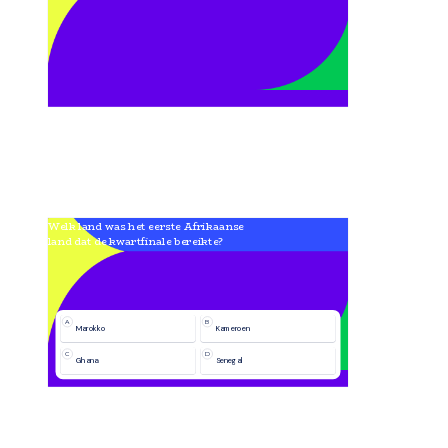
Welk land was het eerste Afrikaanse 
land dat de kwartfinale bereikte?
A
B
Marokko
Kameroen
C
D
Ghana
Senegal