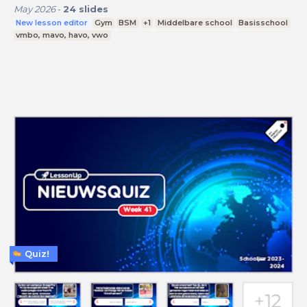
May 2026
-
24
slides
New lesson editor
Gym
BSM
+1
Middelbare school
Basisschool
vmbo, mavo, havo, vwo
Quiz!