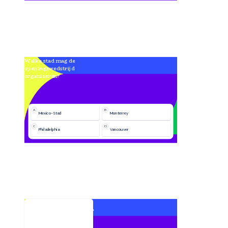
Welke stad mag de 
openingswedstrijd 
organiseren?
A
B
Mexico-Stad
Monterrey
C
D
Philadelphia
Vancouver
In welk stadion wordt de 
finale van 2026 gespeeld?