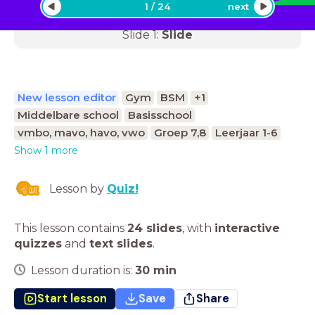
1
/
24
next
Slide
1
:
Slide
New lesson editor
Gym
BSM
+1
Middelbare school
Basisschool
vmbo, mavo, havo, vwo
Groep 7,8
Leerjaar 1-6
Show 1 more
Lesson by
Quiz!
This lesson contains
24 slides
,
with
interactive
quizzes
and
text slides
.
Lesson duration is:
30
min
Start lesson
Save
Share