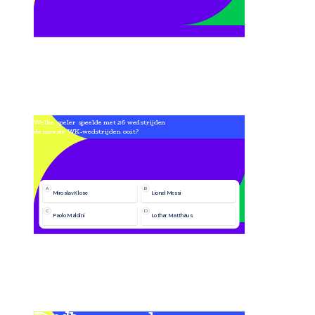
Welke speler speelde met 26 wedstrijden  
de meeste WK-wedstrijden ooit?
A
B
Miroslav Klose
Lionel Messi
C
D
Paolo Maldini
Lothar Matthäus