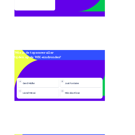
Wie is de topscorer aller 
tijden op de WK-eindrondes?
A
B
Gerd Müller
Just Fontaine
C
D
Lionel Messi
Miroslav Klose