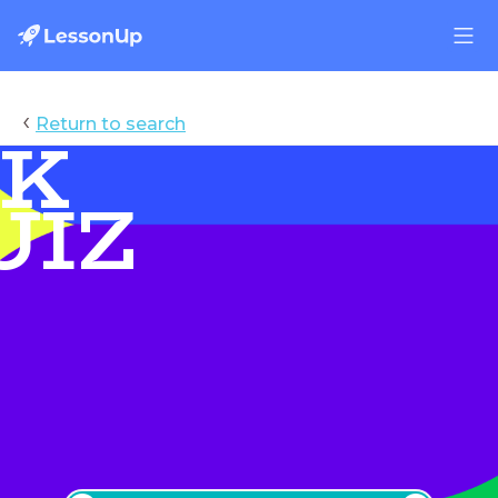
‹
Return to search
K
WK 2026 Quiz
UIZ