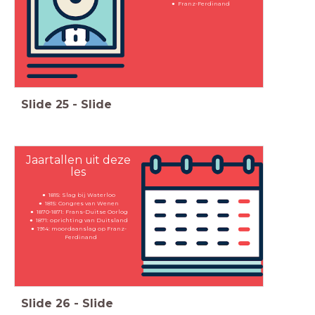
Franz-Ferdinand
Slide
25
-
Slide
Jaartallen uit deze
les
1815: Slag bij Waterloo
1815: Congres van Wenen
1870-1871: Frans-Duitse Oorlog
1871: oprichting van Duitsland
1914: moordaanslag op Franz-
Ferdinand
Slide
26
-
Slide