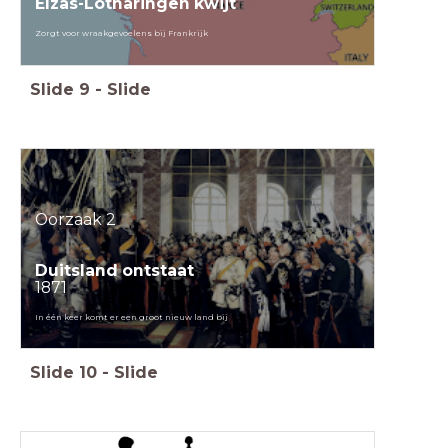
Elzas-Lotharingen kwijt
Zorgt voor wraakgevoelens bij Frankrijk
Slide
9
-
Slide
Oorzaak 2
Duitsland ontstaat
1871
In één keer komt er een groot nieuw land bij
Slide
10
-
Slide