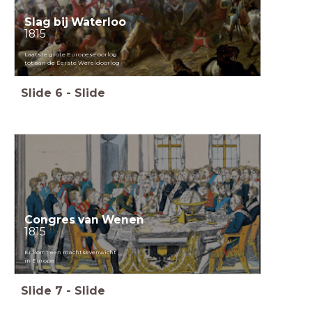
Slag bij Waterloo
1815
Laatste grote Europese oorlog
tot aan de Eerste Wereldoorlog
Slide
6
-
Slide
Congres van Wenen
1815
Er komt een machtsevenwicht
in Europa
Slide
7
-
Slide