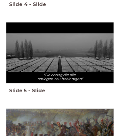
Slide
4
-
Slide
"De oorlog die alle
oorlogen zou beëindigen"
Slide
5
-
Slide