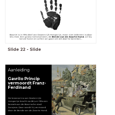
Bosnië is in 1914 deel van Oostenrijk-Hongarije, maar niet iedereen is daar
blij mee. Een groep nationalisten, de
Bende van de Zwarte Hand
, wil bij
Servië horen en willen ver gaan om dit doel te bereiken...
Slide
22
-
Slide
Aanleiding
Gavrilo Princip
vermoordt Franz-
Ferdinand
De kroonprins van Oostenrijk-
Hongarije bracht op 28 juni 1914 een
bezoek aan de Bosnische stad
Sarajevo. Daar wordt hij vermoord
door de Bende van de Zwarte Hand.