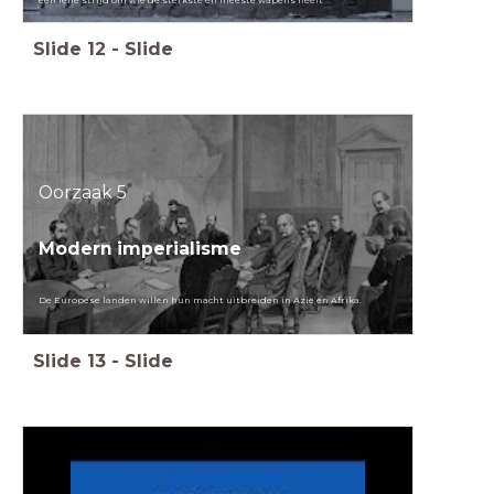
een felle strijd om wie de sterkste en meeste wapens heeft
Slide
12
-
Slide
Oorzaak 5
Modern imperialisme
De Europese landen willen hun macht uitbreiden in Azië en Afrika.
Slide
13
-
Slide