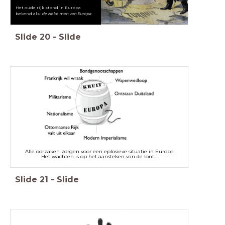
Het oude rijk stond in Europa
bekend als:
de zieke man van Europa
Slide
20
-
Slide
Alle oorzaken zorgen voor een eplosieve situatie in Europa
Het wachten is op het aansteken van de lont...
Slide
21
-
Slide