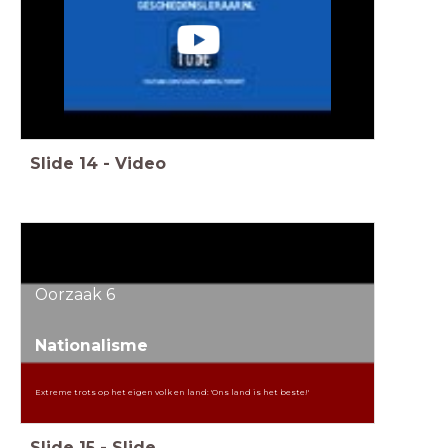
Slide
14
-
Video
Oorzaak 6
Nationalisme
Extreme trots op het eigen volk en land: 'Ons land is het beste!'
Slide
15
-
Slide