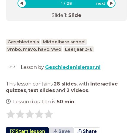
1
/
28
next
Slide
1
:
Slide
Geschiedenis
Middelbare school
vmbo, mavo, havo, vwo
Leerjaar 3-6
Lesson by
Geschiedenisleraar.nl
This lesson contains
28 slides
,
with
interactive
quizzes
,
text slides
and
2 videos
.
Lesson duration is:
50
min
Start lesson
Save
Share