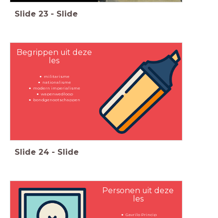
Slide
23
-
Slide
Begrippen uit deze
les
militarisme
nationalisme
modern imperialisme
wapenwedloop
bondgenootschappen
Slide
24
-
Slide
Personen uit deze
les
Gavrilo Princip