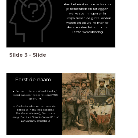
Aan het eind van deze les kun
je herkennen en uitleggen
welke spanningen er in
Europa tussen de grote landen
waren en op welke manier
deze konden leiden tot de
Eerste Wereldoorlog
Slide
3
-
Slide
Eerst de naam...
De naam 'Eerste Wereldoorlog'
werd pas voor het eerst rond 1920
gebruikt.
Veelgebruikte namen voor de
oorlog zijn (nu nog steeds):
The Great War
(En.),
Der
G
rosse
Krieg
(Dld.),
La Grande Guerre
(Fr.) of
De Groote Oorlog
(Bel.)