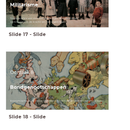
Militarisme
Trots op alles wat met het eigen leger te maken heeft
Vertrouwen in de kracht van het eigen leger
Slide
17
-
Slide
Oorzaak 8
Bondgenootschappen
Economische en militaire afspraken tussen de landen: Wij helpen elkaar!
Slide
18
-
Slide