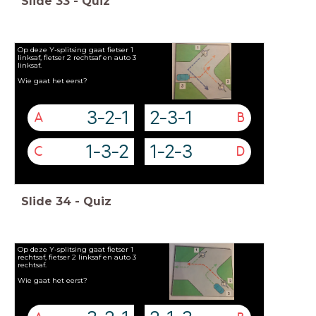
Slide
33
-
Quiz
Op deze Y-splitsing gaat fietser 1
linksaf, fietser 2 rechtsaf en auto 3
linksaf.
Wie gaat het eerst?
3-2-1
2-3-1
A
B
1-3-2
1-2-3
C
D
Slide
34
-
Quiz
Op deze Y-splitsing gaat fietser 1
rechtsaf, fietser 2 linksaf en auto 3
rechtsaf.
Wie gaat het eerst?