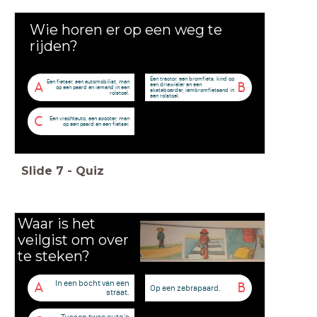
Wie horen er op een weg te
rijden?
Een tractor, een bromfiets, kind op
Een fietser, een automobilist, man
A
B
een driewieler en een
op een paard en iemand in een
skateboarder, iembromfietsand in
rolstoel.
een rolstoel.
C
Een vrachtauto, een scooter, man
op een paard en een fietser.
Slide
7
-
Quiz
Waar is het
veilgist om over
te steken?
In een bocht van een
A
B
Op een zebrapaard.
straat.