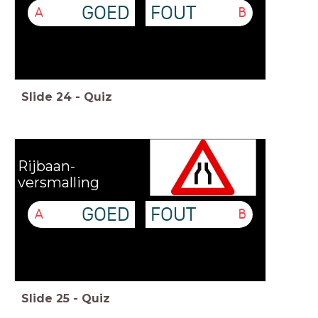
GOED
FOUT
A
B
Slide
24
-
Quiz
Rijbaan-
versmalling
GOED
FOUT
A
B
Slide
25
-
Quiz