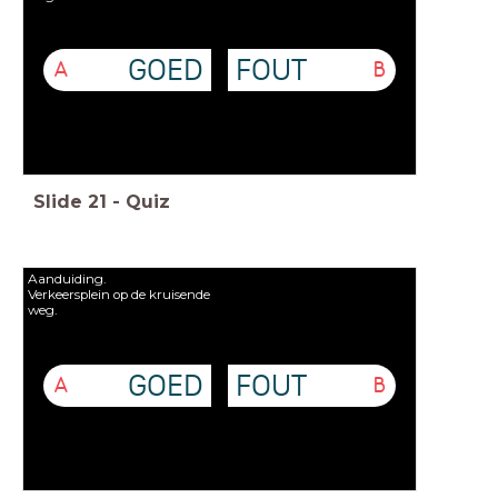
GOED
FOUT
A
B
Slide
21
-
Quiz
Aanduiding.
Verkeersplein op de kruisende
weg.
GOED
FOUT
A
B