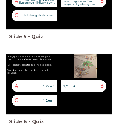
A
B
vrachtwagenchauffeur
fietsen mag hij dit wel doen..
vragen of hij dit mag doen.
C
Mikel mag dit niet doen..
Slide
5
-
Quiz
Als jij niet aan de verkeersregels
houdt, breng je anderen in gevaar.
Bekijk het plaatje hiernaast goed.
Wie brengen het verkeer in het
gevaar?
A
B
1, 2 en 3
1, 3 en 4
C
1, 2 en 4
Slide
6
-
Quiz