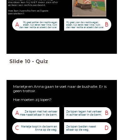
Hierdoor kan hij NIET meer zien of er
verkeer van rechts aankomt.
Hoe kan Juancho het veiligste
oversteken?
Hij gaat achter de vrachtwagen
Hij gaat voor de vrachtwagen
A
B
staan, kijk eerst naar links, kijkt
staan, kijk eerst naar links, kijkt
dan naar rechts en steekt dan over.
dan naar rechts en steekt dan over.
Slide
10
-
Quiz
Marietje en Anna gaan te voet naar de bushalte. Er is
geen trottoir.
Hoe moeten zij lopen?
Ze lopen met het verkeer
Ze lopen tegen het verkeer
A
B
mee naast elkaar in de berm.
in achter elkaar in de berm.
Marietje loopt in de berm en
Ze lopen beiden naast
C
D
Anna op de weg,
elkaar op de weg.