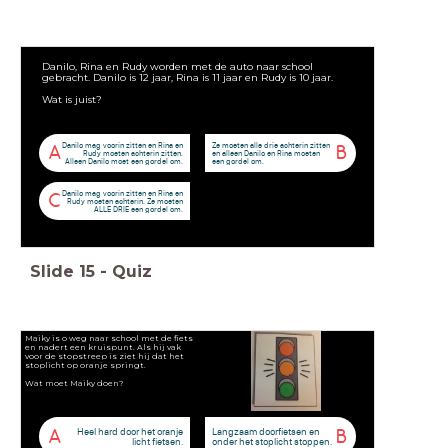
Danilo, Rina en Rudy worden met de auto naar school
gebracht. Danilo is 12 jaar, Rina is 11 jaar en Rudy is 10 jaar.
Wat is juist?
Danilo mag voorin zitten en Rina en
Ze moeten alle drie achterin zitten
A
B
Rudy moeten achterin zitten.
en alleen Danilo en Rina moeten
Alleen Danilo moet een gordel om.
een gordel om.
Danilo mag voorin zitten en Rina en
C
Rudy moeten achterin. Ze moeten
ALLE DRIE een gordel om.
Slide
15
-
Quiz
Maiky is o weg naar school met de fiets
en nadert een kruispunt. Als hij vak
voor de stopstreep is ziet hij dat het
stoplicht op oranje springt.
Wat moet Maiky doen?
Heel hard door het oranje
Langzaam doorfietsen en
A
B
licht fietsen.
onder het stoplicht stoppen.