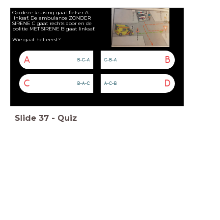
Op deze kruising gaat fietser A
linksaf. De ambulance ZONDER
SIRENE C gaat rechts door en de
politie MET SIRENE B gaat linksaf.
Wie gaat het eerst?
A
B
B-C-A
C-B-A
C
D
B-A-C
A-C-B
Slide
37
-
Quiz