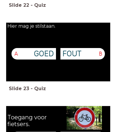
Slide
22
-
Quiz
Hier mag je stilstaan.
GOED
FOUT
A
B
Slide
23
-
Quiz
Toegang voor
fietsers.