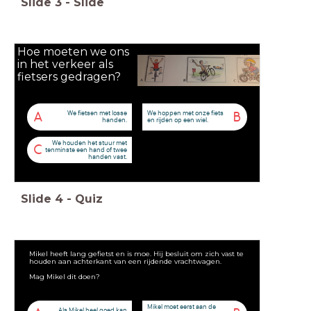
Slide
3
-
Slide
Hoe moeten we ons
in het verkeer als
fietsers gedragen?
We fietsen met losse
We hoppen met onze fiets
A
B
handen.
en rijden op een wiel.
We houden het stuur met
C
tenminste een hand of twee
handen vast.
Slide
4
-
Quiz
Mikel heeft lang gefietst en is moe. Hij besluit om zich vast te
houden aan achterkant van een rijdende vrachtwagen.
Mag Mikel dit doen?
Mikel moet eerst aan de
Als Mikel heel goed kan