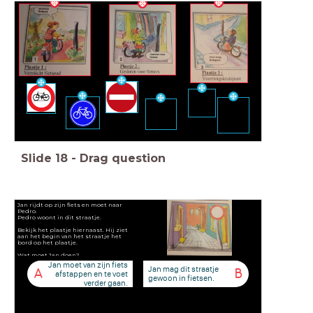
Slide
18
-
Drag question
Jan rijdt op zijn fiets en moet naar
Pedro.
Pedro woont in dit straatje.
Bekijk het plaatje hiernaast. Hij ziet
aan het begin van het straatje het
bord op het plaatje.
Wat moet Jan doen?
Jan moet van zijn fiets
Jan mag dit straatje
A
B
afstappen en te voet
gewoon in fietsen.
verder gaan.