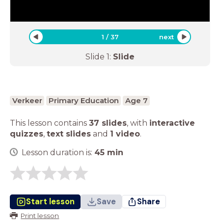
1
/
37
next
Slide
1
:
Slide
Verkeer
Primary Education
Age 7
This lesson contains
37 slides
,
with
interactive
quizzes
,
text slides
and
1 video
.
Lesson duration is:
45
min
Start lesson
Save
Share
Print lesson