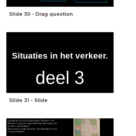
Slide
30
-
Drag question
Situaties in het verkeer.
deel 3
Slide
31
-
Slide
Op deze kruising fietsen fietser 1 en
fietser 2 op een geasfalteerde weg. Ze
willen rechtdoor.
De auto 2 rijdt op een zandweg en wil
links afslaan.