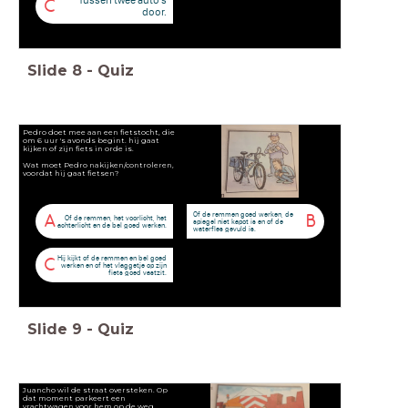
Tussen twee auto's
C
door.
Slide
8
-
Quiz
Pedro doet mee aan een fietstocht, die
om 6 uur 's avonds begint. hij gaat
kijken of zijn fiets in orde is.
Wat moet Pedro nakijken/controleren,
voordat hij gaat fietsen?
Of de remmen goed werken, de
A
B
Of de remmen, het voorlicht, het
spiegel niet kapot is en of de
achterlicht en de bel goed werken.
waterfles gevuld is.
Hij kijkt of de remmen en bel goed
C
werken en of het vlaggetje op zijn
fiets goed vastzit.
Slide
9
-
Quiz
Juancho wil de straat oversteken. Op
dat moment parkeert een
vrachtwagen voor hem op de weg.