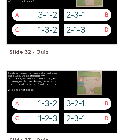
Wie gaat het eerst?
3-1-2
2-3-1
A
B
1-3-2
2-1-3
C
D
Slide
32
-
Quiz
Op deze kruising kont auto 1 uit een
zandweg. De bestuurder wil
rechtdoor, fietser 2 en fietser 2 rijden
op een geasfalteerde weg. Fietser 2
gaat linksaf en fietser 3 wil rechtdoor.
Wie gaat het eerst?
1-3-2
3-2-1
A
B
1-2-3
2-3-1
C
D