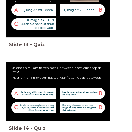
Mag Milo op de weg skatboarden?
A
B
Hij mag dit WEL doen.
Hij mag dit NIET doen.
Hij mag dit ALLEEN
C
doen als het niet druk
is op de weg.
Slide
13
-
Quiz
Jessica en Miriam fietsen met z'n tweeën naast elkaar op de
weg.
Mag je met z'n tweeën naast elkaar fietsen op de autoweg?
A
B
Ja, je mag altijd met zijn tweeën
Nee, je moet achter elkaar als je op
naast elkaar fietsen op de weg.
de weg fietst.
Ja, als de autoweg breed genoeg
Dat mag alleen als er een bord
C
D
is, mag je met z'n tweeën naast
langs de weg staat dat aangeeft
elkaar fietsen op de weg.
dat het mag.
Slide
14
-
Quiz