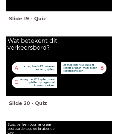
Slide
19
-
Quiz
Wat betekent dit
verkeersbord?
Je mag hier NIET links of
Je mag hier NIET omkeren
A
B
rechts af gaan, maar alleen
en terug rijden.
rechtdoor rijden.
Je mag hier WEL rijden, maar
C
opletten op tegemoet
komend verkeer.
Slide
20
-
Quiz
Stop. verleen voorrang aan
bestuurders op de kruisende
weg.