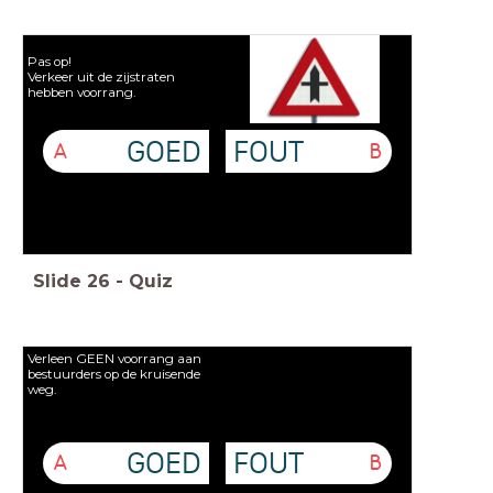
Pas op!
Verkeer uit de zijstraten
hebben voorrang.
GOED
FOUT
A
B
Slide
26
-
Quiz
Verleen GEEN voorrang aan
bestuurders op de kruisende
weg.
GOED
FOUT
A
B