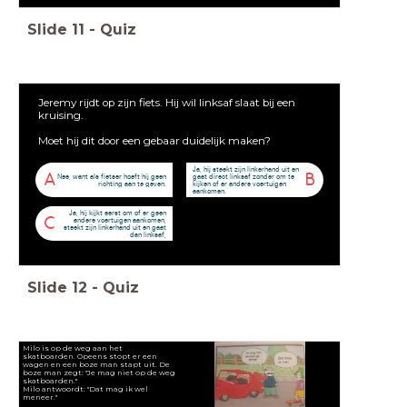
Slide
11
-
Quiz
Jeremy rijdt op zijn fiets. Hij wil linksaf slaat bij een
kruising.
Moet hij dit door een gebaar duidelijk maken?
Ja, hij steekt zijn linkerhand uit en
A
B
Nee, want als fietser hoeft hij geen
gaat direct linksaf zonder om te
richting aan te geven.
kijken of er andere voertuigen
aankomen.
Ja, hij kijkt eerst om of er geen
C
andere voertuigen aankomen,
steekt zijn linkerhand uit en gaat
dan linksaf,
Slide
12
-
Quiz
Milo is op de weg aan het
skatboarden. Opeens stopt er een
wagen en een boze man stapt uit. De
boze man zegt: "Je mag niet op de weg
skatboarden."
Milo antwoordt: "Dat mag ik wel
meneer."