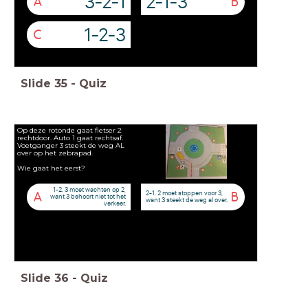
3-2-1
2-1-3
A
B
1-2-3
C
Slide
35
-
Quiz
Op deze rotonde gaat fietser 2
rechtdoor. Auto 1 gaat rechtsaf.
Voetganger 3 steekt de weg AL
over op het zebrapad.
Wie gaat het eerst?
1-2. 3 moet wachten op 2,
2-1. 2 moet stoppen voor 3,
A
B
want 3 behoort niet tot het
want 3 steekt de weg al over.
verkeer.
Slide
36
-
Quiz