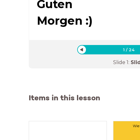
Guten
Morgen :)
1
/
24
Slide
1
:
Sli
Items in this lesson
Wie 