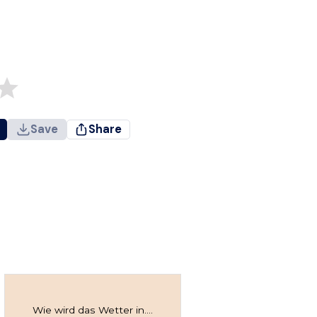
Save
Share
Wie wird das Wetter in....