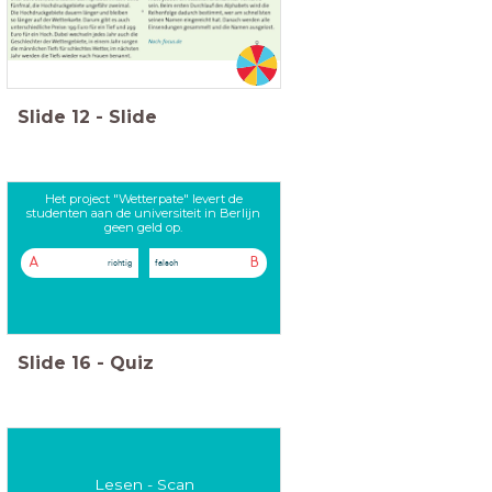
Slide
12
-
Slide
Het project "Wetterpate" levert de
studenten aan de universiteit in Berlijn
geen geld op.
A
B
richtig
falsch
Slide
16
-
Quiz
Lesen - Scan