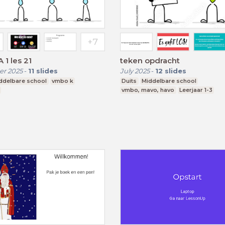
 1 les 21
teken opdracht
r 2025
-
11
slides
July 2025
-
12
slides
ddelbare school
vmbo k
Duits
Middelbare school
vmbo, mavo, havo
Leerjaar 1-3