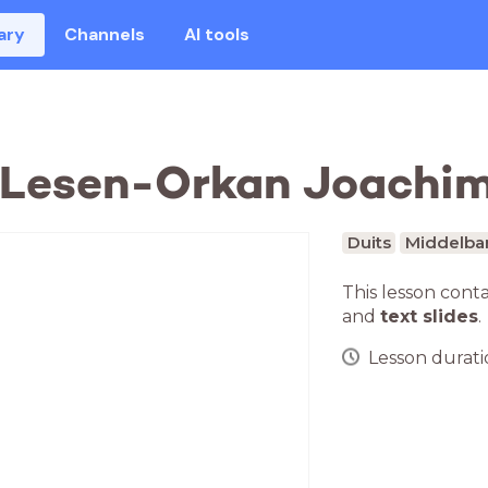
ary
Channels
AI tools
, Lesen-Orkan Joachi
Duits
Middelbar
This lesson cont
and
text slides
.
Lesson duratio