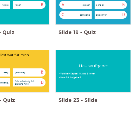
B
A
B
richtig
falsch
einfach
ganz ok
C
D
schwierig
zu schwer
-
Quiz
Slide
19
-
Quiz
Text war für mich...
Hausaufgabe:
B
...easy.
ganz okay.
- Vokabeln Kapitel 3 A und B lernen
- Seite 89, Aufgabe 5
Sehr schwierig. Ich
D
chwierig.
brauche Hilfe!
-
Quiz
Slide
23
-
Slide