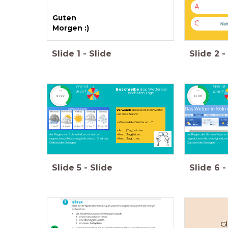
A
Guten
C
Nich
Morgen :)
Slide
1
-
Slide
Slide
2
-
Wer ist
Wer ist
Beschreibe
das Wetter der
dran?
dran?
timer
timer
nächsten Tage.
5:00
5:00
Verwende
die übersetzten Wörter
und diese Sätze:
<Wie wird das Wetter am....?
> Am .... (Tag) wird es …
>Am .... (Tag) ist es …
der Regen,
der Schneefall,
es schneit, es
der Regen,
der Schneefall,
es sch
>Am .... (Tag ) … es.
regnet,
bewölkt,
sonnig,
kalt,
minus .. Grad,
das
regnet,
bewölkt,
sonnig,
kalt,
mi
Glatteis/der Eisregen
Glatteiss/der Eisregen
Slide
5
-
Slide
Slide
6
-
G