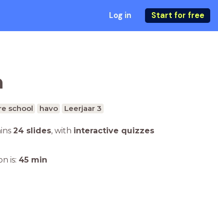
Log in
Start for free
m
e school
havo
Leerjaar 3
ains
24 slides
,
with
interactive quizzes
n is:
45
min