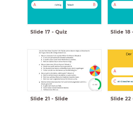
A
B
A
richtig
falsch
Slide
17
-
Quiz
Slide
18
Der 
A
C
ein bisschen s
timer
6:00
Slide
21
-
Slide
Slide
22