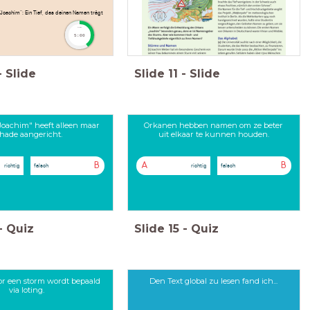
"Joachim": Ein Tief, das deinen Namen trägt
timer
5:00
-
Slide
Slide
11
-
Slide
Joachim" heeft alleen maar
Orkanen hebben namen om ze beter
hade aangericht.
uit elkaar te kunnen houden.
B
A
B
richtig
falsch
richtig
falsch
-
Quiz
Slide
15
-
Quiz
r een storm wordt bepaald
Den Text global zu lesen fand ich...
via loting.