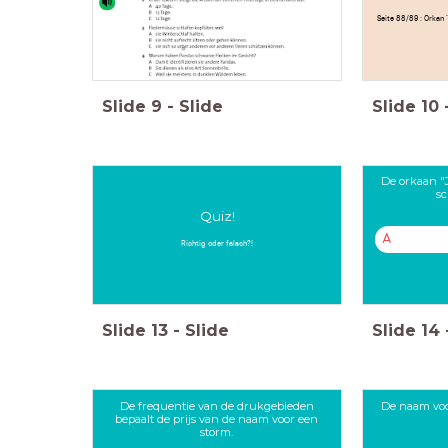
Seite 88/89 : Orkan 
Slide
9
-
Slide
Slide
10
De orkaan "
sc
Quiz!
A
Richtig oder falsch?!
Slide
13
-
Slide
Slide
14
De frequentie van de drukgebieden
De naam voo
bepaalt de prijs van de naam voor een
storm.