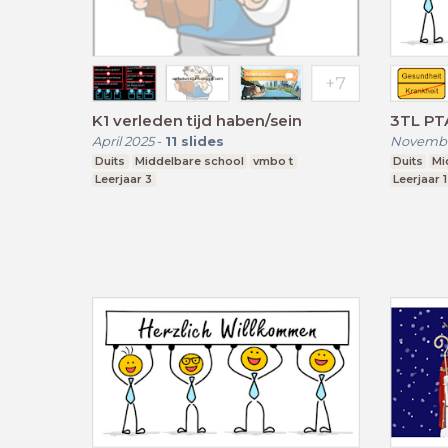
K1 verleden tijd haben/sein
3TL PTA
April 2025
-
11
slides
Novembe
Duits
Middelbare school
vmbo t
Duits
Mi
Leerjaar 3
Leerjaar 1