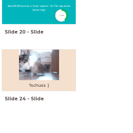
Seite 88/89 Nummer 4: Orkan "Joachim": Ein Tief, das deinen
Namen trägt
timer
7:00
Slide
20
-
Slide
Tschüss :)
Slide
24
-
Slide