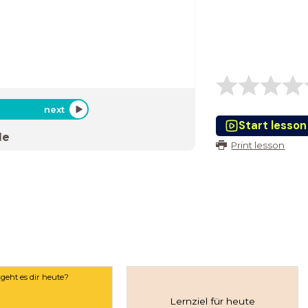
next
Start lesson
de
Print lesson
geht es dir heute?
Lernziel für heute