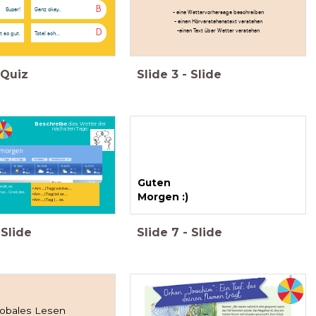
B
Super!
Ganz okay..
- eine Wettervorhersage beschreiben
- einen Hörverstehenstext verstehen
-einen Text über Wetter verstehen
D
t so gut.
Total sch...
Quiz
Slide
3
-
Slide
Beschreibe
das Wetter der
nächsten Tage.
Verwende
die übersetzten Wörter
und diese Sätze:
<Wie wird das Wetter am....?
Guten
neit, es
> Am .... (Tag) wird es …
nus .. Grad,
das
Morgen :)
>Am .... (Tag) ist es …
>Am .... (Tag ) … es.
Slide
Slide
7
-
Slide
lobales Lesen