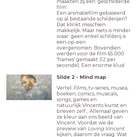
maakten zij een 'geschilderde
film'.
Een animatiefilm gebaseerd
op al bestaande schilderijen?
Dat klinkt misschien
makkelijk. Maar niets is minder
waar: geen enkel schilderij is
een-op-een
overgenomen. Bovendien
werden voor de film 65.000
'frames' gemaakt (12 per
seconde). Een enorme klus!
Slide
2
-
Mind map
Vertel: Films, tv-series, musea,
Vincent van Gogh
boeken, comics, musicals,
songs, games en
natuurlijk Vincents kunst en
brieven zelf... Allemaal geven
ze kleur aan ons beeld van
Vincent.
Voordat we de
preview van
Loving Vincent
kijken, daarom de vraag: Wat