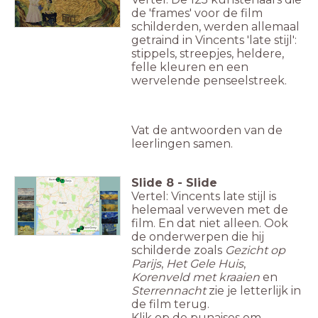
de 'frames' voor de film
schilderden, werden allemaal
getraind in Vincents 'late stijl':
stippels, streepjes, heldere,
felle kleuren en een
wervelende penseelstreek.
Vat de antwoorden van de
leerlingen samen.
Slide
8
-
Slide
Auvers
Parijs
Vertel: Vincents late stijl is
helemaal verweven met de
film. En dat niet alleen. Ook
Saint-Remy
Arles
de onderwerpen die hij
schilderde zoals
Gezicht op
Parijs
,
Het Gele Huis
,
Korenveld met kraaien
en
Sterrennacht
zie je letterlijk in
de film terug.
Klik op de punaises om