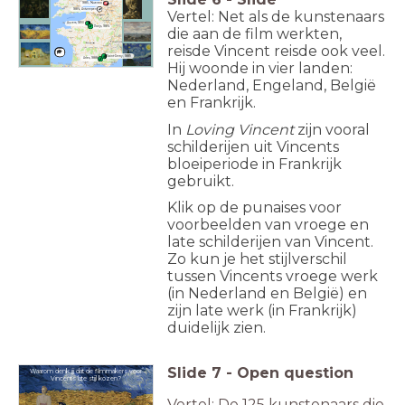
1885, Nuenen
1886, Antwerpen
Vertel: Net als de kunstenaars
Auvers, 1890
Parijs, 1886
die aan de film werkten,
reisde Vincent reisde ook veel.
Saint-Remy, 1889
Arles, 1888
Hij woonde in vier landen:
Nederland, Engeland, België
en Frankrijk.
In
Loving Vincent
zijn vooral
schilderijen uit Vincents
bloeiperiode in Frankrijk
gebruikt.
Klik op de punaises voor
voorbeelden van vroege en
late schilderijen van Vincent.
Zo kun je het stijlverschil
tussen Vincents vroege werk
(in Nederland en België) en
zijn late werk (in Frankrijk)
duidelijk zien.
Slide
7
-
Open question
Waarom denk jij dat de filmmakers voor
Vincents late stijl kozen?
Vertel: De 125 kunstenaars die