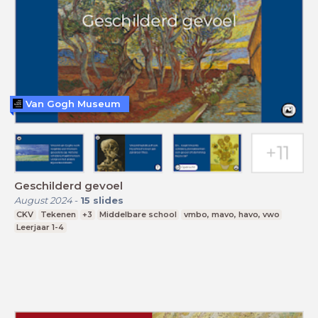
Van Gogh Museum
Geschilderd gevoel
August 2024
-
15
slides
CKV
Tekenen
+3
Middelbare school
vmbo, mavo, havo, vwo
Leerjaar 1-4