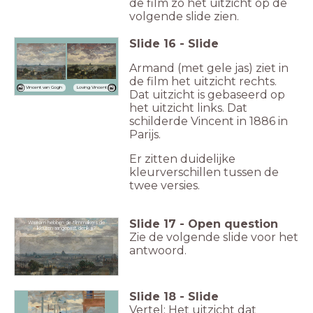
de film zo het uitzicht op de
volgende slide zien.
Slide
16
-
Slide
Armand (met gele jas) ziet in
de film het uitzicht rechts.
Loving Vincent
Vincent van Gogh
Dat uitzicht is gebaseerd op
het uitzicht links. Dat
schilderde Vincent in 1886 in
Parijs.
Er zitten duidelijke
kleurverschillen tussen de
twee versies.
Slide
17
-
Open question
Waarom hebben de filmmakers de
kleuren aangepast, denk jij?
Zie de volgende slide voor het
antwoord.
Slide
18
-
Slide
Vertel: Het uitzicht dat