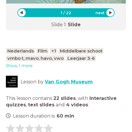
1
/
22
next
Slide
1
:
Slide
Nederlands
Film
+1
Middelbare school
vmbo t, mavo, havo, vwo
Leerjaar 3-6
Show 1 more
Lesson by
Van Gogh Museum
This lesson contains
22 slides
,
with
interactive
quizzes
,
text slides
and
4 videos
.
Lesson duration is:
60
min