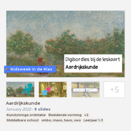
Kidsweek in de Klas
Aardrijkskunde
January 2022
-
9
slides
Kunstzinnige oriëntatie
Beeldende vorming
+2
Middelbare school
vmbo, mavo, havo, vwo
Leerjaar 1-3