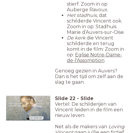
stierf. Zoom in op
Auberge Ravoux.
Het stadhuis
, dat
schilderde Vincent ook.
Zoom in op: Stadhuis
Mairie d’Auvers-sur-Oise.
De kerk
die Vincent
schilderde en terug
komt in de film: Zoom in
op:
Eglise Notre-Dame-
de-l'Assomption
Genoeg gezien in Auvers?
Dan is het tijd om zelf aan de
slag te gaan.
Slide
22
-
Slide
Vincent & jij
Vertel: De schilderijen van
Verzin met z'n drieën een kort verhaal rondom
Vincent op basis van drie van zijn
schilderijen
.
Vincent leiden in de film een
nieuw leven.
Zo werkt het:
Net als de makers van
Loving
Vincent
gaan jullie een fictief