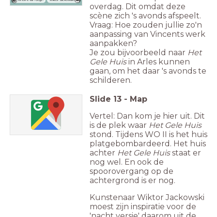
Vincent van Gogh
overdag. Dit omdat deze
scène zich 's avonds afspeelt.
Vraag: Hoe zouden jullie zo'n
Differentiëer
aanpassing van Vincents werk
aanpakken?
Je zou bijvoorbeeld naar
Het
Differentiëer
Gele Huis
in Arles kunnen
gaan, om het daar 's avonds te
schilderen.
Instellingen
Slide
13
-
Map
Vertel: Dan kom je hier uit. Dit
is de plek waar
Het Gele Huis
stond. Tijdens WO II is het huis
platgebombardeerd. Het huis
achter
Het Gele Huis
staat er
nog wel. En ook de
spoorovergang op de
achtergrond is er nog.
Kunstenaar Wiktor Jackowski
moest zijn inspiratie voor de
'nacht versie' daarom uit de