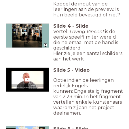
Koppel de input van de
leerlingen aan de preview. Is
hun beeld bevestigd of niet?
Slide
4
-
Slide
Vertel:
Loving Vincent
is de
eerste speelfilm ter wereld
die helemaal met de hand is
geschilderd.
Hier zie je een aantal schilders
aan het werk.
Slide
5
-
Video
Optie indien de leerlingen
redelijk Engels
kunnen:
Engelstalig fragment
van 2:23 min. In het fragment
vertellen enkele kunstenaars
waarom zij aan het project
deelnamen.
Slide
6
-
Slide