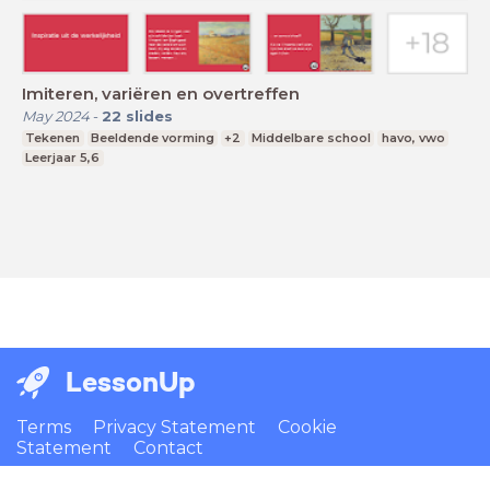
Imiteren, variëren en overtreffen
May 2024
-
22
slides
Tekenen
Beeldende vorming
+2
Middelbare school
havo, vwo
Leerjaar 5,6
LessonUp
Terms
Privacy Statement
Cookie
Statement
Contact