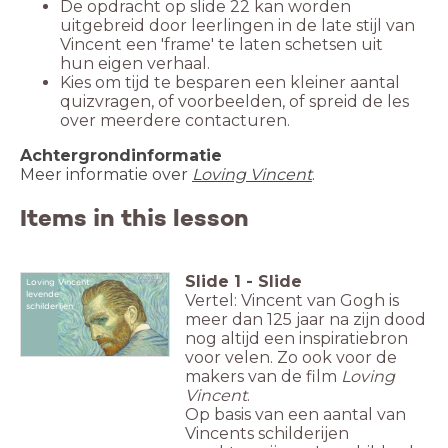
De opdracht op slide 22 kan worden
uitgebreid door leerlingen in de late stijl van
Vincent een 'frame' te laten schetsen uit
hun eigen verhaal.
Kies om tijd te besparen een kleiner aantal
quizvragen, of voorbeelden, of spreid de les
over meerdere contacturen.
Achtergrondinformatie
Meer informatie over
Loving Vincent
.
Items in this lesson
Slide
1
-
Slide
Loving Vincent:
Lov
levende
Vertel: Vincent van Gogh is
schilderijen
meer dan 125 jaar na zijn dood
nog altijd een inspiratiebron
voor velen. Zo ook voor de
makers van de film
Loving
Vincent
.
Op basis van een aantal van
Vincents schilderijen