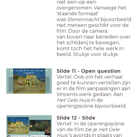
niet een-op-een
overgenomen. Vanwege het
'staande formaat'
was
Sterrennacht
bijvoorbeeld
niet meteen geschikt voor de
film. Door de camera
van boven naar beneden over
het schilderij te bewegen,
komt toch het hele werk in
beeld. Stukje voor stukje.
Slide
11
-
Open question
Wat is er voor de film aan 'Het Gele Huis'
veranderd?
Vertel: Ook om het verhaal
goed te kunnen vertellen zijn
Selecteer om teknippen, kopiëren ofte
verwijderen
er in de film aanpassingen aan
Vincents werk gedaan. Aan
12
Het Gele Huis
in de
openingsscène bijvoorbeeld.
Dit wordt getoondin de klassikale
leswanneer je op'geef les' klikt.
Slide
12
-
Slide
Vertel: In de openingsscène
van de film zie je
Het Gele
Huis
's avonds in plaats van
Dit wordt getoondin de gedeelde les
dieleerlingen zelfstandigkunnen doen.
Wiktor Jackowski