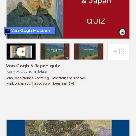
Van Gogh Museum
Van Gogh & Japan quiz
May 2024
-
19
slides
ckv, beeldende vorming
Middelbare school
vmbo t, mavo, havo, vwo
Leerjaar 3-6