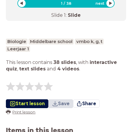
1
/
38
next
Slide
1
:
Slide
Biologie
Middelbare school
vmbo k, g, t
Leerjaar 1
This lesson contains
38 slides
,
with
interactive
quiz
,
text slides
and
4 videos
.
Start lesson
Save
Share
Print lesson
Items in this lesson