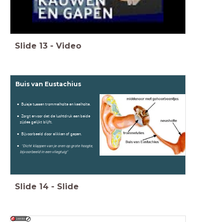
Slide
13
-
Video
Buis van Eustachius
Buisje tussen trommelholte en keelholte.
Zorgt ervoor dat de luchtdruk aan beide
zijdes gelijkt blijft.
Bijvoorbeeld door slikken of gapen.
"Dicht klappen van je oren op grote hoogte,
bijvoorbeeld in een vliegtuig"
Slide
14
-
Slide
Leerdoel