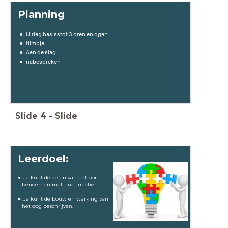
Planning
Uitleg basisstof 3 oren en ogen
filmpje
Aan de slag
nabespreken
Slide
4
-
Slide
Leerdoel:
Je kunt de delen van het oor
benoemen met hun functie.
Je kunt de bouw en werking van
het oog beschrijven.