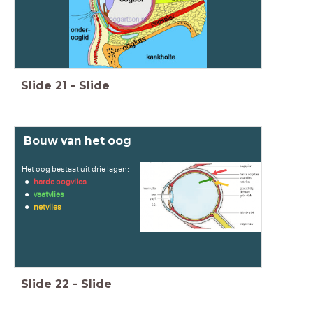
Slide
21
-
Slide
Bouw van het oog
Het oog bestaat uit drie lagen:
harde oogvlies
vaatvlies
netvlies
Slide
22
-
Slide