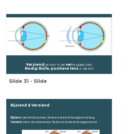
Verziend:
je kan in de
v
er
te goed zien
Nodig: Bolle, positieve lens
in de bril
Slide
31
-
Slide
Bijziend & Verziend
Bijziend
: ziet dichtbij scherp. De lens is te bol of de oogbol is te lang
Verziend
: ziet in de verte scherp. De lens is te plat of de oogbol te kort