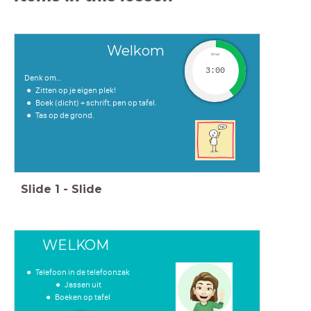
Welkom
timer
3:00
Denk om…
Zitten op je eigen plek!
Boek (dicht) + schrift, pen op tafel.
Tas op de grond.
Slide
1
-
Slide
WELKOM
Telefoon in de telefoonzak
Jassen uit
Boeken op tafel