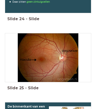
Daar zitten
geen zintuigcellen
Slide
24
-
Slide
Slide
25
-
Slide
De binnenkant van een