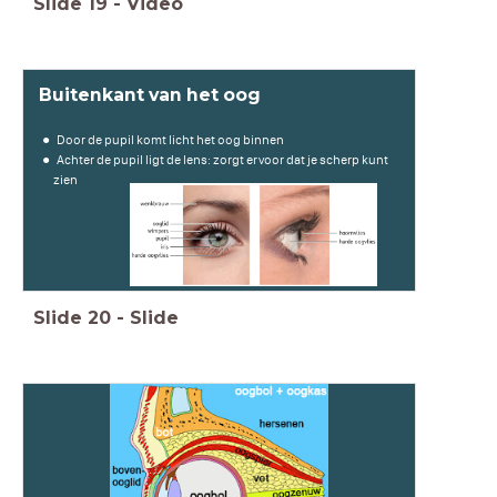
Slide
19
-
Video
Buitenkant van het oog
Door de pupil komt licht het oog binnen
Achter de pupil ligt de lens: zorgt ervoor dat je scherp kunt
zien
Slide
20
-
Slide