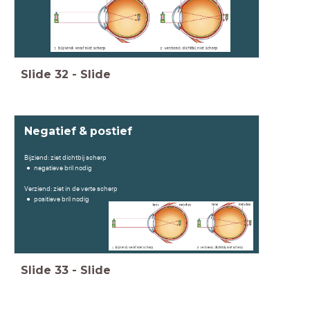
Slide
32
-
Slide
Negatief & postief
Bijziend: ziet dichtbij scherp
negatieve bril nodig
Verziend: ziet in de verte scherp
positieve bril nodig
Slide
33
-
Slide