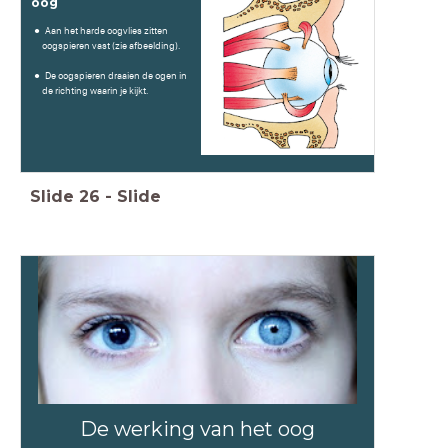
oog
Aan het harde oogvlies zitten
oogspieren vast (zie afbeelding).
De oogspieren draaien de ogen in
de richting waarin je kijkt.
Slide
26
-
Slide
De werking van het oog