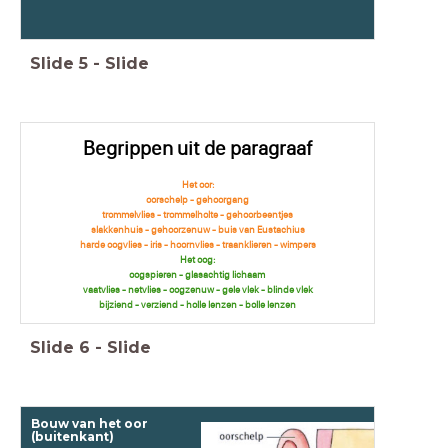
Slide
5
-
Slide
Begrippen uit de paragraaf
Het oor:
oorschelp - gehoorgang
trommelvlies - trommelholte - gehoorbeentjes
slakkenhuis - gehoorzenuw - buis van Eustachius
harde oogvlies - iris - hoornvlies - traanklieren - wimpers
Het oog:
oogspieren - glasachtig lichaam
vaatvlies - netvlies - oogzenuw - gele vlek - blinde vlek
bijziend - verziend - holle lenzen - bolle lenzen
Slide
6
-
Slide
Bouw van het oor
(buitenkant)