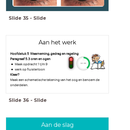
Slide
35
-
Slide
Aan het werk
Hoofdstuk 5 Waarneming, gedrag en regeling
Paragraaf 5.3 oren en ogen
timer
Maak opdracht 1 t/m 9
10:00
werk op fluistertoon
Klaar?
Maak een schematische tekening van het oog en benoem de
onderdelen.
Slide
36
-
Slide
Aan de slag