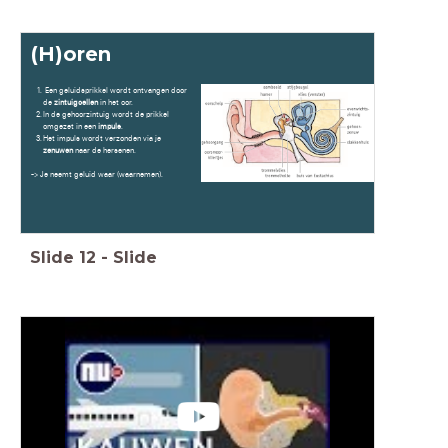
(H)oren
Een geluidsprikkel wordt ontvangen door
de
zintuigcellen
in het oor.
In de gehoorzintuig wordt de prikkel
omgezet in een
impuls
.
Het impuls wordt verzonden via je
zenuwen
naar de hersenen.
-> Je neemt geluid waar (waarnemen).
Slide
12
-
Slide