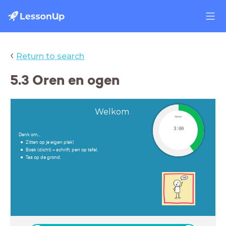
‹
Return to search
5.3 Oren en ogen
Welkom
timer
3:00
Denk om…
Zitten op je eigen plek!
Boek (dicht) + schrift, pen op tafel.
Tas op de grond.