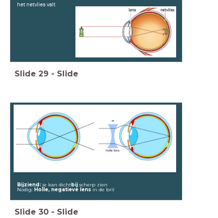
het netvlies valt
Slide
29
-
Slide
Bijziend:
je kan dicht
bij
scherp zien
Nodig:
Holle, negatieve lens
in de bril
Slide
30
-
Slide