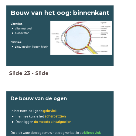
Bouw van het oog: binnenkant
Vaatvlies
:
vlies met veel
bloedvaten
Netvlies:
zintuigcellen liggen hierin
Slide
23
-
Slide
De bouw van de ogen
In het netvlies ligt de
gele vlek
:
hiermee kun je het
scherpst zien
Daar liggen
de meeste zintuigcellen
De plek waar de oogzenuw het oog verlaat is de
blinde vlek