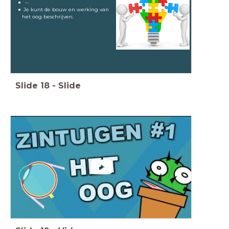
--
Je kunt de bouw en werking van
het oog beschrijven.
Slide
18
-
Slide