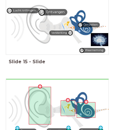
Lucht trillingen.
Ontvangen
Omzetten
Versterking
Waarneming
Slide
15
-
Slide