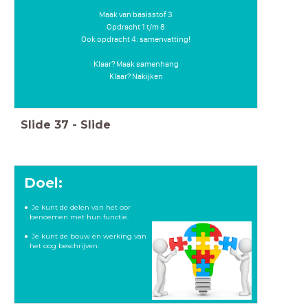
Maak van basisstof 3
Opdracht 1 t/m 8
Ook opdracht 4: samenvatting!
Klaar? Maak samenhang
Klaar? Nakijken
Slide
37
-
Slide
Doel:
Je kunt de delen van het oor
benoemen met hun functie.
Je kunt de bouw en werking van
het oog beschrijven.