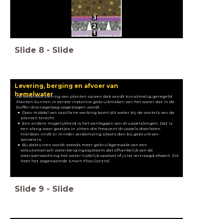
Slide
8
-
Slide
Levering, berging en afvoer van
hemelwater
De watervoorziening van planten op een dak wordt kunstmatig geregeld.
Planten kunnen in eerste instantie gebruikmaken van het water dat in de
buffer-drainagelaag opgeslagen wordt.
Door middel van capillaire werking komt dit water bij de wortels van de
planten terecht.
Een andere mogelijkheid is het aanleggen van druppelslangen. Dat is
een slang waar gaatjes in zitten die frequent druppels doorlaten.
Hierdoor vindt er minder verdamping plaats dan bij gebruik van
sproeiers.
Bij daktuinen wordt steeds meer gebruikgemaakt van een
volautomatisch waterbergingssysteem dat afhankelijk van de
weersverwachting het water tijdelijk opslaat of juist vertraagd afvoert. Dit
heet het zogenaamde Smart Flow Control.
Slide
9
-
Slide