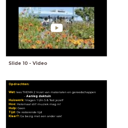
Slide
10
-
Video
Opdrachten:
Wat:
lees THEMA 2 Inzet van materialen en gereedschappen
–
Aanleg daktuin
Huiswerk:
Vragen 1 t/m 5 & Test jezelf
Hoe:
Helemaal stil! muziek mag in!
Hulp:
Geen
Tijd:
De resterende tijd
Klaar?:
Ga bezig met een ander vak!