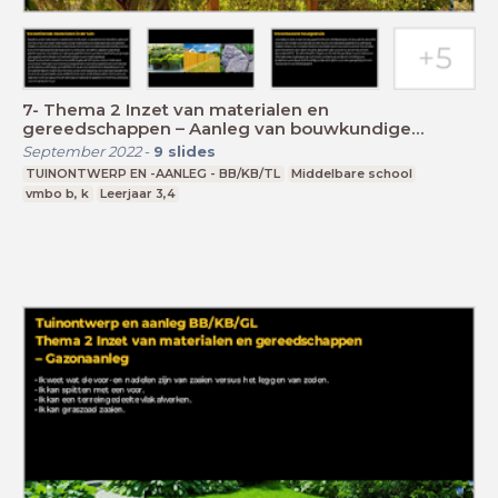
7- Thema 2 Inzet van materialen en
gereedschappen – Aanleg van bouwkundige
elementen
September 2022
-
9
slides
TUINONTWERP EN -AANLEG - BB/KB/TL
Middelbare school
vmbo b, k
Leerjaar 3,4