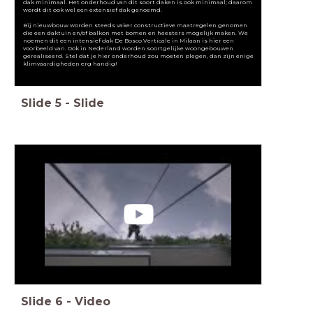
dak minimaal. Het onderhoud van dit soort daken is ook minimaal; daarom
wordt dit ook wel een extensief dak genoemd.
Bij nieuwbouw worden steeds vaker constructieve maatregelen genomen
die een daktuin en/of balkon met bomen en heesters mogelijk maken. We
noemen dit een intensief dak De Bosco Verticale in Milaan is hier een
voorbeeld van. Ook in Nederland worden soortgelijke woongebouwen
gerealiseerd. Stel dat je hier onderhoud zou moeten plegen, dan zijn enige
klimvaardigheden erg handig!
Slide
5
-
Slide
Slide
6
-
Video