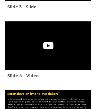
Slide
3
-
Slide
Slide
4
-
Video
Extensieve en intensieve daken
VDe eenvoudigste wijze om een groen dak aan te leggen is het vervangen
van de grindlaag door een sedummat. Dit zijn matten van kokos waarop
sedumplanten gekweekt worden. De teeltlaag waarin de plantjes groeien
hoeft niet meer dan ongeveer 5 cm te zijn. Daardoor is de belasting van het