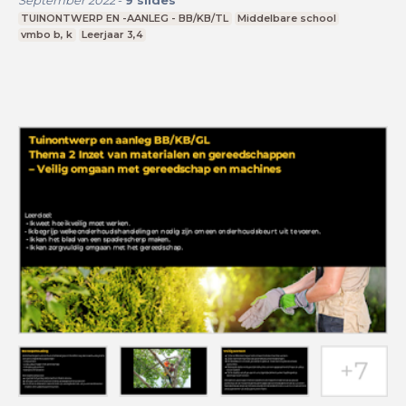
September 2022
-
9
slides
TUINONTWERP EN -AANLEG - BB/KB/TL
Middelbare school
vmbo b, k
Leerjaar 3,4