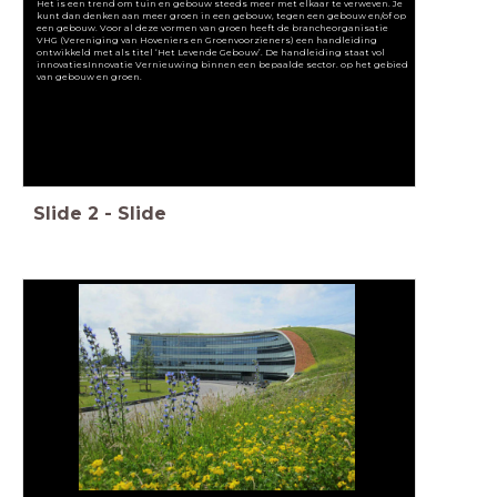
Het is een trend om tuin en gebouw steeds meer met elkaar te verweven. Je
kunt dan denken aan meer groen in een gebouw, tegen een gebouw en/of op
een gebouw. Voor al deze vormen van groen heeft de brancheorganisatie
VHG (Vereniging van Hoveniers en Groenvoorzieners) een handleiding
ontwikkeld met als titel ‘Het Levende Gebouw’. De handleiding staat vol
innovatiesInnovatie Vernieuwing binnen een bepaalde sector. op het gebied
van gebouw en groen.
Slide
2
-
Slide