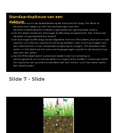
Standaardopbouw van een
daktuin
ij een dak vormt de dakbedekking de waterdichte laag. Om deze te
beschermen begin je met het aanbrengen van een
beschermdoek.
Beschermdoek is gemaakt van gerecyclede vezels.
Op het doek wordt een drainage-bufferlaag aangebracht. Dat materiaal
bestaat uit gerecycled kunststof.
De drainage-bufferlaag wordt afgedekt met een filterdoek, waarvan er ook
soorten zijn die een capillaire werking hebben. Dat is het vermogen van
een vloeistof om in een bepaalde omgeving te stijgen. Dit betekent dat
water in het doek als het ware omhoog gezogen wordt en de beplanting
voorziet van water.
Op het filterdoek komt substraat bodem die kunstmatig is
samengesteld uit minerale delen en organische stoffen. Substraat heeft
ten opzichte van grond als voordeel dat het lichter is en het water beter
kan vasthouden.
Slide
7
-
Slide