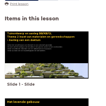
Print lesson
Items in this lesson
Tuinontwerp en aanleg BB/KB/GL
Thema 2 Inzet van materialen en gereedschappen
– Aanleg van een daktuin
• Ik ken het verschil tussen een intensief en een extensief groendak.
• Ik kan op basis van een beplantingsplan de bak inplanten.
Slide
1
-
Slide
Het levende gebouw