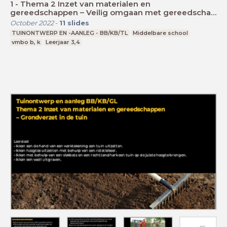
1 - Thema 2 Inzet van materialen en
gereedschappen – Veilig omgaan met gereedschap
en machines
October 2022
-
11
slides
TUINONTWERP EN -AANLEG - BB/KB/TL
Middelbare school
vmbo b, k
Leerjaar 3,4