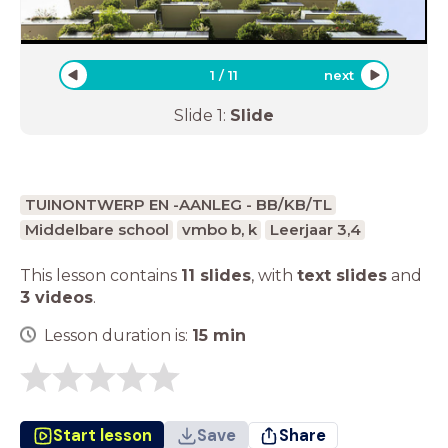
1
/
11
next
Slide
1
:
Slide
TUINONTWERP EN -AANLEG - BB/KB/TL
Middelbare school
vmbo b, k
Leerjaar 3,4
This lesson contains
11 slides
,
with
text slides
and
3 videos
.
Lesson duration is:
15
min
Start lesson
Save
Share