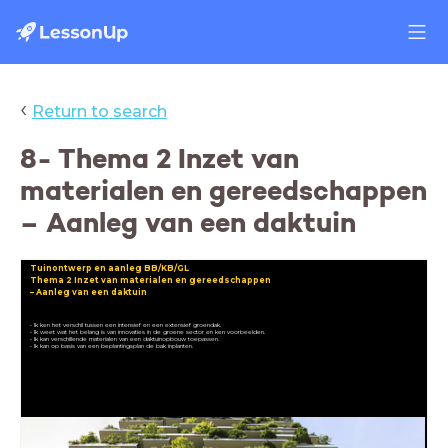
‹
Return to search
8- Thema 2 Inzet van
materialen en gereedschappen
– Aanleg van een daktuin
Tuinontwerp en aanleg BB/KB/GL
Thema 2 Inzet van materialen en gereedschappen
– Aanleg van een daktuin
• Ik ken het verschil tussen een intensief en een extensief groendak.
• Ik kan op basis van een beplantingsplan de bak inplanten.