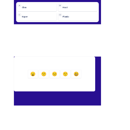
A
B
Glas
Hout
C
D
Koper
Plastic
Hoe ging de quiz?