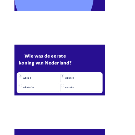
Wie was de eerste
koning van Nederland?
A
B
Willem I
Willem II
C
D
Wilhelmina
Hendrik I