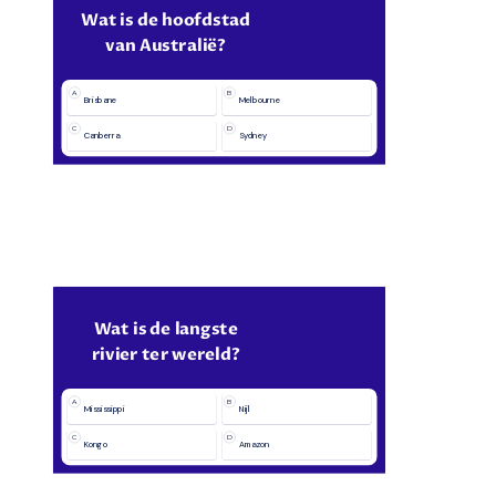
Wat is de hoofdstad
van Australië?
A
B
Brisbane
Melbourne
C
D
Canberra
Sydney
Wat is de langste
rivier ter wereld?
A
B
Mississippi
Nijl
C
D
Kongo
Amazon