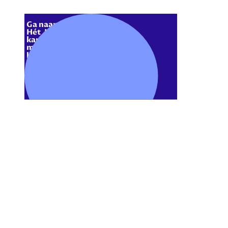
Ga naar 
Quiz
!
Hét  LessonUp 
kanaal met alleen
maar kant-en-
klare quizzen!