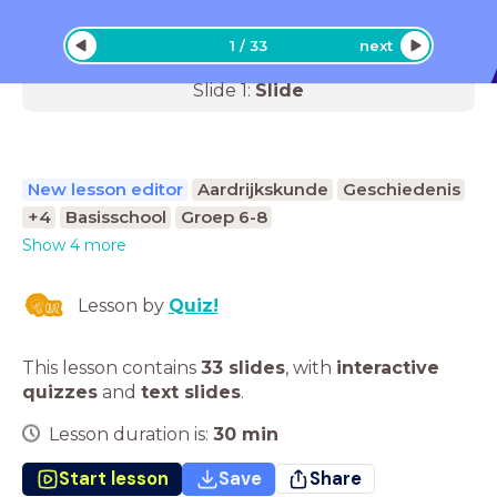
1
/
33
next
Slide
1
:
Slide
New lesson editor
Aardrijkskunde
Geschiedenis
+4
Basisschool
Groep 6-8
Show 4 more
Lesson by
Quiz!
This lesson contains
33 slides
,
with
interactive
quizzes
and
text slides
.
Lesson duration is:
30
min
Start lesson
Save
Share