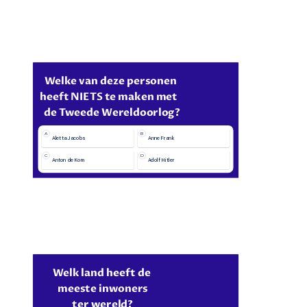
Welke van deze personen 
heeft NIETS te maken met   
de Tweede Wereldoorlog?
A
B
Aletta Jacobs
Anne Frank
C
D
Anton de Kom
Adolf Hitler
Welk land heeft de 
meeste inwoners
ter wereld?