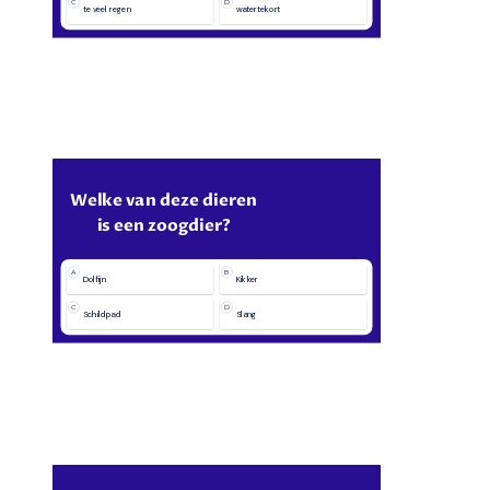
C
D
te veel regen
watertekort
Welke van deze dieren
is een zoogdier?
A
B
Dolfijn
Kikker
C
D
Schildpad
Slang