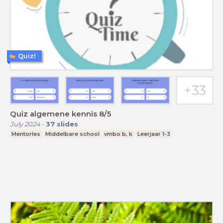
Quiz!
Quiz algemene kennis 8/5
July 2024
-
37
slides
Mentorles
Middelbare school
vmbo b, k
Leerjaar 1-3