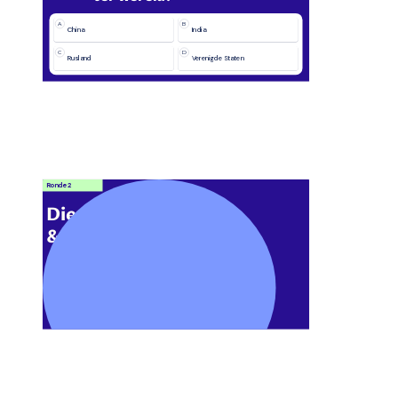
A
B
China
India
C
D
Rusland
Verenigde Staten
Ronde 2
Dieren 
& Natuur