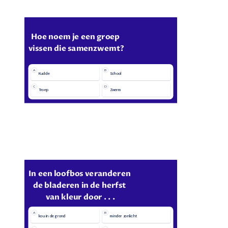
Hoe noem je een groep 
vissen die samenzwemt?
A
B
Kudde
School
C
D
Troep
Zwerm
In een loofbos veranderen 
de bladeren in de herfst 
van kleur door . . .
A
B
kou in de grond
minder zonlicht