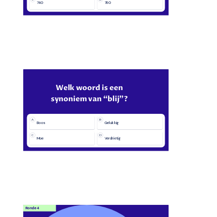
740
760
Welk woord is een
synoniem van “blij”?
A
B
Boos
Gelukkig
C
D
Moe
Verdrietig
Ronde 4