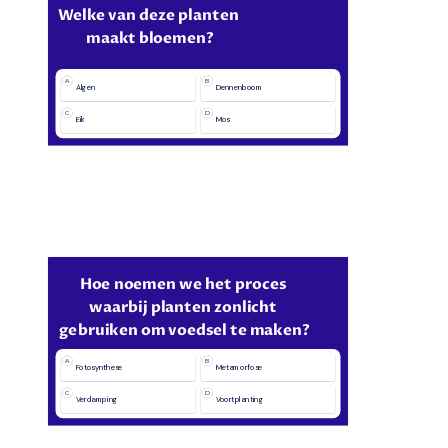
Welke van deze planten 
maakt bloemen?
A
B
Algen
Dennenboom
C
D
Eik
Mos
Hoe noemen we het proces 
waarbij planten zonlicht 
gebruiken om voedsel te maken?
A
B
Fotosynthese
Metamorfose
C
D
Verdamping
Voortplanting