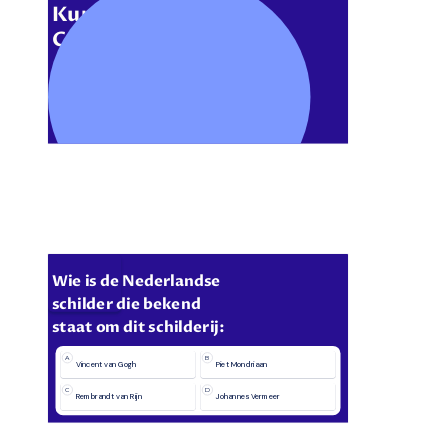
Kunst &
Cultuur
Wie is de Nederlandse 
schilder die bekend
staat om dit schilderij:
A
B
Vincent van Gogh
Piet Mondriaan
C
D
Rembrandt van Rijn
Johannes Vermeer