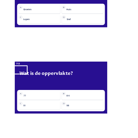
A
B
Groeien
Huis
C
D
Lopen
Snel
7
13
Wat is de oppervlakte?
A
B
77
84
C
D
91
98