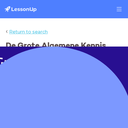
‹
Return to search
De Grote Algemene Kennis
Quiz Avontuur
Grote 
emene
nis Quiz