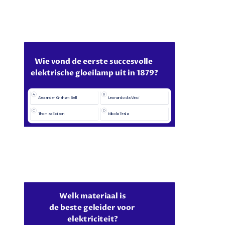
Wie vond de eerste succesvolle 
elektrische gloeilamp uit in 1879?
A
B
Alexander Graham Bell
Leonardo da Vinci
C
D
Thomas Edison
Nikola Tesla
Welk materiaal is
de beste geleider voor 
elektriciteit?