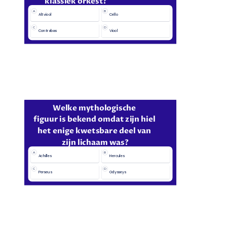
klassiek orkest?
A
B
Altviool
Cello
C
D
Contrabas
Viool
Welke mythologische 
figuur is bekend omdat zijn hiel 
het enige kwetsbare deel van 
zijn lichaam was?
A
B
Achilles
Hercules
C
D
Perseus
Odysseys