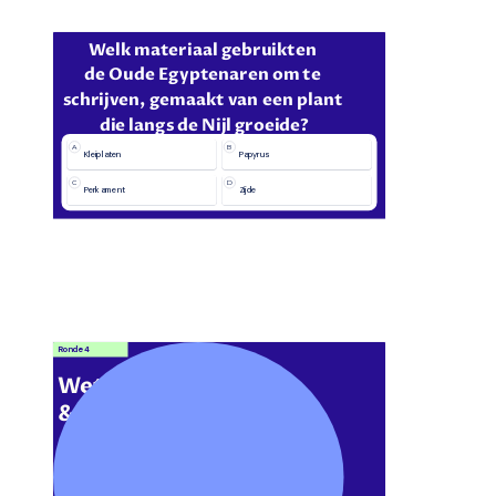
Welk materiaal gebruikten 
de Oude Egyptenaren om te 
schrijven, gemaakt van een plant 
die langs de Nijl groeide?
A
B
Kleiplaten
Papyrus
C
D
Perkament
Zijde
Ronde 4
Wetenschap
& Techniek