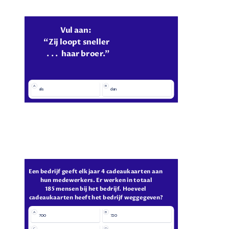
Vul aan: 
“Zij loopt sneller
  . . .  haar broer.”
A
B
als
dan
Een bedrijf geeft elk jaar 4 cadeaukaarten aan 
hun medewerkers. Er werken in totaal
185 mensen bij het bedrijf. Hoeveel 
cadeaukaarten heeft het bedrijf weggegeven?
A
B
700
720
C
D