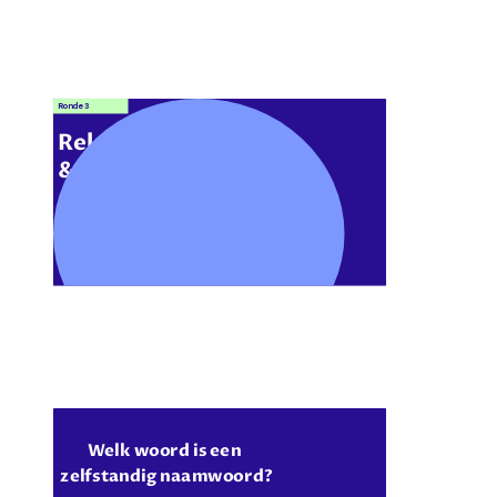
Ronde 3
Rekenen
& Taal
Welk woord is een 
zelfstandig naamwoord?