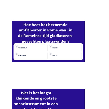
Hoe heet het beroemde 
amfitheater in Rome waar in
de Romeinse tijd gladiatoren-
gevechten plaatsvonden?
A
B
Colosseum
Duomo
C
D
Pantheon
Uffizi
Wat is het laagst 
klinkende en grootste 
snaarinstrument in een 