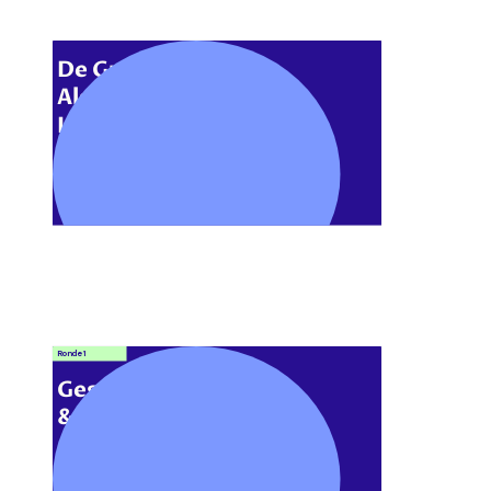
De Grote 
Algemene
Kennis Quiz
Ronde 1
Geschiedenis 
& Wereld