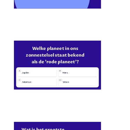
Welke planeet in ons
zonnestelsel staat bekend
als de 'rode planeet'?
A
B
Jupiter
Mars
C
D
Saturnus
Venus
Wat is het grootste 