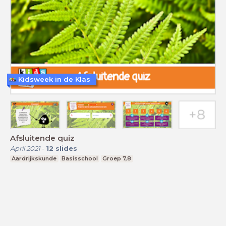
Kidsweek in de Klas
Afsluitende quiz
April 2021
-
12
slides
Aardrijkskunde
Basisschool
Groep 7,8