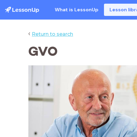
What is LessonUp
Lesson libr
‹
Return to search
GVO