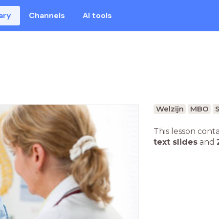
ary
Channels
AI tools
Welzijn
MBO
S
This lesson cont
text slides
and