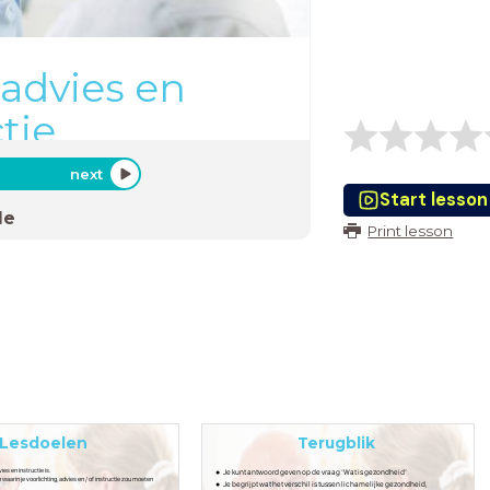
 advies en
tie
next
Start lesson
de
Print lesson
Lesdoelen
Terugblik
ies en instructie is.
Je kunt antwoord geven op de vraag ‘Wat is gezondheid’
arin je voorlichting, advies en / of instructie zou moeten
Je begrijpt wat het verschil is tussen lichamelijke gezondheid,