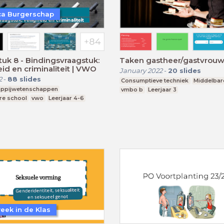
a Burgerschap
uk 8 - Bindingsvraagstuk:
Taken gastheer/gastvrou
eid en criminaliteit | VWO
January 2022
-
20
slides
2
-
88
slides
Consumptieve techniek
Middelbar
ppijwetenschappen
vmbo b
Leerjaar 3
re school
vwo
Leerjaar 4-6
eek in de Klas