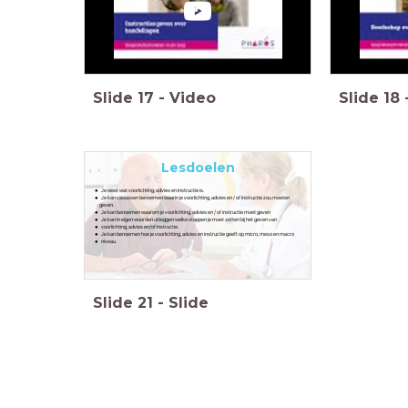
Slide
17
-
Video
Slide
18
Lesdoelen
Je weet wat voorlichting, advies en instructie is.
Je kan casussen benoemen waarin je voorlichting, advies en / of instructie zou moeten
geven.
Je kan benoemen waarom je voorlichting, advies en / of instructie moet geven
Je kan in eigen woorden uitleggen welke stappen je moet zetten bij het geven van
voorlichting, advies en/of instructie.
Je kan benoemen hoe je voorlichting, advies en instructie geeft op micro, meso en macro
niveau.
Slide
21
-
Slide