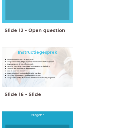
Slide
12
-
Open question
Instructiegesprek
Vertel waarom je instructie gaat geven
Vraag aan de ander of hij of zij de taak al eens eerder heeft uitgevoerd
Leg stapsgewijs uit wat de bedoeling is
De ander stelt tussendoor vragen aan je als iets niet duidelijk is
Doe voor hoe iets moet als dat mogelijk is
Laat de ander iets nadoen
Leg eventueel uit hoe de ander het beter kan doen
Controleer tussendoor of de andere je kan volgen
Vraag aan het eind of de instructie duidelijk was en of er nog vragen zijn
Slide
16
-
Slide
Vragen?