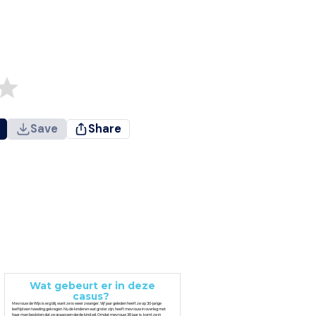
Save
Share
Wat gebeurt er in deze
casus?
Mevrouw de Wijs is erg blij, want ze is weer zwanger. Vijf jaar geleden heeft ze op 30-jarige
leeftijd een tweeling gekregen. Nu de kinderen wat groter zijn, heeft mevrouw in overleg met
haar man besloten dat ze graag een derde kind wil. Omdat mevrouw 36 jaar is, komt ze in