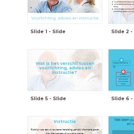
Je kan benoemen waarom je v
Je kan benoemen hoe je voor
niveau.
Je kan in eigen woorden uit
voorlichting, advies en/of ins
Voorlichting, advies en instructie
Slide
1
-
Slide
Slide
2
-
Wat is het verschil tussen
Voorlichtin
g
voorlichting, advies en
instructie?
Je legt de
zorgvrager iets
uit en je doet
voor hoe iets
werkt.
Slide
5
-
Slide
Slide
6
-
Wat doen jul
Instructie
en i
Richtlijn voor een uit te voeren handeling gericht informatie geven
over hoe wanneer of op welke manier.