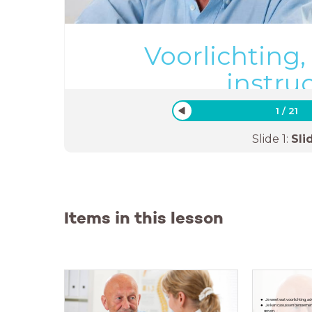
Voorlichting,
instruc
1
/
21
Slide
1
:
Sli
Items in this lesson
Je weet wat voorlichting, adv
Je kan casussen benoemen wa
geven.