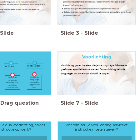
psychische gezondheid en sociaal welbevinden en hoe ze elkaar
oorlichting, advies en / of instructie moet geven
lichting, advies en instructie geeft op micro, meso en macro
kunnen beïnvloeden
Je kunt in eigen woorden benoemen wat preventie inhoudt
leggen welke stappen je moet zetten bij het geven van
Je kunt in eigen worden benoemen wat primaire, secundaire en tertiaire
tructie.
preventie inhoudt
Slide
Slide
3
-
Slide
Voorlichting
Voorlichting geven betekent dat je de zorgvrager
informatie
Instructie
Advies
geeft over specifieke onderwerpen. De voorlichting helpt de
zorgvrager om beter voor zichzelf te zorgen.
Je geeft de
Je geeft de
zorgvrager
zorgvrager
deskundige
informatie over
suggesties en
specifieke
raad.
onderwerpen.
Drag question
Slide
7
-
Slide
lie qua voorlichting, advies
Waarom zou je voorlichting, advies of
nstructie op werk?
instructie moeten geven?