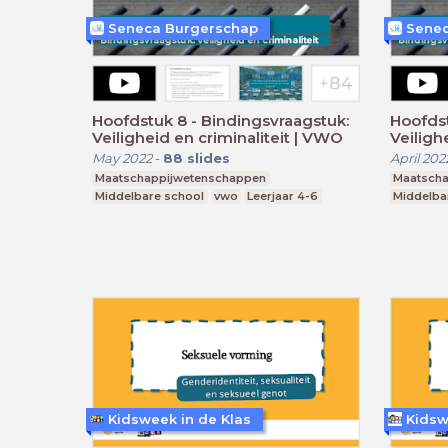
Seneca Burgerschap
Senec
Hoofdstuk 8 - Bindingsvraagstuk:
Hoofdst
Veiligheid en criminaliteit | VWO
Veiligh
May 2022
-
88
slides
April 202
Maatschappijwetenschappen
Maatscha
Middelbare school
vwo
Leerjaar 4-6
Middelba
Kidsweek in de Klas
Kidsw