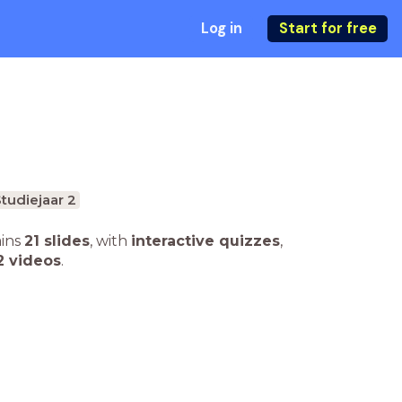
Log in
Start for free
tudiejaar 2
ains
21 slides
,
with
interactive quizzes
,
2 videos
.