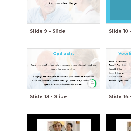
Stap voor stap iets uitleggen.
Slide
9
-
Slide
Slide
10
Opdracht
Voorl
Fase 1: Openstaan
Zoek voor jezelf op wat micro, meso en macro niveau inhoudt en
Fase 2: Begrijpen
schrijf het voor jezelf op.
Fase 3: Willen
Fase 4: Kunnen
Vergelijk het antwoord daarna met je buurman of buurvrouw.
Fase 5: Doen
Komt het overeen? Bedenk met zijn tweeën hoe je voorlichting
Fase 6: Blijven doen
timer
geeft op micro/meso en macroniveau
10:00
Slide
13
-
Slide
Slide
14