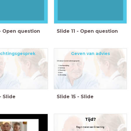
-
Open question
Slide
11
-
Open question
ichtingsgesprek
Geven van advies
Dit doe je via een adviesgesprek:
Voorbereiding
Aanloop
Planning
Kern
Afronding
-
Slide
Slide
15
-
Slide
Tijd?
Begin maken aan E-learning