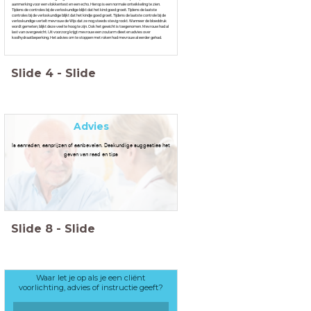
aanmerking voor een vlokkentest en een echo. Hierop is een normale ontwikkeling te zien.
Tijdens de controles bij de verloskundige blijkt dat het kind goed groeit. Tijdens de laatste
controles bij de verloskundige blijkt dat het kindje goed groeit. Tijdens de laatste controle bij de
verloskundige vertelt mevrouw de Wijs dat ze nog steeds stevig rookt. Wanneer de bloeddruk
wordt gemeten, blijkt deze veel te hoog te zijn. Ook het gewicht is toegenomen. Mevrouw had al
last van overgewicht. Uit voorzorg krijgt mevrouw een zoutarm dieet en advies over
koolhydraatbeperking. Het advies om te stoppen met roken had mevrouw al eerder gehad.
Slide
4
-
Slide
Advies
Is aanraden, aanprijzen of aanbevelen. Deskundige suggesties het
geven van raad en tips
Slide
8
-
Slide
Waar let je op als je een cliënt
voorlichting, advies of instructie geeft?