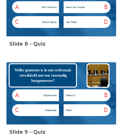
A
B
Derk Wiersum
Geert-Jan Knoops
C
D
Gerard Spong
Inez Weski
Slide
8
-
Quiz
Welke gemeente is in een rechtszaak
verwikkeld met een voormalig
burgemeester?
A
B
Wageningen
Waalwijk
C
D
Wassenaar
Weert
Slide
9
-
Quiz