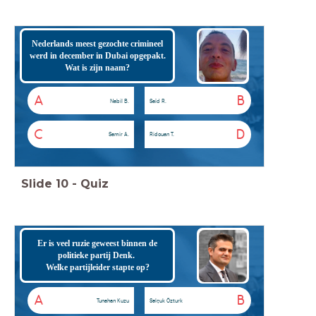
Nederlands meest gezochte crimineel
werd in december in Dubai opgepakt.
Wat is zijn naam?
A
B
Nabil B.
Saïd R.
C
D
Samir A.
Ridouan T.
Slide
10
-
Quiz
Er is veel ruzie geweest binnen de
politieke partij Denk.
Welke partijleider stapte op?
A
B
Tunahan Kuzu
Selçuk Özturk