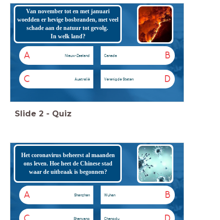
Van november tot en met januari
woedden er hevige bosbranden, met veel
schade aan de natuur tot gevolg.
In welk land?
A
B
Nieuw-Zeeland
Canada
C
D
Australië
Verenigde Staten
Slide
2
-
Quiz
Het coronavirus beheerst al maanden
ons leven. Hoe heet de Chinese stad
waar de uitbraak is begonnen?
A
B
Shenzhen
Wuhan
C
D
Shenyang
Chengdu