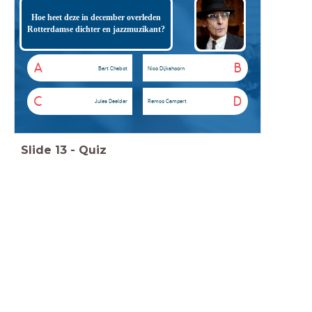
Hoe heet deze in december overleden
Rotterdamse dichter en jazzmuzikant?
A
B
Bart Chabot
Nico Dijkshoorn
C
D
Jules Deelder
Remco Campert
Slide
13
-
Quiz