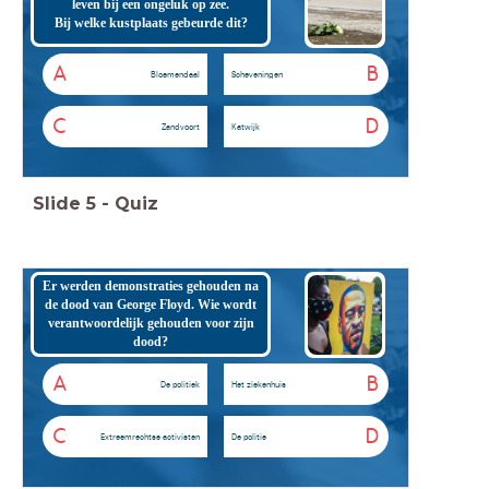
leven bij een ongeluk op zee.
Bij welke kustplaats gebeurde dit?
A
B
Bloemendaal
Scheveningen
C
D
Zandvoort
Katwijk
Slide
5
-
Quiz
Er werden demonstraties gehouden na
de dood van George Floyd. Wie wordt
verantwoordelijk gehouden voor zijn
dood?
A
B
De politiek
Het ziekenhuis
C
D
Extreemrechtse activisten
De politie