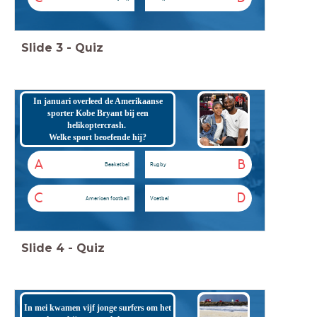
Slide
3
-
Quiz
In januari overleed de Amerikaanse
sporter Kobe Bryant bij een
helikoptercrash.
Welke sport beoefende hij?
A
B
Basketbal
Rugby
C
D
American football
Voetbal
Slide
4
-
Quiz
In mei kwamen vijf jonge surfers om het