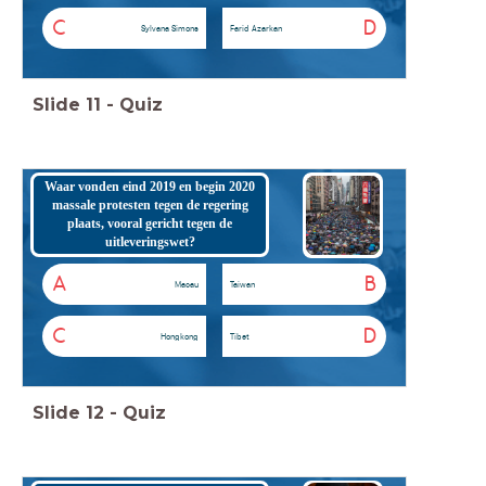
C
D
Sylvana Simons
Farid Azarkan
Slide
11
-
Quiz
Waar vonden eind 2019 en begin 2020
massale protesten tegen de regering
plaats, vooral gericht tegen de
uitleveringswet?
A
B
Macau
Taiwan
C
D
Hongkong
Tibet
Slide
12
-
Quiz