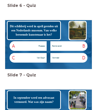
Slide
6
-
Quiz
Dit schilderij werd in april gestolen uit
een Nederlands museum. Van welke
beroemde kunstenaar is het?
A
B
Picasso
Rembrandt
C
D
Van Gogh
Vermeer
Slide
7
-
Quiz
In september werd een advocaat
vermoord. Wat was zijn naam?