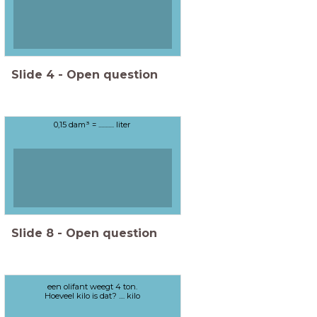
Slide
4
-
Open question
0,15 dam³ = ........... liter
Slide
8
-
Open question
een olifant weegt 4 ton.
Hoeveel kilo is dat? .... kilo