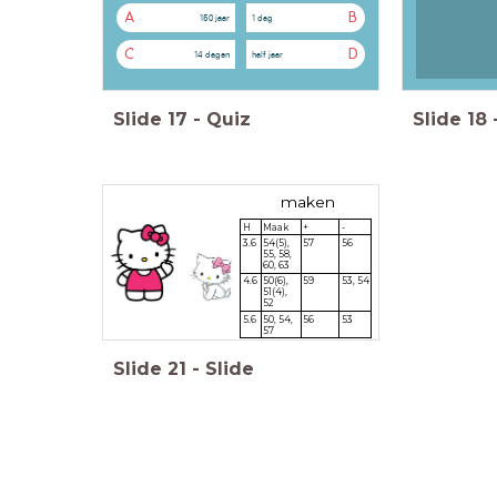
A
B
150 jaar
1 dag
C
D
14 dagen
half jaar
Slide
17
-
Quiz
Slide
18
maken
H
Maak
+
-
3.6
54(5),
57
56
55, 58,
60, 63
4.6
50(6),
59
53, 54
51(4),
52
5.6
50, 54,
56
53
57
Slide
21
-
Slide