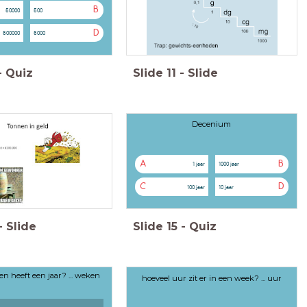
B
50000
500
D
500000
5000
-
Quiz
Slide
11
-
Slide
Decenium
A
B
1 jaar
1000 jaar
C
D
100 jaar
10 jaar
-
Slide
Slide
15
-
Quiz
n heeft een jaar? ... weken
hoeveel uur zit er in een week? ... uur