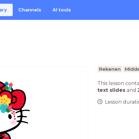
ary
Channels
AI tools
Rekenen
Midde
This lesson cont
text slides
and
Lesson duratio