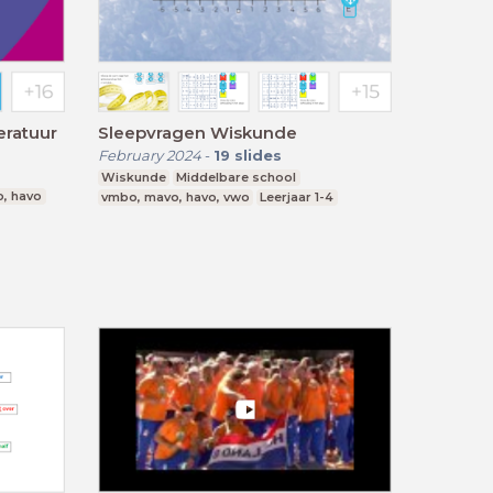
eratuur
Sleepvragen Wiskunde
February 2024
-
19
slides
Wiskunde
Middelbare school
, havo
vmbo, mavo, havo, vwo
Leerjaar 1-4