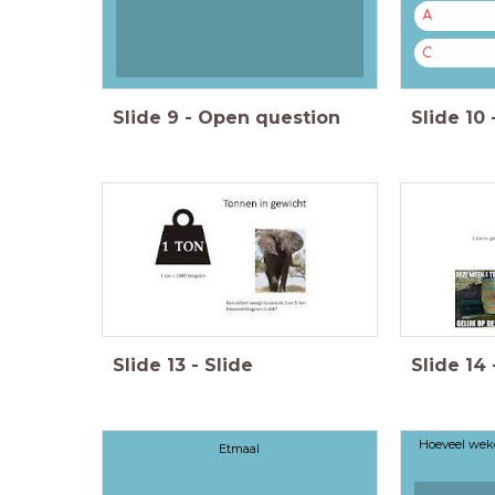
A
C
Slide
9
-
Open question
Slide
10
Slide
13
-
Slide
Slide
14
Hoeveel weke
Etmaal