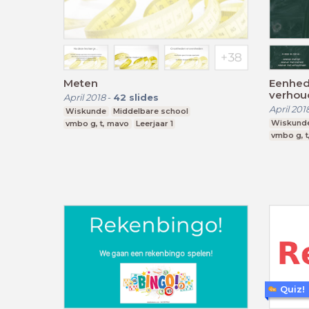
Meten
Eenhede
verhou
April 2018
-
42
slides
April 201
Wiskunde
Middelbare school
Wiskund
vmbo g, t, mavo
Leerjaar 1
vmbo g, t
Quiz!