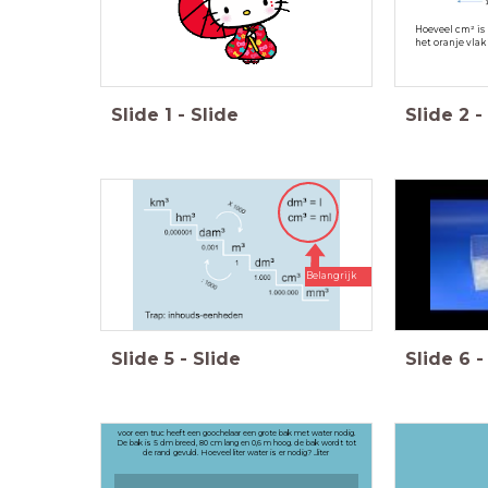
Hoeveel cm² is
het oranje vlak 
Slide
1
-
Slide
Slide
2
-
Belangrijk
Slide
5
-
Slide
Slide
6
-
voor een truc heeft een goochelaar een grote bak met water nodig.
De bak is 5 dm breed, 80 cm lang en 0,6 m hoog. de bak wordt tot
de rand gevuld. Hoeveel liter water is er nodig? ...liter