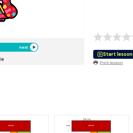
next
Start lesson
de
Print lesson
24 cm