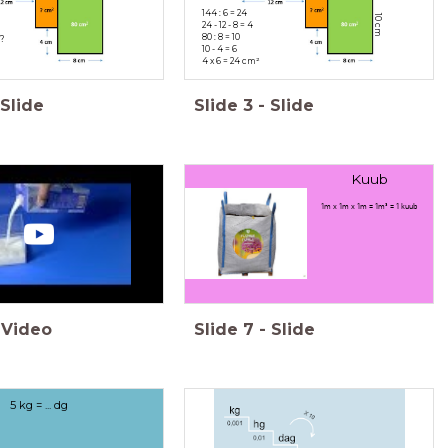
144 : 6 = 24
10 cm
24 - 12 - 8 = 4
80 : 8 = 10
?
10 - 4 = 6
4 x 6 = 24 cm²
Slide
Slide
3
-
Slide
Kuub
1m x 1m x 1m = 1m³ = 1 kuub
Video
Slide
7
-
Slide
5 kg = ... dg