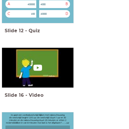
A
B
400000
4000
C
D
400
40000
Slide
12
-
Quiz
Slide
16
-
Video
Je gaat een voetbalwedstrijd kijken met nabeschouwing.
de wedstrijd begint 12:10 uur. de wedstrijd duurt 1 uur en 30
minuten en de nabeschouwing duurt 20 minuten. er zitten 2
reclameblokken in van 8 minuten. hoe laat is het afgelopen? ... : ... uur