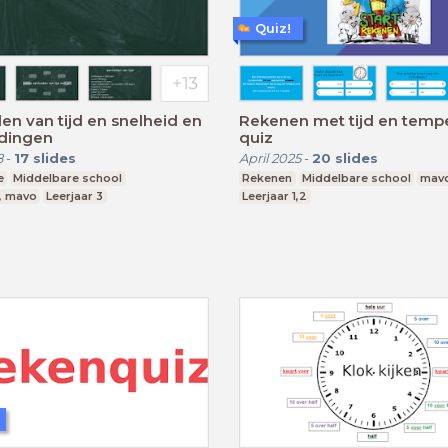
Quiz!
n van tijd en snelheid en
Rekenen met tijd en temp
dingen
quiz
8
-
17
slides
April 2025
-
20
slides
e
Middelbare school
Rekenen
Middelbare school
mavo
, mavo
Leerjaar 3
Leerjaar 1,2