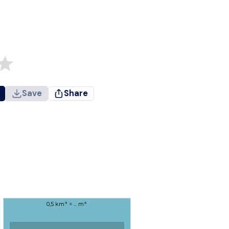
Save
Share
0,5 km³ = ... m³