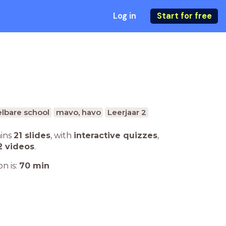
Log in
Start for free
lbare school
mavo, havo
Leerjaar 2
ains
21 slides
,
with
interactive quizzes
,
2 videos
.
n is:
70
min