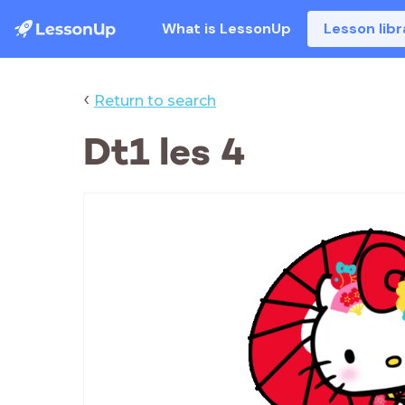
What is LessonUp
Lesson libr
‹
Return to search
Dt1 les 4