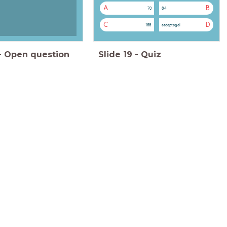
A
B
70
84
C
D
168
stoeptegel
-
Open question
Slide
19
-
Quiz