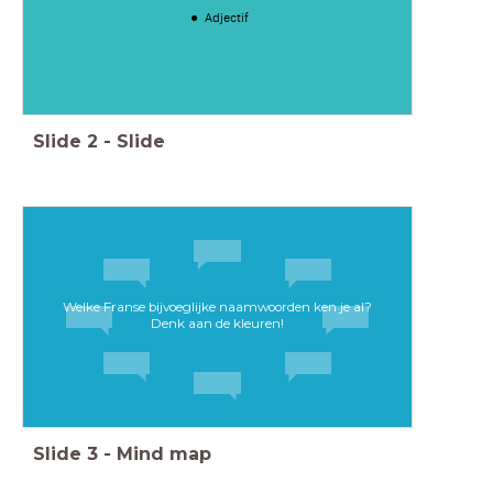
Adjectif
Slide
2
-
Slide
Welke Franse bijvoeglijke naamwoorden ken je al?
Denk aan de kleuren!
Slide
3
-
Mind map