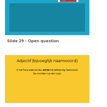
Slide
29
-
Open question
Adjectif (bijvoeglijk naamwoord)
In het Frans staat de kleur
achter
het zelfstandig naamwoord.
De
rode
fiets = Le vélo
rouge
.