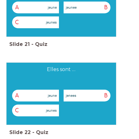
A
B
jeune
jeunee
C
jeunes
Slide
21
-
Quiz
Elles sont …
A
B
jeune
jenees
C
jeunes
Slide
22
-
Quiz