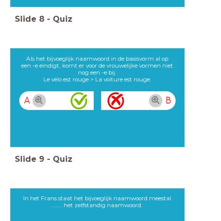
Slide
8
-
Quiz
Als het bijvoeglijk naamwoord in de basisvorm al op
een -e eindigt, komt er voor de vrouwelijke vormen niet
nog een -e bij.
Le vélo est rouge > La voiture est rouge.
A
B
Slide
9
-
Quiz
In het Frans staat het bijvoeglijk naamwoord meestal
....... het zelfstandig naamwoord.