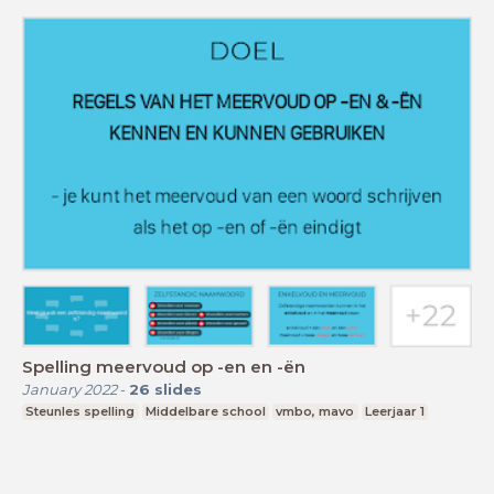
Spelling meervoud op -en en -ën
January 2022
-
26
slides
Steunles spelling
Middelbare school
vmbo, mavo
Leerjaar 1