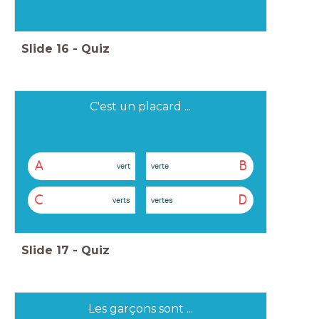
Slide
16
-
Quiz
C'est un placard ...
A
B
vert
verte
C
D
verts
vertes
Slide
17
-
Quiz
Les garçons sont ...