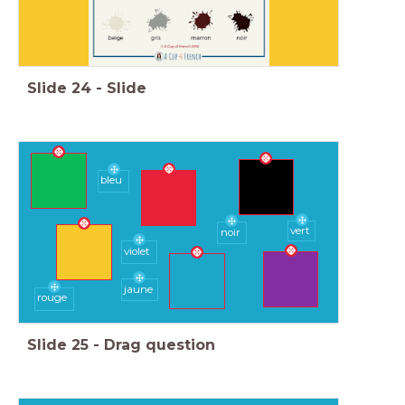
Slide
24
-
Slide
bleu
vert
noir
violet
jaune
rouge
Slide
25
-
Drag question