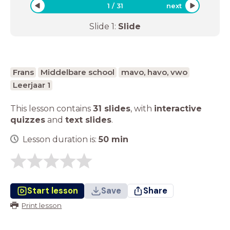
1
/
31
next
Slide
1
:
Slide
Frans
Middelbare school
mavo, havo, vwo
Leerjaar 1
This lesson contains
31 slides
,
with
interactive
quizzes
and
text slides
.
Lesson duration is:
50
min
Start lesson
Save
Share
Print lesson