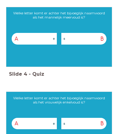
Welke letter komt er achter het bijvoeglijk naamwoord
als het mannelijk meervoud is?
A
B
e
s
Slide
4
-
Quiz
Welke letter komt er achter het bijvoeglijk naamwoord
als het vrouwelijk enkelvoud is?
A
B
e
s