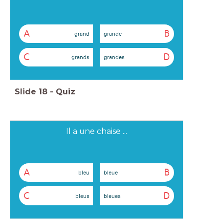
A
B
grand
grande
C
D
grands
grandes
Slide
18
-
Quiz
Il a une chaise ...
A
B
bleu
bleue
C
D
bleus
bleues