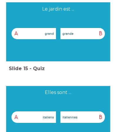
Le jardin est ...
A
B
grand
grande
Slide
15
-
Quiz
Elles sont ...
A
B
italiens
italiennes