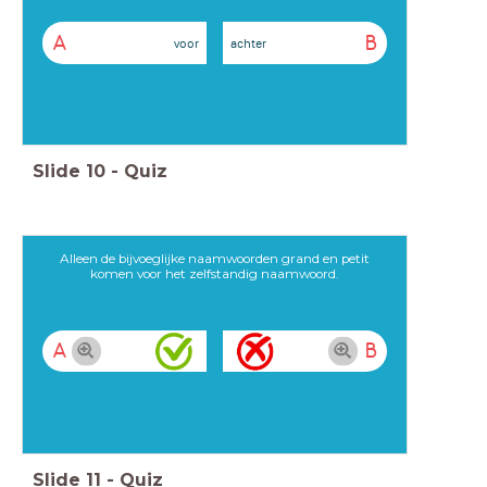
A
B
voor
achter
Slide
10
-
Quiz
Alleen de bijvoeglijke naamwoorden grand en petit
komen voor het zelfstandig naamwoord.
A
B
Slide
11
-
Quiz