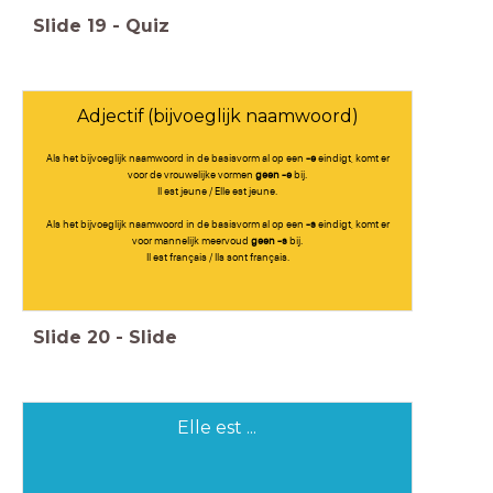
Slide
19
-
Quiz
Adjectif (bijvoeglijk naamwoord)
Als het bijvoeglijk naamwoord in de basisvorm al op een
-e
eindigt, komt er
voor de vrouwelijke vormen
geen -e
bij.
Il est jeune / Elle est jeune.
Als het bijvoeglijk naamwoord in de basisvorm al op een
-s
eindigt, komt er
voor mannelijk meervoud
geen -s
bij.
Il est français / Ils sont français.
Slide
20
-
Slide
Elle est ...