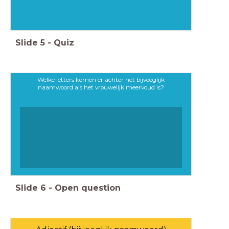
Slide
5
-
Quiz
Welke letters komen er achter het bijvoeglijk
naamwoord als het vrouwelijk meervoud is?
Slide
6
-
Open question