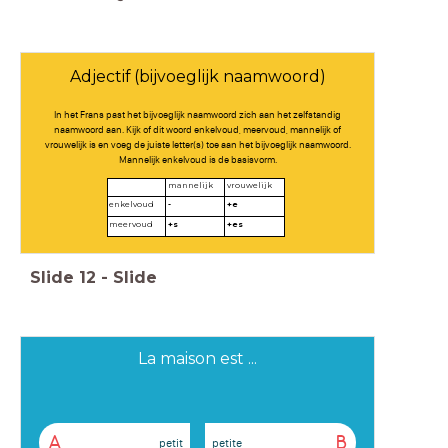
Adjectif (bijvoeglijk naamwoord)
In het Frans past het bijvoeglijk naamwoord zich aan het zelfstandig
naamwoord aan. Kijk of dit woord enkelvoud, meervoud, mannelijk of
vrouwelijk is en voeg de juiste letter(s) toe aan het bijvoeglijk naamwoord.
Mannelijk enkelvoud is de basisvorm.
mannelijk
vrouwelijk
enkelvoud
-
+e
meervoud
+s
+es
Slide
12
-
Slide
La maison est ...
A
B
petit
petite