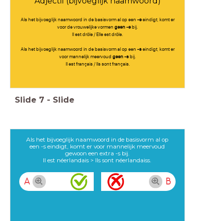
Adjectif (bijvoeglijk naamwoord)
Als het bijvoeglijk naamwoord in de basisvorm al op een
-e
eindigt, komt er
voor de vrouwelijke vormen
geen -e
bij.
Il est drôle / Elle est drôle.
Als het bijvoeglijk naamwoord in de basisvorm al op een
-s
eindigt, komt er
voor mannelijk meervoud
geen -s
bij.
Il est français / Ils sont français.
Slide
7
-
Slide
Als het bijvoeglijk naamwoord in de basisvorm al op
een -s eindigt, komt er voor mannelijk meervoud
gewoon een extra -s bij.
Il est néerlandais > Ils sont néerlandaiss.
A
B