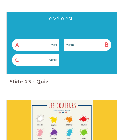
Le vélo est ...
A
B
vert
verte
C
verts
Slide
23
-
Quiz