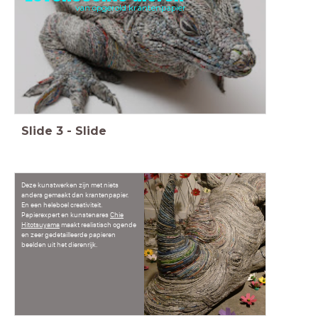
van opgerold krantenpapier
Slide
3
-
Slide
Deze kunstwerken zijn met niets
anders gemaakt dan krantenpapier.
En een heleboel creativiteit.
Papierexpert en kunstenares
Chie
Hitotsuyama
maakt realistisch ogende
en zeer gedetailleerde papieren
beelden uit het dierenrijk.