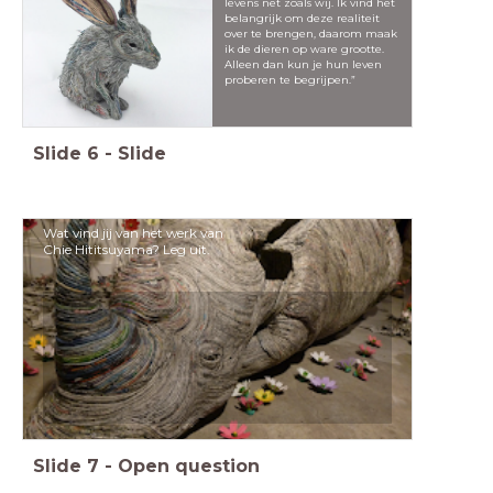
levens net zoals wij. Ik vind het
belangrijk om deze realiteit
over te brengen, daarom maak
ik de dieren op ware grootte.
Alleen dan kun je hun leven
proberen te begrijpen.”
Slide
6
-
Slide
Wat vind jij van het werk van
Chie Hititsuyama? Leg uit.
Slide
7
-
Open question