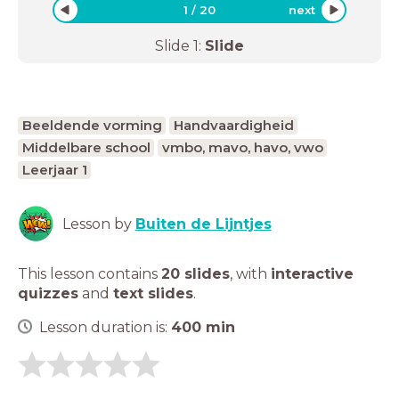
1
/
20
next
Slide
1
:
Slide
Beeldende vorming
Handvaardigheid
Middelbare school
vmbo, mavo, havo, vwo
Leerjaar 1
Lesson by
Buiten de Lijntjes
This lesson contains
20 slides
,
with
interactive
quizzes
and
text slides
.
Lesson duration is:
400
min