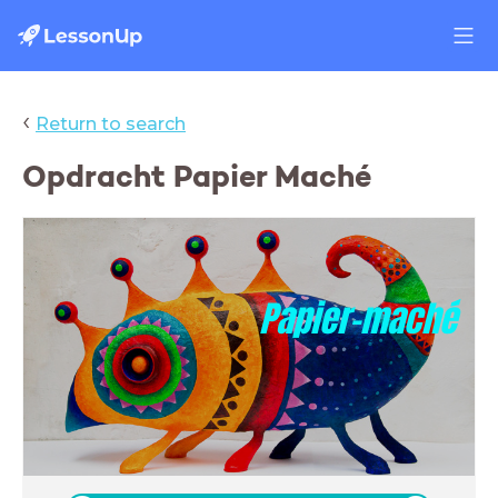
‹
Return to search
Opdracht Papier Maché
Papier-maché