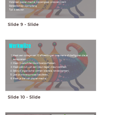
Materiaal: papier-maché, kippengaas, proppen krant
Gereedschap: zijkniptang
Tijd: 8 lesuren
Slide
9
-
Slide
Werkwijze
Maak een collage van 10 afbeeldingen over mens of dierfiguren die je
aanspreken.
Maak 3 verschillende ontwerpschetsen.
Maak gebruik van een kleur-tegen-kleur contrast.
Gebruik organische vormen (sierlijke, ronde vormen).
Laat je ontwerpproces becijferen.
Maak je dier van papier-maché.
Slide
10
-
Slide