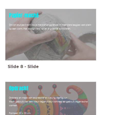
Papier-
maché
Dit zijn stukjes krant die je met behangplaksel in meerdere laagjes vast plakt
op een vorm. Het droogt hard op en is goed te schilderen.
Slide
8
-
Slide
Opdracht
Ontwerp en maak een expressief en kleurig dierfiguur.
Maak gebruik van een kleur-tegen-kleur contrast en gebruik organische
vormen.
Formaat: 20 x 20 cm