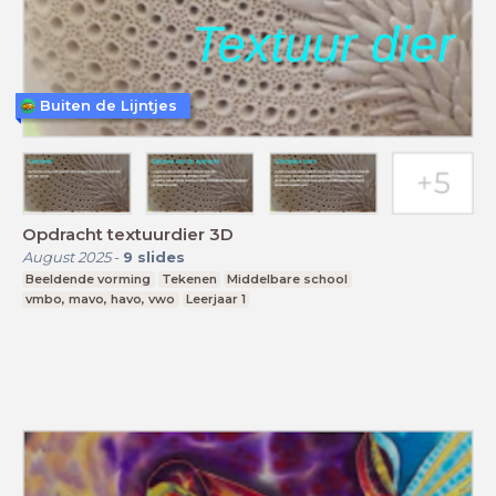
Buiten de Lijntjes
Opdracht textuurdier 3D
August 2025
-
9
slides
Beeldende vorming
Tekenen
Middelbare school
vmbo, mavo, havo, vwo
Leerjaar 1