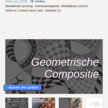
February 2026
-
18
slides
Beeldende vorming
Handvaardigheid
Middelbare school
vmbo k, t, mavo, havo, vwo
Leerjaar 1,2
Buiten de Lijntjes