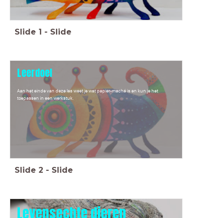
Slide
1
-
Slide
Leerdoel
Aan het einde van deze les weet je wat papier-maché is en kun je het
toepassen in een werkstuk.
Slide
2
-
Slide
Levensechte dieren