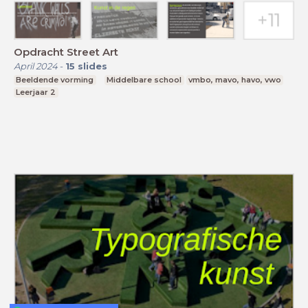
Opdracht Street Art
April 2024
-
15
slides
Beeldende vorming
Middelbare school
vmbo, mavo, havo, vwo
Leerjaar 2