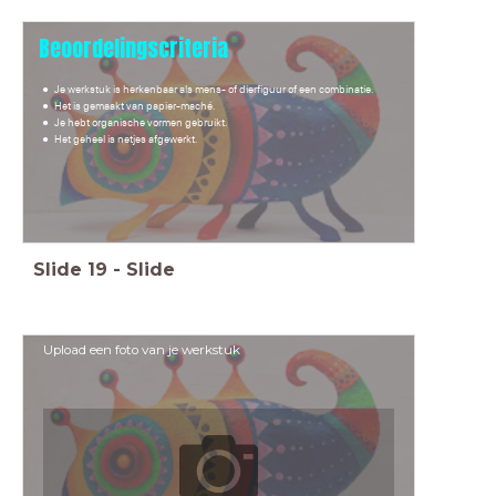
Beoordelingscriteria
Je werkstuk is herkenbaar als mens- of dierfiguur of een combinatie.
Het is gemaakt van papier-maché.
Je hebt organische vormen gebruikt.
Het geheel is netjes afgewerkt.
Slide
19
-
Slide
Upload een foto van je werkstuk