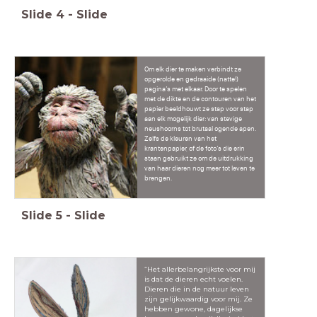
Slide
4
-
Slide
Om elk dier te maken verbindt ze
opgerolde en gedraaide (natte!)
pagina’s met elkaar. Door te spelen
met de dikte en de contouren van het
papier beeldhouwt ze stap voor stap
aan elk mogelijk dier: van stevige
neushoorns tot brutaal ogende apen.
Zelfs de kleuren van het
krantenpapier, of de foto’s die erin
staan gebruikt ze om de uitdrukking
van haar dieren nog meer tot leven te
brengen.
Slide
5
-
Slide
“Het allerbelangrijkste voor mij
is dat de dieren echt voelen.
Dieren die in de natuur leven
zijn gelijkwaardig voor mij. Ze
hebben gewone, dagelijkse