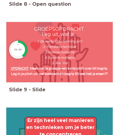
Slide
8
-
Open question
GROEPSOPDRACHT
Leg uit, wat is....
1. De leerkuil (de 'learning pit')
timer
2. Pomodoro techniek
20:00
3. Interne motivatie
4. Externe motivatie
5. Routine
OPDRACHT
: Maak met je groepje een korte pitch over dit begrip.
Leg in je pitch uit: wat betekent dit begrip EN wat heb je eraan??
Slide
9
-
Slide
Er zijn heel veel manieren
en technieken om je beter
te concentreren