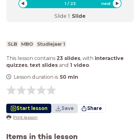
1
/
23
next
Slide
1
:
Slide
SLB
MBO
Studiejaar 1
This lesson contains
23 slides
,
with
interactive
quizzes
,
text slides
and
1 video
.
Lesson duration is:
50
min
Start lesson
Save
Share
Print lesson
Items in this lesson