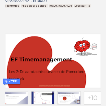
September 2025
-
13
slides
Mentorles
Middelbare school
mavo, havo, vwo
Leerjaar 1-5
KCEF