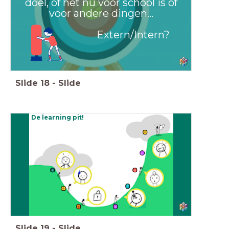
doel, of het nu voor school is of
voor andere dingen...
Extern/Intern?
Slide
18
-
Slide
De learning pit!
Slide
19
-
Slide