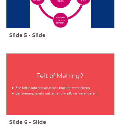
Slide
5
-
Slide
Feit of Mening?
Een feit is iets dat vaststaat, niet kan veranderen.
Een mening is iets wat iemand vindt, kan veranderen.
Slide
6
-
Slide