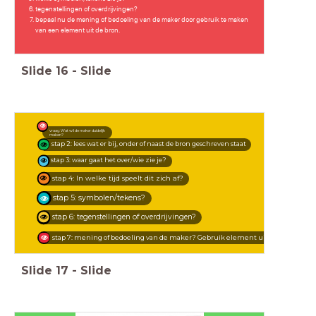
tegenstellingen of overdrijvingen?
bepaal nu de mening of bedoeling van de maker door gebruik te maken
van een element uit de bron.
Slide
16
-
Slide
vraag: Wat wil de maker duidelijk
maken?
stap 2: lees wat er bij, onder of naast de bron geschreven staat
stap 3: waar gaat het over/wie zie je?
stap 4: In welke tijd speelt dit zich af?
stap 5: symbolen/tekens?
stap 6: tegenstellingen of overdrijvingen?
stap 7: mening of bedoeling van de maker? Gebruik element uit de bron!
Slide
17
-
Slide