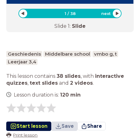
1
/
38
next
Slide
1
:
Slide
Geschiedenis
Middelbare school
vmbo g, t
Leerjaar 3,4
This lesson contains
38 slides
,
with
interactive
quizzes
,
text slides
and
2 videos
.
Lesson duration is:
120
min
Start lesson
Save
Share
Print lesson