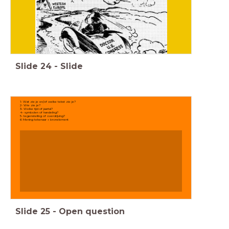
Slide
24
-
Slide
1- Wat zie je en/of welke tekst zie je?
2- Wie zie je?
3- Welke tijd of jaartal?
4- symbolen of handeling?
5- tegenstelling of overdrijving?
6 Mening tekenaar + bronelement
Slide
25
-
Open question