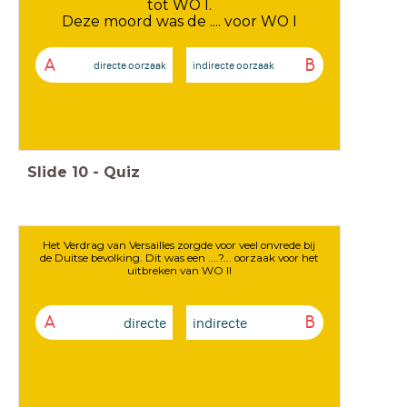
tot WO I.
Deze moord was de .... voor WO I
A
B
directe oorzaak
indirecte oorzaak
Slide
10
-
Quiz
Het Verdrag van Versailles zorgde voor veel onvrede bij
de Duitse bevolking. Dit was een ....?... oorzaak voor het
uitbreken van WO II
directe
indirecte
A
B