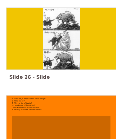
Slide
26
-
Slide
1- Wat zie je en/of welke tekst zie je?
2- Wie zie je?
3- Welke tijd of jaartal?
4- symbolen of handeling?
5- tegenstelling of overdrijving?
6 Mening tekenaar + bronelement