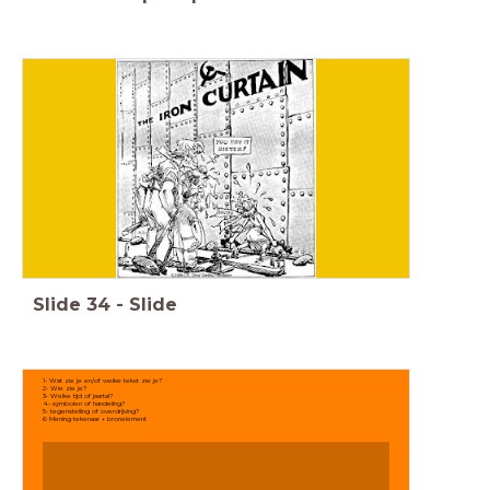
Slide
34
-
Slide
1- Wat zie je en/of welke tekst zie je?
2- Wie zie je?
3- Welke tijd of jaartal?
4- symbolen of handeling?
5- tegenstelling of overdrijving?
6 Mening tekenaar + bronelement