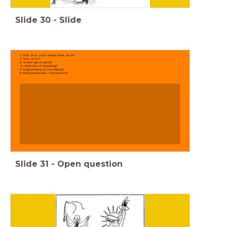
Slide
30
-
Slide
1- Wat zie je en/of welke tekst zie je?
2- Wie zie je?
3- Welke tijd of jaartal?
4- symbolen of handeling?
5- tegenstelling of overdrijving?
6 Mening tekenaar + bronelement
Slide
31
-
Open question