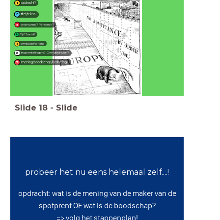
opdracht?
1
titel/tekst?
2
onderwerp? Personen?
3
Tijd? Jaartal?
4
symbolen/tekens
5
tegenstellingen? Overdrijvingen?
6
mening/boodschap/bedoeling?
7
Slide
18
-
Slide
probeer het nu eens helemaal zelf....!
opdracht: wat is de mening van de maker van de
spotprent OF wat is de boodschap?
=> volg het stappenplan!