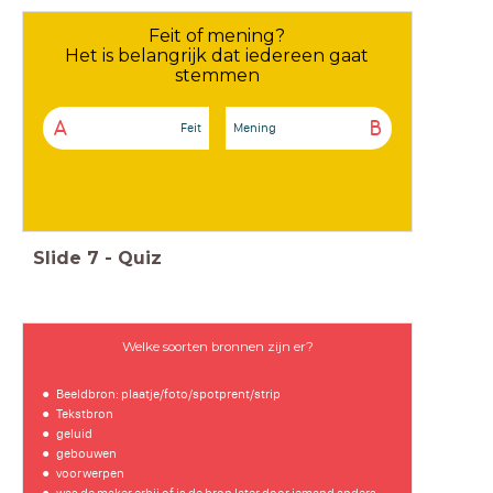
Feit of mening?
Het is belangrijk dat iedereen gaat
stemmen
A
B
Feit
Mening
Slide
7
-
Quiz
Welke soorten bronnen zijn er?
Beeldbron: plaatje/foto/spotprent/strip
Tekstbron
geluid
gebouwen
voorwerpen