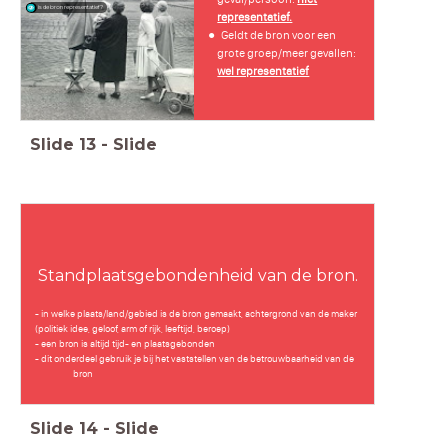
is de bron representatief?
representatief.
Geldt de bron voor een
grote groep/meer gevallen:
wel representatief
Slide
13
-
Slide
Standplaatsgebondenheid van de bron.
- in welke plaats/land/gebied is de bron gemaakt, achtergrond van de maker
(politiek idee, geloof, arm of rijk, leeftijd, beroep)
- een bron is altijd tijd- en plaatsgebonden
- dit onderdeel gebruik je bij het vaststellen van de betrouwbaarheid van de
bron
Slide
14
-
Slide