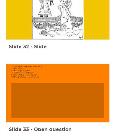
Slide
32
-
Slide
1- Wat zie je en/of welke tekst zie je?
2- Wie zie je?
3- Welke tijd of jaartal?
4- symbolen of handeling?
5- tegenstelling of overdrijving?
6 Mening tekenaar + bronelement
Slide
33
-
Open question