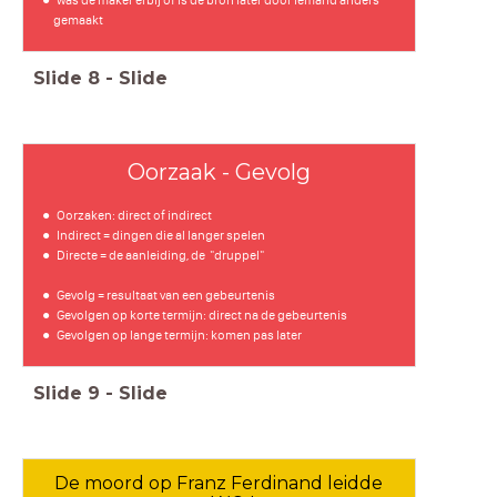
was de maker erbij of is de bron later door iemand anders
gemaakt
Slide
8
-
Slide
Oorzaak - Gevolg
Oorzaken: direct of indirect
Indirect = dingen die al langer spelen
Directe = de aanleiding, de "druppel"
Gevolg = resultaat van een gebeurtenis
Gevolgen op korte termijn: direct na de gebeurtenis
Gevolgen op lange termijn: komen pas later
Slide
9
-
Slide
De moord op Franz Ferdinand leidde