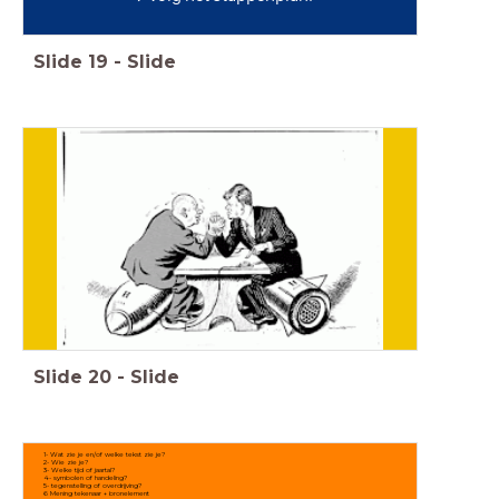
Slide
19
-
Slide
Slide
20
-
Slide
1- Wat zie je en/of welke tekst zie je?
2- Wie zie je?
3- Welke tijd of jaartal?
4- symbolen of handeling?
5- tegenstelling of overdrijving?
6 Mening tekenaar + bronelement