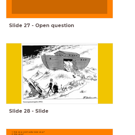
Slide
27
-
Open question
Slide
28
-
Slide
1- Wat zie je en/of welke tekst zie je?
2- Wie zie je?