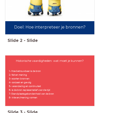
Doel: Hoe interpreteer je bronnen?
Slide
2
-
Slide
Historische vaardigheden: wat moet je kunnen?
1- Hoe betrouwbaar is de bron
2- feit en mening
3- soorten bronnen
4- oorzaak en gevolg
5- verandering en continuiteit
6- is de bron representatief voor die tijd
7- Standplaatsgebondenheid van de bron
8- inleven/mening vormen
Slide
3
-
Slide