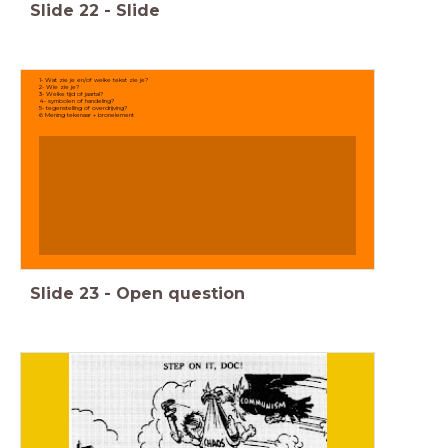
Slide
22
-
Slide
1- Wat zie je en/of welke tekst zie je?
2- Wie zie je?
3- Welke tijd of jaartal?
4- symbolen of handeling?
5- tegenstelling of overdrijving?
6 Mening tekenaar + bronelement
Slide
23
-
Open question