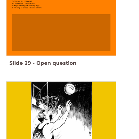
3- Welke tijd of jaartal?
4- symbolen of handeling?
5- tegenstelling of overdrijving?
6 Mening tekenaar + bronelement
Slide
29
-
Open question