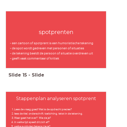
spotprenten
- een cartoon of spotprent is een humoristische tekening
- de spot wordt gedreven met personen of situaties
- de tekening beeldt de persoon of situatie overdreven uit
- geeft vaak commentaar of kritiek
Slide
15
-
Slide
Stappenplan analyseren spotprent
Lees de vraag goed! Wat is de opdracht precies?
lees de titel, onderschrift, toelichting, tekst in de tekening.
Waar gaat het over? Wie zie je?
In welke tijd speelt dit zich af?
welke symbolen/tekens zie je?