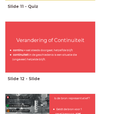
Slide
11
-
Quiz
Verandering of Continuiteit
continu
= wat steeds doorgaat, hetzelfde blijft
continuiteit
in de geschiedenis is een situatie die
(ongeveer) hetzelde blijft.
Slide
12
-
Slide
representatief voor deze tijd?
Is de bron representatief?
is de bron representatief?
Geldt de bron voor 1
is de bron representatief?
geval/persoon:
niet