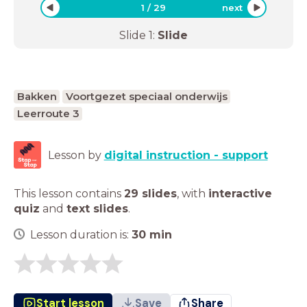
1
/
29
next
Slide
1
:
Slide
Bakken
Voortgezet speciaal onderwijs
Leerroute 3
Lesson by
digital instruction - support
This lesson contains
29 slides
,
with
interactive
quiz
and
text slides
.
Lesson duration is:
30
min
Start lesson
Save
Share