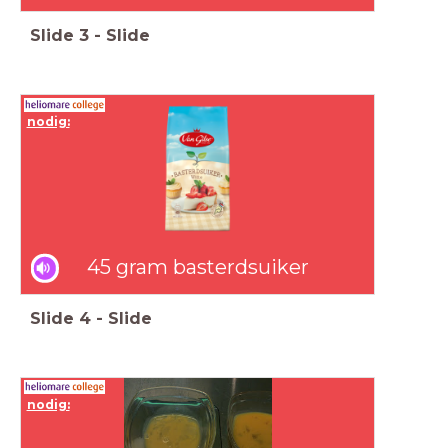
Slide
3
-
Slide
nodig:
45 gram basterdsuiker
Slide
4
-
Slide
nodig: