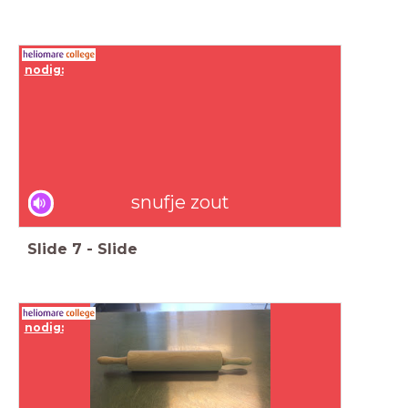
nodig:
snufje zout
Slide
7
-
Slide
nodig: