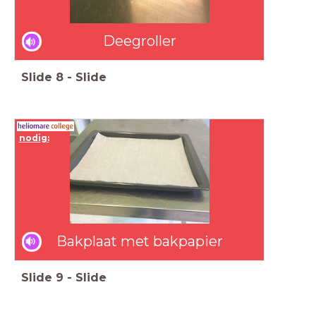
Deegroller
Slide
8
-
Slide
nodig:
Bakplaat met bakpapier
Slide
9
-
Slide