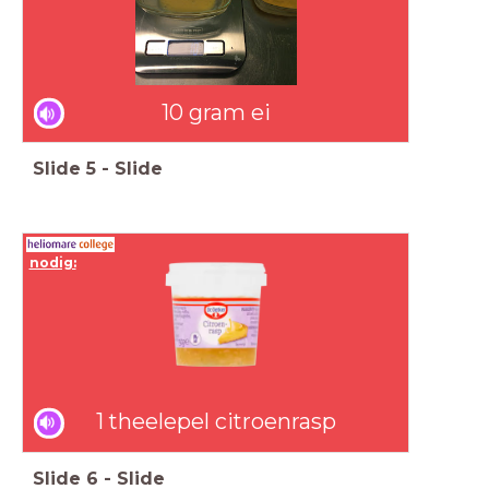
10 gram ei
Slide
5
-
Slide
nodig:
1 theelepel citroenrasp
Slide
6
-
Slide