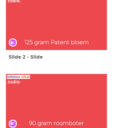
nodig:
125 gram Patent bloem
Slide
2
-
Slide
nodig:
90 gram roomboter