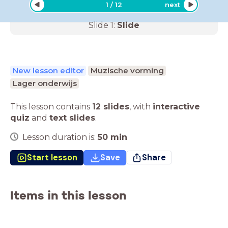
1
/
12
next
Slide
1
:
Slide
New lesson editor
Muzische vorming
Lager onderwijs
This lesson contains
12 slides
,
with
interactive
quiz
and
text slides
.
Lesson duration is:
50
min
Start lesson
Save
Share
Items in this lesson