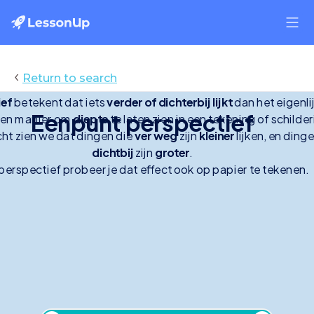
‹
Return to search
ief
 betekent dat iets 
verder of dichterbij lijkt
 dan het eigenlijk
Eenpunt perspectief
Eenpunt perspectief
een manier om 
diepte
 te laten zien in een tekening of schilderi
cht zien we dat dingen die 
ver weg
 zijn 
kleiner
 lijken, en dinge
dichtbij
 zijn 
groter
.
perspectief probeer je dat effect ook op papier te tekenen.