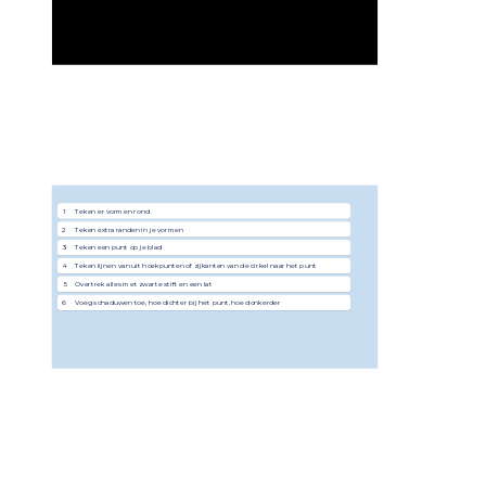
Zet de stappen in de juiste volgorde
1
Teken er vormen rond
2
Teken extra randen in je vormen
3
Teken een punt op je blad
4
Teken lijnen van uit hoekpunten of zijkanten van de cirkel naar het punt
5
Overtrek alles met zwarte stift en een lat
6
Voeg schaduwen toe, hoe dichter bij het punt, hoe donkerder