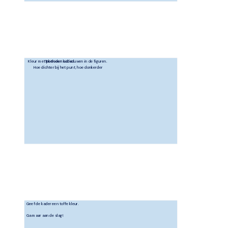
Kleur met potloden schaduwen in de figuren. 
Teken een kader
Hoe dichter bij het punt, hoe donkerder
Geef de kader een toffe kleur.
Ga maar aan de slag!