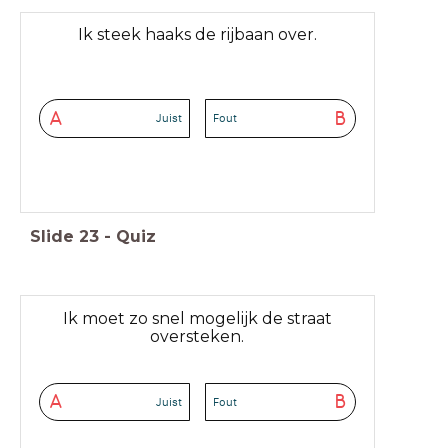
Ik steek haaks de rijbaan over.
A
B
Juist
Fout
Slide
23
-
Quiz
Ik moet zo snel mogelijk de straat
oversteken.
A
B
Juist
Fout