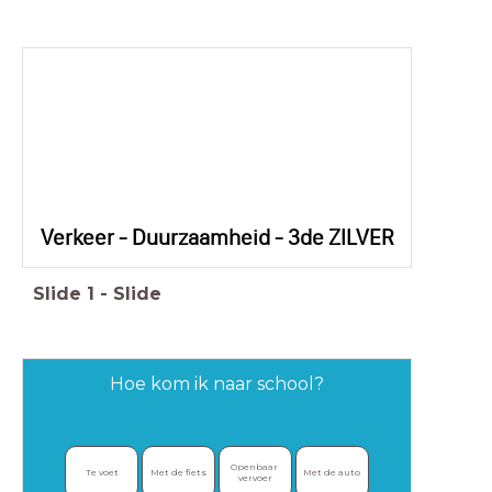
Verkeer - Duurzaamheid - 3de ZILVER
Slide
1
-
Slide
Hoe kom ik naar school?
Openbaar 
Te voet
Met de fiets
Met de auto
vervoer