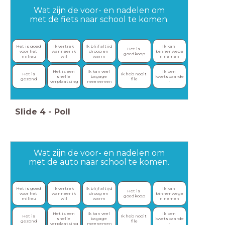
Wat zijn de voor- en nadelen om
met de fiets naar school te komen.
Het is goed 
Ik vertrek 
Ik blijf altijd 
Ik kan 
Het is 
voor het 
wanneer ik 
droog en 
binnenwege
goedkoop
milieu
wil
warm
n nemen
Het is een 
Ik kan veel 
Ik ben 
Het is 
Ik heb nooit 
snelle 
bagage 
kwetsbaarde
gezond
file
verplaatsing
meenemen
r
Slide
4
-
Poll
Wat zijn de voor- en nadelen om
met de auto naar school te komen.
Het is goed 
Ik vertrek 
Ik blijf altijd 
Ik kan 
Het is 
voor het 
wanneer ik 
droog en 
binnenwege
goedkoop
milieu
wil
warm
n nemen
Het is een 
Ik kan veel 
Ik ben 
Het is 
Ik heb nooit 
snelle 
bagage 
kwetsbaarde
gezond
file
verplaatsing
meenemen
r