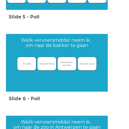
Slide
5
-
Poll
Welk vervoersmiddel neem ik...
om naar de bakker te gaan
Openbaar 
Te voet
Met de fiets
Met de auto
vervoer
Slide
6
-
Poll
Welk vervoersmiddel neem ik...
om naar de zoo in Antwerpen te gaan