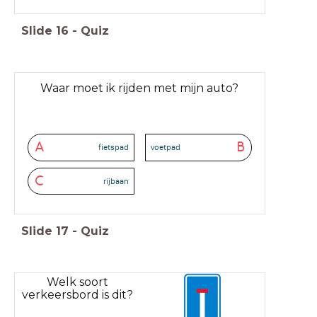
Slide
16
-
Quiz
Waar moet ik rijden met mijn auto?
A
B
fietspad
voetpad
C
rijbaan
Slide
17
-
Quiz
Welk soort
verkeersbord is dit?