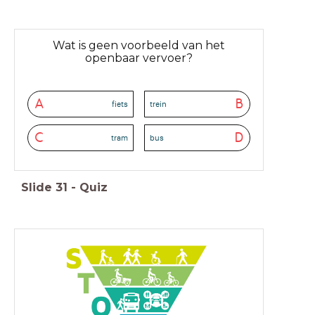
Wat is geen voorbeeld van het
openbaar vervoer?
A
B
fiets
trein
C
D
tram
bus
Slide
31
-
Quiz