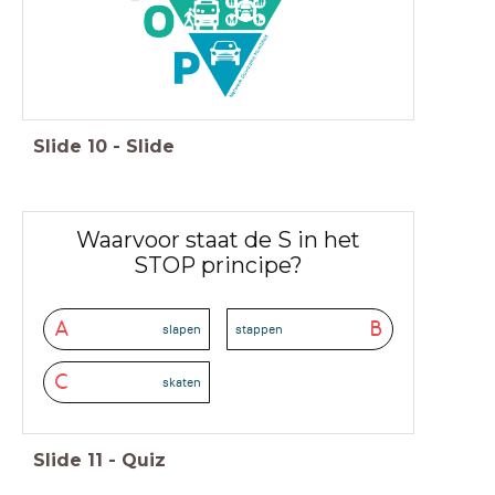
Slide
10
-
Slide
Waarvoor staat de S in het
STOP principe?
A
B
slapen
stappen
C
skaten
Slide
11
-
Quiz