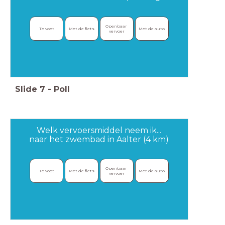
Openbaar 
Te voet
Met de fiets
Met de auto
vervoer
Slide
7
-
Poll
Welk vervoersmiddel neem ik...
naar het zwembad in Aalter (4 km)
Openbaar 
Te voet
Met de fiets
Met de auto
vervoer