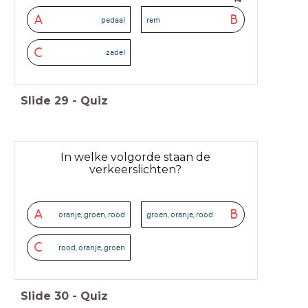
A
B
pedaal
rem
C
zadel
Slide
29
-
Quiz
In welke volgorde staan de
verkeerslichten?
A
B
oranje, groen, rood
groen, oranje, rood
C
rood, oranje, groen
Slide
30
-
Quiz