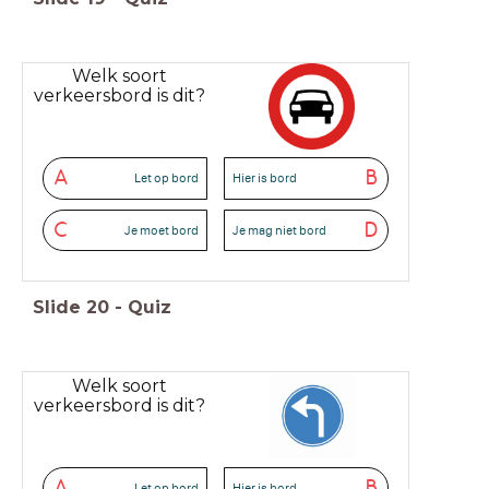
Welk soort
verkeersbord is dit?
A
B
Let op bord
Hier is bord
C
D
Je moet bord
Je mag niet bord
Slide
20
-
Quiz
Welk soort
verkeersbord is dit?
A
B
Let op bord
Hier is bord