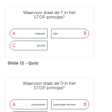
Waarvoor staat de T in het
STOP principe?
A
B
trappen
taxi
C
te voet
Slide
12
-
Quiz
Waarvoor staat de O in het
STOP principe?
A
B
oversteken
openbaar vervoer