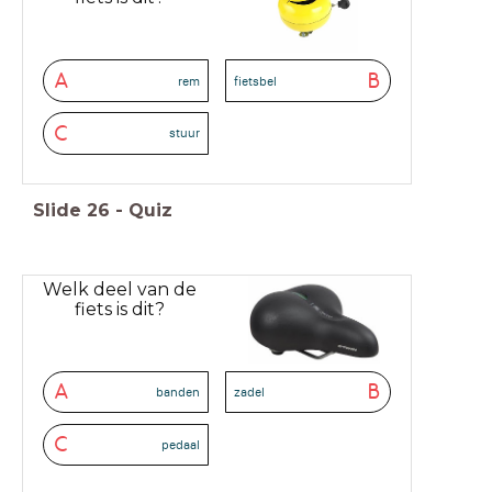
A
B
rem
fietsbel
C
stuur
Slide
26
-
Quiz
Welk deel van de
fiets is dit?
A
B
banden
zadel
C
pedaal