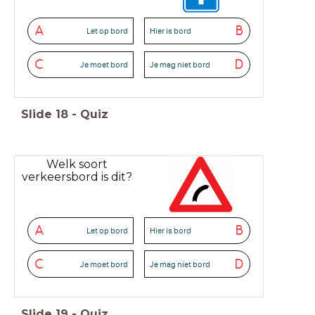
A
B
Let op bord
Hier is bord
C
D
Je moet bord
Je mag niet bord
Slide
18
-
Quiz
Welk soort
verkeersbord is dit?
A
B
Let op bord
Hier is bord
C
D
Je moet bord
Je mag niet bord
Slide
19
-
Quiz