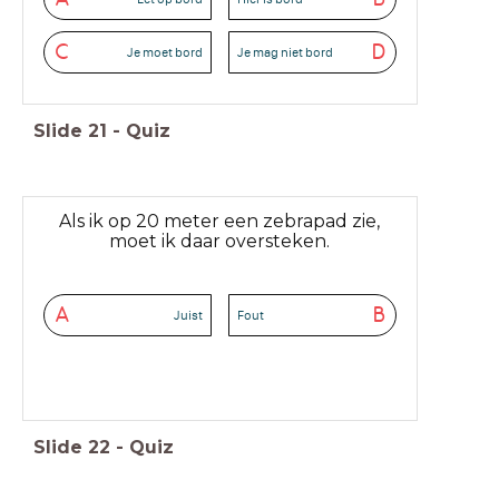
C
D
Je moet bord
Je mag niet bord
Slide
21
-
Quiz
Als ik op 20 meter een zebrapad zie,
moet ik daar oversteken.
A
B
Juist
Fout
Slide
22
-
Quiz