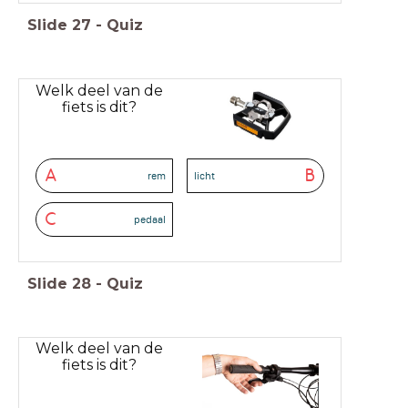
Slide
27
-
Quiz
Welk deel van de
fiets is dit?
A
B
rem
licht
C
pedaal
Slide
28
-
Quiz
Welk deel van de
fiets is dit?