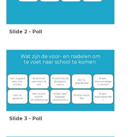
Slide
2
-
Poll
Wat zijn de voor- en nadelen om
te voet naar school te komen.
Het is goed 
Ik vertrek 
Ik blijf altijd 
Ik kan 
Het is 
voor het 
wanneer ik 
droog en 
binnenwege
goedkoop
milieu
wil
warm
n nemen
Het is een 
Ik kan veel 
Ik ben 
Het is 
Ik heb nooit 
snelle 
bagage 
kwetsbaarde
gezond
file
verplaatsing
meenemen
r
Slide
3
-
Poll