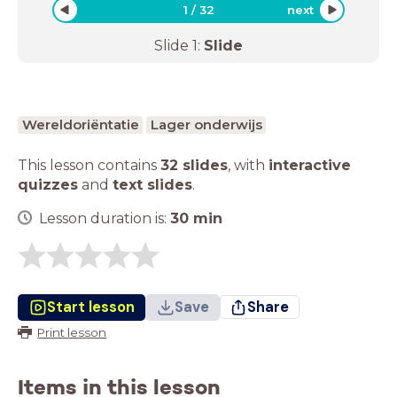
1
/
32
next
Slide
1
:
Slide
Wereldoriëntatie
Lager onderwijs
This lesson contains
32 slides
,
with
interactive
quizzes
and
text slides
.
Lesson duration is:
30
min
Start lesson
Save
Share
Print lesson
Items in this lesson