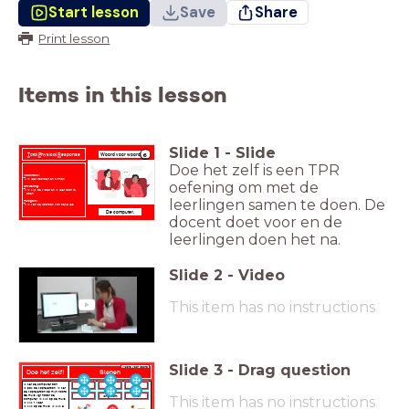
Start lesson
Save
Share
Print lesson
Items in this lesson
Slide
1
-
Slide
6
T
otal
P
hysical
R
esponse
Woord voor woord
Doe het zelf is een TPR
V
ooruitblik:
Ik leer woorden en zinnen.
oefening om met de
U
itvoering:
Ik kijk de video en ik leer door te
doen.
leerlingen samen te doen. De
T
erugblik:
Ik ken de woorden van deze les.
De computer.
docent doet voor en de
leerlingen doen het na.
Slide
2
-
Video
This item has no instructions
Slide
3
-
Drag question
Woord voor woord
Doe het zelf!
Slepen
Ik zet de computer aan.
uit
bij
snel
Ik pak de koptelefoon.
Ik zet
de koptelefoon op mijn hoofd.
De muis ligt naast de
This item has no instructions
aan
langzaam
naast
computer. Ik klik op de muis.
Ik klik 1 keer.
Ik klik op de muis. Ik klik 2