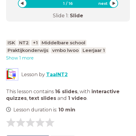
1
/
16
next
Slide
1
:
Slide
ISK
NT2
+1
Middelbare school
Praktijkonderwijs
vmbo lwoo
Leerjaar 1
Show 1 more
Lesson by
TaalNT2
This lesson contains
16 slides
,
with
interactive
quizzes
,
text slides
and
1 video
.
Lesson duration is:
10
min