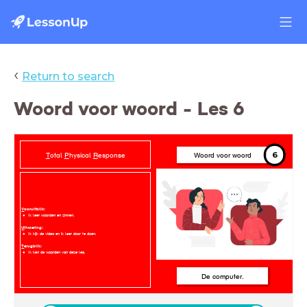
‹
Return to search
Woord voor woord - Les 6
6
T
otal
P
hysical
R
esponse
Woord voor woord
V
ooruitblik:
Ik leer woorden en zinnen.
U
itvoering:
Ik kijk de video en ik leer door te doen.
T
erugblik:
Ik ken de woorden van deze les.
De computer.