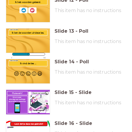
Slide
12
-
Poll
Ik heb woorden geleerd.
This item has no instructions
Slide
13
-
Poll
Woord voor woord
Ik ken de woorden uit deze les.
This item has no instructions
0
100
Slide
14
-
Poll
Woord voor woord
Ik vind de les ...
This item has no instructions
😒
🙁
😐
🙂
😃
Slide
15
-
Slide
Huiswerk!
6
Woord voor woord
Kijk en luister
elke dag naar het filmpje
This item has no instructions
op je mobiel in LessonUp.
Tot de volgende
les.
Slide
16
-
Slide
Leuk dat je deze les gebruikt!
Erkenning