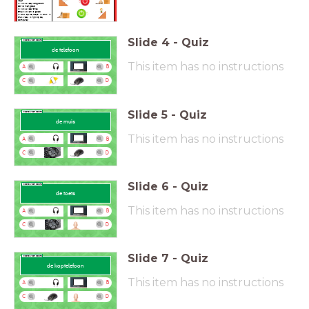
keer.
Ik klik 2 keer langzaam.
Dat
is niet goed.
Ik klik 2 keer snel.
Snel klikken is goed.
Ik druk op de toets.
Ik druk. Ik
druk veel.
Ik typ op de
computer.
Ik typ het woord. w - oo - r - d.
Ik typ mijn naam. _ _ _ _ _ _
_ _
Slide
4
-
Quiz
Woord voor woord
de telefoon
This item has no instructions
A
B
C
D
Slide
5
-
Quiz
Woord voor woord
de muis
This item has no instructions
A
B
C
D
Slide
6
-
Quiz
Woord voor woord
de toets
This item has no instructions
A
B
C
D
Slide
7
-
Quiz
Woord voor woord
de koptelefoon
This item has no instructions
A
B
C
D