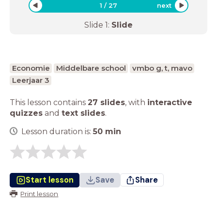
1
/
27
next
Slide
1
:
Slide
Economie
Middelbare school
vmbo g, t, mavo
Leerjaar 3
This lesson contains
27 slides
,
with
interactive
quizzes
and
text slides
.
Lesson duration is:
50
min
Start lesson
Save
Share
Print lesson