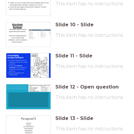
This item has no instructions
Maken van een transportakte (leveringsakte). Deze wordt
ondertekend door de koper, verkoper en notaris.
wordt de akte ingeschreven bij het kadaster. Pas dan
ben je officieel eigenaar
Slide
10
-
Slide
Kosten
koper
- Alle kosten die je
naast
je
hypotheek moet betalen.
This item has no instructions
- Overdrachtsbelasting (2%
van je huiswaarde)
- Makelaar, notaris, adviseurs,
verbouwing etc.
Slide
11
-
Slide
Voorlopig
koopcontract
Als koper en verkoper het eens zijn
ondertekenen ze beiden een voorlopig
koopcontract.
This item has no instructions
Er staan vaak
ontbindende
voorwaarden
in, dat zijn redenen om
zonder kosten van de koop af te
kunnen zien.
Koper kan niet genoeg of geen
hypotheek krijgen.
Slide
12
-
Open question
Gebruik de tabel. Gerda heeft een huis gekocht voor
€ 195.000 k.k. Ze sluit een hypotheek van € 205.000.
De rest van de koopsom en de bijkomende kosten
financiert ze met haar spaargeld. Bereken hoeveel Gerda
betaalt aan bijkomende kosten. Laat je berekening zien.
This item has no instructions
Slide
13
-
Slide
Paragraaf 3
hypotheek
onderpand
This item has no instructions
annuïteitenhypotheek
lineaire hypotheek
spaarhypotheek
hypotheeklasten
maandlasten