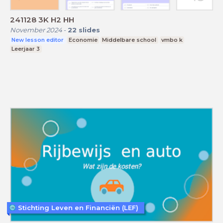
241128 3K H2 HH
November 2024
-
22
slides
New lesson editor
Economie
Middelbare school
vmbo k
Leerjaar 3
Stichting Leven en Financiën (LEF)