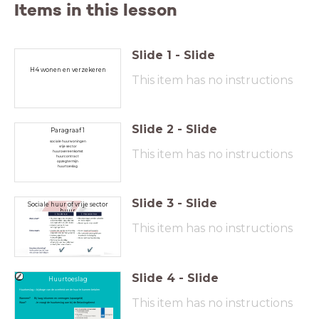
Items in this lesson
Slide
1
-
Slide
H4 wonen en verzekeren
This item has no instructions
Slide
2
-
Slide
Paragraaf 1
sociale huurwoningen
vrije sector
This item has no instructions
huurovereenkomst
huurcontract
opzegtermijn
huurtoeslag
Slide
3
-
Slide
Sociale huur of vrije sector
huur
This item has no instructions
Slide
4
-
Slide
Huurtoeslag
Huurtoeslag = bijdrage van de overheid om de huur te kunnen betalen
This item has no instructions
Wanneer? Bij laag inkomen en vermogen (spaargeld)
Waar? Je vraagt de huurtoeslag aan bij de Belastingdienst