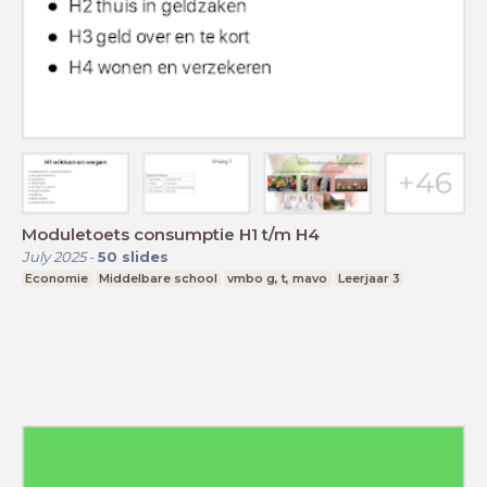
Moduletoets consumptie H1 t/m H4
July 2025
-
50
slides
Economie
Middelbare school
vmbo g, t, mavo
Leerjaar 3