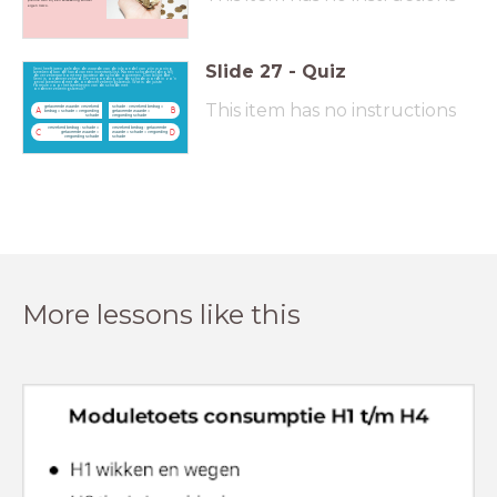
eigen risico.
Slide
27
-
Quiz
Semi heeft jaren geleden de waarde van de inboedel van zijn woning
berekend aan de hand van een inventarislijst. Na een schademelding bij
de verzekeraar komt een taxateur de schade opnemen. Dan blijkt dat
Semi is onderverzekerd. De vergoeding van de schade wordt in zo’n
geval berekend met de onderverzekeringsbreuk. Wat is de juiste
formule voor het berekenen van de schade met
onderverzekeringsbreuk?
This item has no instructions
getaxeerde waarde: verzekerd
schade : verzekerd bedrag ×
A
B
bedrag × schade = vergoeding
getaxeerde waarde =
schade
vergoeding schade
verzekerd bedrag : schade ×
verzekerd bedrag : getaxeerde
C
D
getaxeerde waarde =
waarde × schade = vergoeding
vergoeding schade
schade
More lessons like this