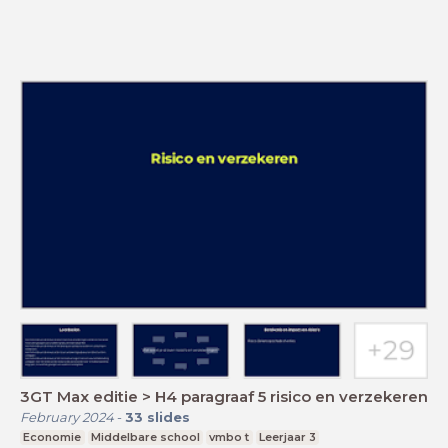
3GT Max editie > H4 paragraaf 5 risico en verzekeren
February 2024
-
33
slides
Economie
Middelbare school
vmbo t
Leerjaar 3