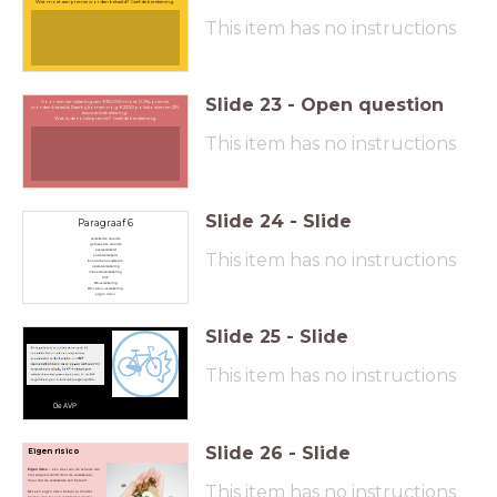
Wat moet aan premie worden betaald? Geef de berekening.
This item has no instructions
Slide
23
-
Open question
Voor een verzekering van € 115.000 moet 0,9‰ premie
worden betaald. Daarbij komen nog € 22,50 poliskosten en 21%
assurantiebelasting.
Wat is de totale premie? Geef de berekening.
This item has no instructions
Slide
24
-
Slide
Paragraaf 6
verzekerde waarde
getaxeerde waarde
oververzekerd
This item has no instructions
onderverzekerd
bonus-malus¬systeem
opstalverzekering
inboedelverzekering
AVP
WA-verzekering
WA-casco¬verzekering
eigen risico
Slide
25
-
Slide
This item has no instructions
De AVP
Slide
26
-
Slide
Eigen risico
Eigen risico
= een deel van de schade dat
niet vergoed wordt door de verzekeraar,
maar dat de verzekerde zelf betaalt.
This item has no instructions
Met een eigen risico betaal je minder
premie dan bij een verzekering zonder