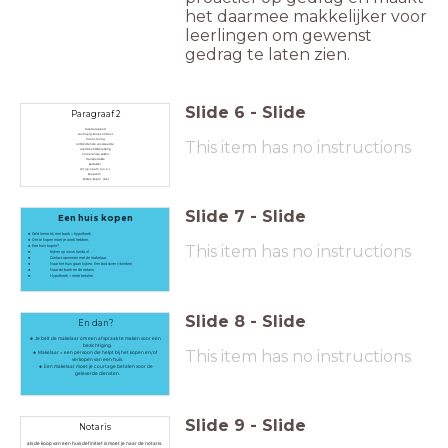
het daarmee makkelijker voor
leerlingen om gewenst
gedrag te laten zien.
Slide
6
-
Slide
Paragraaf 2
taxatierapport
voorlopig koopcontract
financiering
This item has no instructions
ontbindende voorwaarde
overdrachtsbelasting
onroerende zaken
transportakte
kadaster
vrij op naam (v.o.n.)
koopsom
kosten koper (k.k.)
Slide
7
-
Slide
Een huis kopen
Geld lenen bij een bank = hypotheek
Om te kopen moet je werk hebben.
This item has no instructions
Een huis kopen?
Kijken op www.funda.nl.
Contact opnemen met de makelaar.
Naar het huis gaan kijken. Een bod doen (=bieden)
Naar de bank en de notaris.
Hypotheek + rente betalen.
Slide
8
-
Slide
En dan?
Je belt de makelaar om een afspraak te maken voor een
bezichtiging.
This item has no instructions
Makelaar = een persoon die helpt bij het kopen en/of
verkopen van een huis.
Een makelaar moet je courtage betalen voor de
geleverde diensten.
Slide
9
-
Slide
Notaris
als de koop van een huis definitief is moet je naar de notaris.