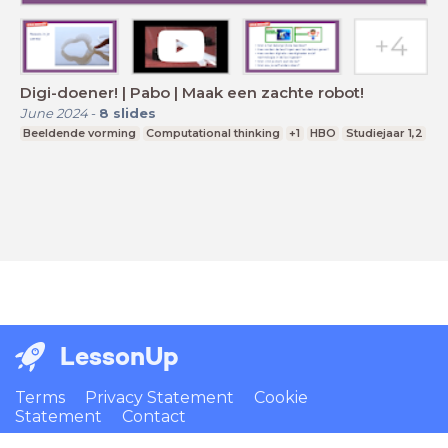
Digi-doener! | Pabo | Maak een zachte robot!
June 2024
-
8
slides
Beeldende vorming
Computational thinking
+1
HBO
Studiejaar 1,2
LessonUp
Terms
Privacy Statement
Cookie
Statement
Contact