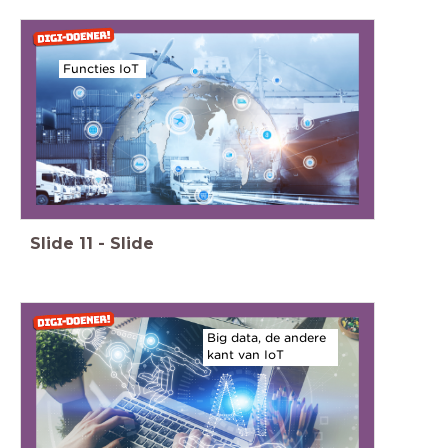
Functies IoT
Slide
11
-
Slide
Big data, de andere
kant van IoT