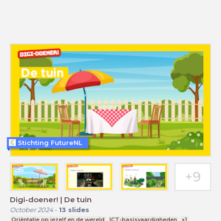
Stichting FutureNL
Digi-doener! | De tuin
October 2024
-
13
slides
Oriëntatie op jezelf en de wereld
ICT-basisvaardigheden
+1