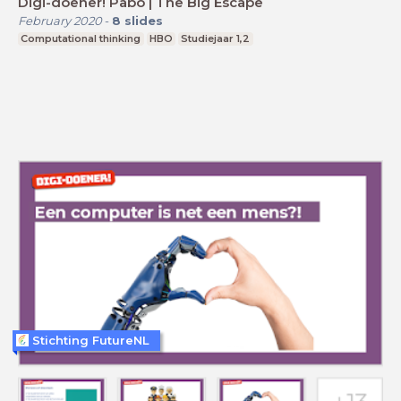
Digi-doener! Pabo | The Big Escape
February 2020
-
8
slides
Computational thinking
HBO
Studiejaar 1,2
Stichting FutureNL