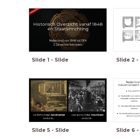
Historisch Overzicht vanaf 1848
en Staatsinrichting
Nederland van 1848 tot 1914
2. De eerste fabrieken
Slide
1
-
Slide
Slide
2
-
Nederlan
industrialiseert 
Pas vanaf 18
Handel blijft voor veel i
belangrijk: weinig vertro
industrie
Geen geschikte grondst
industrie
Op de afbeelding: papie
van kleinschalige
handmatige
... naar grootschalige
machinale
1800 en rond 1
productie...
productie
Slide
5
-
Slide
Slide
6
-