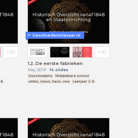
Geschiedenisleraar.nl
1.2. De eerste fabrieken
May 2019
-
14
slides
Geschiedenis
Middelbare school
-6
vmbo, mavo, havo, vwo
Leerjaar 2-6