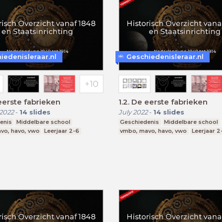
iedenisleraar.nl
Geschiedenisleraar.nl
 eerste fabrieken
1.2. De eerste fabrieken
2022
-
14
slides
July 2022
-
14
slides
enis
Middelbare school
Geschiedenis
Middelbare school
vo, havo, vwo
Leerjaar 2-6
vmbo, mavo, havo, vwo
Leerjaar 2