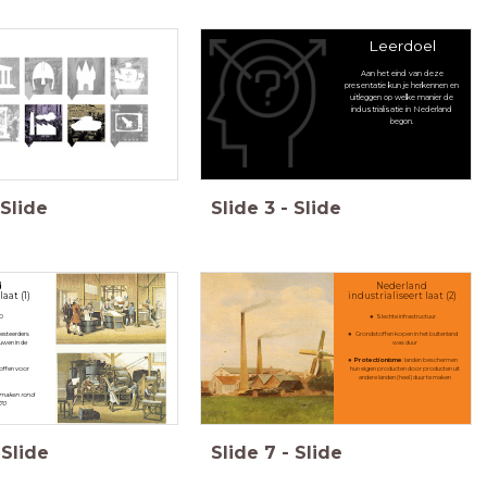
Leerdoel
Aan het eind van deze
presentatie kun je herkennen en
uitleggen op welke manier de
industrialisatie in Nederland
begon.
Slide
Slide
3
-
Slide
d
Nederland
laat (1)
industrialiseert laat (2)
70
Slechte infrastructuur
nvesteerders
Grondstoffen kopen in het buitenland
uwen in de
was duur
Protectionisme
: landen beschermen
offen voor
hun eigen producten door producten uit
andere landen (heel) duur te maken
r maken rond
870
Slide
Slide
7
-
Slide