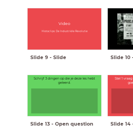
Video
Histoclips: De Industriële Revolutie
Slide
9
-
Slide
Slide
10
Schrijf 3 dingen op die je deze les hebt
Stel 1 vraag
geleerd.
go
Slide
13
-
Open question
Slide
14