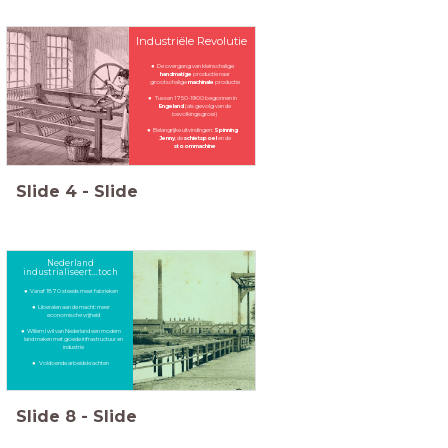
Industriële Revolutie
De overgang van kleinschalige
handmatige
productie naar
grootschalige
machinale
productie
Tussen 1750-1900 begonnen in
Engeland
(als gevolg van de
bevolkingsgroei)
Belangrijke uitvindingen:
Spinning
Jenny
, de
schietspoel
en de
stoommachine
Slide
4
-
Slide
Nederland
industrialiseert...toch
Vanaf 1870 steeds meer fabrieken
Liberalen aan de macht: meer
economische vrijheid
Willem I wil van Nederland een modern
land maken met goede infrastructuur en
industrie
Voldoende arbeidskrachten
Slide
8
-
Slide