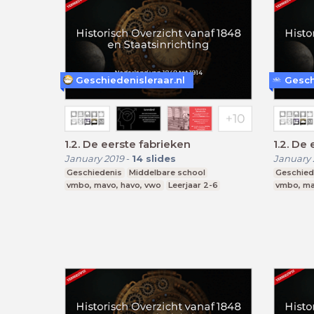
Geschiedenisleraar.nl
Gesch
1.2. De eerste fabrieken
1.2. De
January 2019
-
14
slides
January 
Geschiedenis
Middelbare school
Geschied
vmbo, mavo, havo, vwo
Leerjaar 2-6
vmbo, ma