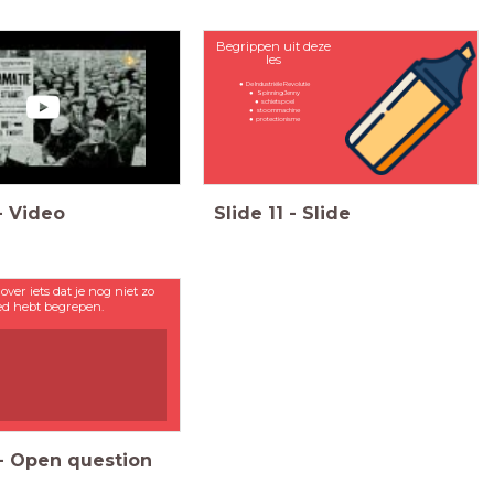
Begrippen uit deze
les
De Industriële Revolutie
Spinning Jenny
schietspoel
stoommachine
protectionisme
-
Video
Slide
11
-
Slide
 over iets dat je nog niet zo
ed hebt begrepen.
-
Open question