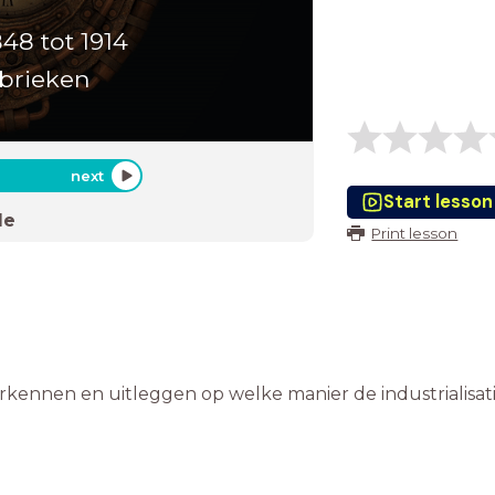
48 tot 1914
abrieken
next
Start lesson
de
Print lesson
rkennen en uitleggen op welke manier de industrialisat