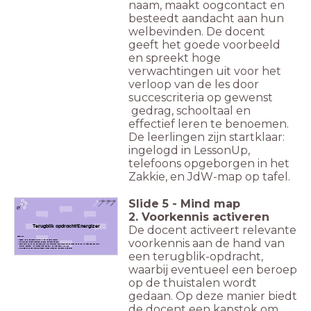
naam, maakt oogcontact en
besteedt aandacht aan hun
welbevinden. De docent
geeft het goede voorbeeld
en spreekt hoge
verwachtingen uit voor het
verloop van de les door
succescriteria op gewenst
gedrag, schooltaal en
effectief leren te benoemen.
De leerlingen zijn startklaar:
ingelogd in LessonUp,
telefoons opgeborgen in het
Zakkie, en JdW-map op tafel.
Slide
5
-
Mind map
2. Voorkennis activeren
Terugblik opdracht/Energizer
De docent activeert relevante
Checklist:
voorkennis aan de hand van
Bepaal welke voorkennis relevant is voor de nieuwe lesstof.
Ontwerp een terugblik-opdracht die deze voorkennis activeert.
Soms helpt het om de leerlingen even in de kunststand (gerelateerd aan de inhoud van de les) te krijgen door een korte
starter/ energizer. Kort grappig filpje/ een poll/ of fysiek post-it wall etc.
Overweeg of en hoe thuistalen ingezet kunnen worden om voorkennis te activeren.
een terugblik-opdracht,
waarbij eventueel een beroep
op de thuistalen wordt
gedaan. Op deze manier biedt
de docent een kapstok om