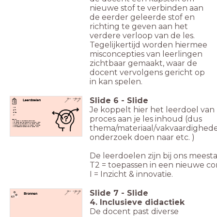
nieuwe stof te verbinden aan
de eerder geleerde stof en
richting te geven aan het
verdere verloop van de les.
Tegelijkertijd worden hiermee
misconcepties van leerlingen
zichtbaar gemaakt, waar de
docent vervolgens gericht op
in kan spelen.
Slide
6
-
Slide
Leerdoelen
Je koppelt hier het leerdoel van 
R
T1
T2
I
proces aan je les inhoud (dus
Checklist:
Het leerdoel is in leerlingentaal geformuleerd.
Het leerdoel geeft een omschrijving van de context (inhoud).
Er wordt een werkwoord gebruikt in het leerdoel (gedrag).
thema/materiaal/vakvaardighed
De condities worden weergeven in het leerdoel (voorwaarden).
Er zijn succescriteria gekoppeld aan het leerdoel (norm).
onderzoek doen naar etc. )
De leerdoelen zijn bij ons meestal
T2 = toepassen in een nieuwe co
I = Inzicht & innovatie.
Slide
7
-
Slide
Bronnen
4. Inclusieve didactiek
De docent past diverse