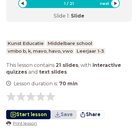
1
/
21
next
Slide
1
:
Slide
Kunst Educatie
Middelbare school
vmbo b, k, mavo, havo, vwo
Leerjaar 1-3
This lesson contains
21 slides
,
with
interactive
quizzes
and
text slides
.
Lesson duration is:
70
min
Start lesson
Save
Share
Print lesson