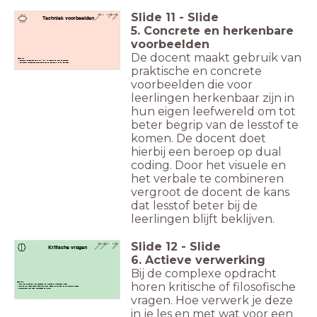
Slide
11
-
Slide
Techniek voorbeelden
5. Concrete en herkenbare
voorbeelden
De docent maakt gebruik van
Checklist:
Concrete voorbeelden die er niet 1 op 1 te kopiëren zijn vanuit de opdracht.
Herkenbare voorbeelden gerelateerd aan de leefwereld van de leerlingen
praktische en concrete
voorbeelden die voor
leerlingen herkenbaar zijn in
hun eigen leefwereld om tot
beter begrip van de lesstof te
komen. De docent doet
hierbij een beroep op dual
coding. Door het visuele en
het verbale te combineren
vergroot de docent de kans
dat lesstof beter bij de
leerlingen blijft beklijven.
Slide
12
-
Slide
Kritische vragen
6. Actieve verwerking
Bij de complexe opdracht
horen kritische of filosofische
Checklist:
Zorg voor afwisseling in het aanbieden van kritsische of filosofische vragen.
Zorg dat de vragen duidelijk aansluiten bij het lesdoel en de fase van het creatieve proces.
Differentiëren waar nodig: heterogeen en flexibel.
vragen. Hoe verwerk je deze
in je les en met wat voor een