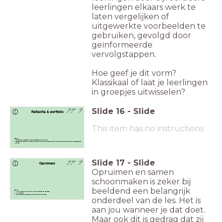
leerlingen elkaars werk te
laten vergelijken of
uitgewerkte voorbeelden te
gebruiken, gevolgd door
geïnformeerde
vervolgstappen.
Hoe geef je dit vorm?
Klassikaal of laat je leerlingen
in groepjes uitwisselen?
Slide
16
-
Slide
Reflectie & portfolio
This item has no instructions
Checklist:
Reflecteren op leerdoelen van het creatiefproces en of van de les
Hoe geef je de reflectie vorm? Direct in Simulise of verzamel je het eerst schriftelijk en zetten ze het aan het einde van de lessenreeks op
Simulise?
Slide
17
-
Slide
Opruimen
Opruimen en samen
schoonmaken is zeker bij
beeldend een belangrijk
Checklist:
Wat is er nodig om het lokaal op te laten ruimten door de leerlingen?
Wat verwacht je?
En hoe moeten de leerlingen startklaar zitten voor de afsluiting?
onderdeel van de les. Het is
aan jou wanneer je dat doet.
Maar ook dit is gedrag dat zij