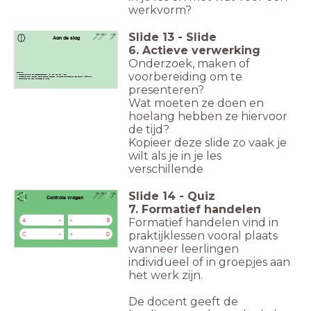
werkvorm?
Slide
13
-
Slide
Aan de slag
6. Actieve verwerking
Onderzoek, maken of
voorbereiding om te
Checklist:
Expliciete instructie voor toepassingsopdracht: wat, hoe, hoe lang, klaar?
Bij technieken eerst voordoen, daarna begeleidt inoefenen, vervolgens zelfstanding en weer samen (ik-wij-jij/jullie-wij)
Differentiëren waar nodig: heterogeen en flexibel.
presenteren?
Wat moeten ze doen en
hoelang hebben ze hiervoor
de tijd?
Kopieer deze slide zo vaak je
wilt als je in je les
verschillende
Slide
14
-
Quiz
Controle vragen
7. Formatief handelen
Formatief handelen vind in
A
B
a.
b.
praktijklessen vooral plaats
C
D
c.
d.
wanneer leerlingen
individueel of in groepjes aan
het werk zijn.
De docent geeft de