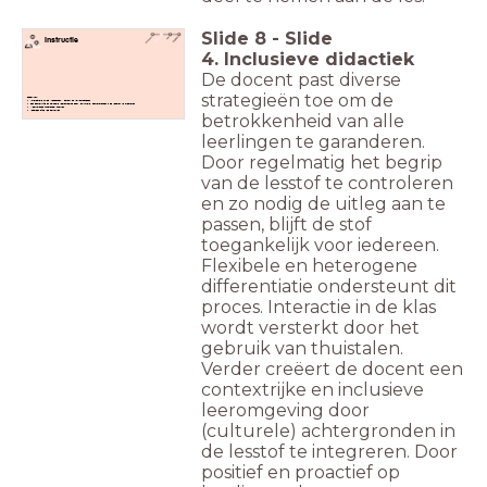
Slide
8
-
Slide
Instructie
4. Inclusieve didactiek
De docent past diverse
strategieën toe om de
Checklist:
Interactieve uitleg (responsief): gericht op vakvaardigheden
Een contextrijke en inclusieve leeromgeving door (culturele) achtergronden in de lesstof te integreren.
Meertaligheid functioneel inzetten.
Iedereen bij de les betrekken.
betrokkenheid van alle
leerlingen te garanderen.
Door regelmatig het begrip
van de lesstof te controleren
en zo nodig de uitleg aan te
passen, blijft de stof
toegankelijk voor iedereen.
Flexibele en heterogene
differentiatie ondersteunt dit
proces. Interactie in de klas
wordt versterkt door het
gebruik van thuistalen.
Verder creëert de docent een
contextrijke en inclusieve
leeromgeving door
(culturele) achtergronden in
de lesstof te integreren. Door
positief en proactief op