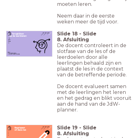
moeten leren.
Neem daar in de eerste
weken meer de tijd voor.
Slide
18
-
Slide
Terugkijken
op de leerdoelen
8. Afsluiting
R
T1
T2
I
De docent controleert in de
slotfase van de les of de
Checklist:
Zijn de leerdoelen behaald?
Les in context plaatsen van de periode
leerdoelen door alle
leerlingen behaald zijn en
plaatst de les in de context
van de betreffende periode.
De docent evalueert samen
met de leerlingen het leren
en het gedrag en blikt vooruit
aan de hand van de JdW-
planner.
Slide
19
-
Slide
Begrippen
uit deze les
8. Afsluiting
...
...