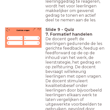
leerlinggedrag te reageren,
wordt het voor leerlingen
makkelijker om gewenst
gedrag te tonen en actief
deel te nemen aan de les.
Slide
9
-
Quiz
Controle vragen
7. Formatief handelen
De docent geeft de
A
B
a.
b.
leerlingen gedurende de les
C
D
c.
d.
gerichte feedback, feedup en
feedforward op de op de
inhoud van het werk, de
leerstrategie, het gedrag en
op zelfsturing. De docent
bevraagt willekeurig
leerlingen met open vragen.
De docent stimuleert
kwaliteitsbesef onder
leerlingen door bijvoorbeeld
leerlingen elkaars werk te
laten vergelijken of
uitgewerkte voorbeelden te
gebruiken, gevolgd door