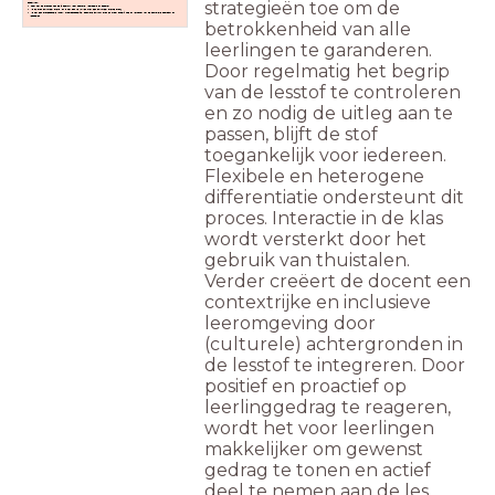
strategieën toe om de
Checklist:
Laat hier de bronnen zien die je gebruikt voor inspiratie/ voorbeeld of gesprek
Is de bron cultureel divers, of is het aan te vullen met een cultureel diverse bron?
Is het een professionele kunst/ maatschappelijke/ populaire cultuur bron en maak duidelijk hoe dit verhoudt tot de complexe opdracht of
lesdoelen
betrokkenheid van alle
leerlingen te garanderen.
Door regelmatig het begrip
van de lesstof te controleren
en zo nodig de uitleg aan te
passen, blijft de stof
toegankelijk voor iedereen.
Flexibele en heterogene
differentiatie ondersteunt dit
proces. Interactie in de klas
wordt versterkt door het
gebruik van thuistalen.
Verder creëert de docent een
contextrijke en inclusieve
leeromgeving door
(culturele) achtergronden in
de lesstof te integreren. Door
positief en proactief op
leerlinggedrag te reageren,
wordt het voor leerlingen
makkelijker om gewenst
gedrag te tonen en actief
deel te nemen aan de les.