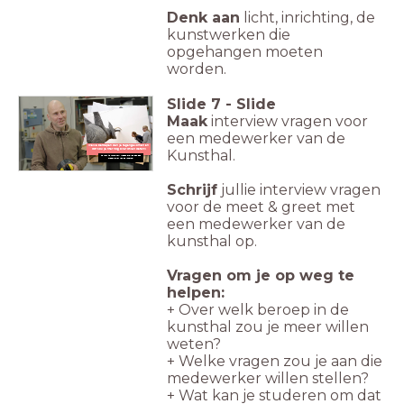
Denk aan
licht, inrichting, de
kunstwerken die
opgehangen moeten
worden.
Slide
7
-
Slide
Maak
interview vragen voor
een medewerker van de
Welke beroepen ben je tegengekomen en
Kunsthal.
wat zou je hier nog over willen weten?
Je kunt je interview vragen stellen aan een
medewerker van de Kunsthal.
Schrijf
jullie interview vragen
voor de meet & greet met
een medewerker van de
kunsthal op.
Vragen om je op weg te
helpen:
+ Over welk beroep in de
kunsthal zou je meer willen
weten?
+ Welke vragen zou je aan die
medewerker willen stellen?
+ Wat kan je studeren om dat