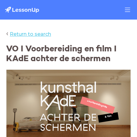
‹
Return to search
VO I Voorbereiding en film I
KAdE achter de schermen
voorbereidingsles
& film