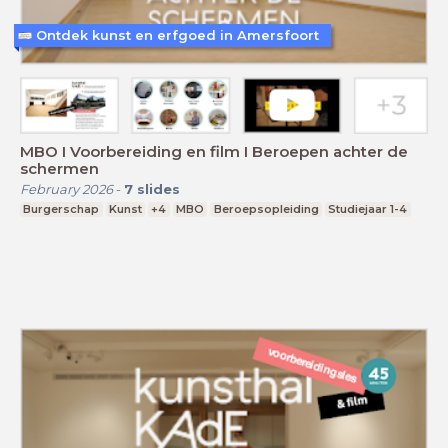
Ontdek kunst en erfgoed in Amersfoort
MBO I Voorbereiding en film I Beroepen achter de
schermen
February 2026
-
7
slides
Burgerschap
Kunst
+4
MBO
Beroepsopleiding
Studiejaar 1-4