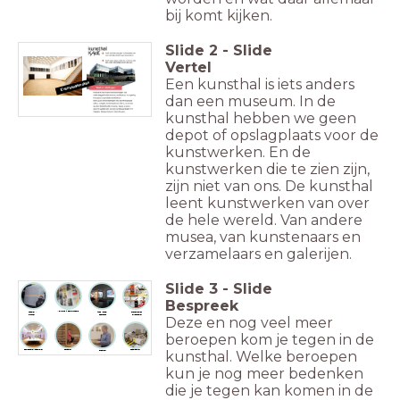
bij komt kijken.
Slide
2
-
Slide
Vertel
Een kunsthal is iets anders
Even kennismaken
dan een museum. In de
kunsthal hebben we geen
depot of opslagplaats voor de
kunstwerken. En de
kunstwerken die te zien zijn,
zijn niet van ons. De kunsthal
leent kunstwerken van over
de hele wereld. Van andere
musea, van kunstenaars en
verzamelaars en galerijen.
Slide
3
-
Slide
Bespreek
Marketing & communicatie
Logistiek /
Audio Visueel
Evenementen
Planner
Technicus
Organisator
Deze en nog veel meer
beroepen kom je tegen in de
kunsthal. Welke beroepen
Tentoonstellingsmaker
Educator
Decorbouwer
Directeur
kun je nog meer bedenken
die je tegen kan komen in de