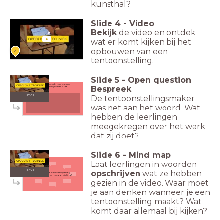
kunsthal?
Slide
4
-
Video
Bekijk
de video en ontdek
wat er komt kijken bij het
opbouwen van een
2
tentoonstelling.
Slide
5
-
Open question
Wat heb je ontdekt over wat een
Bespreek
tentoonstellingsmaker doet?
03:20
De tentoonstellingsmaker
was net aan het woord. Wat
hebben de leerlingen
meegekregen over het werk
dat zij doet?
Slide
6
-
Mind map
Laat leerlingen in woorden
09:50
opschrijven
wat ze hebben
En wat komt er allemaal kijken bij
het maken van een tentoonstelling?
gezien in de video. Waar moet
je aan denken wanneer je een
tentoonstelling maakt? Wat
komt daar allemaal bij kijken?