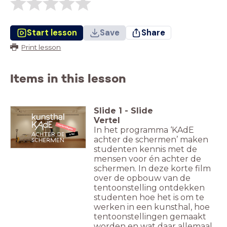
Start lesson
Save
Share
Print lesson
Items in this lesson
Slide
1
-
Slide
Vertel
voorbereidingsles
In het programma ‘KAdE
& film
achter de schermen’ maken
studenten kennis met de
mensen voor én achter de
schermen. In deze korte film
over de opbouw van de
tentoonstelling ontdekken
studenten hoe het is om te
werken in een kunsthal, hoe
tentoonstellingen gemaakt
worden en wat daar allemaal