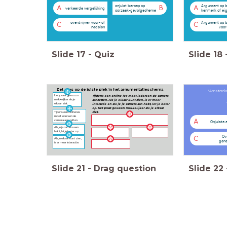
onjuist beroep op
Argument op b
A
B
A
verkeerde vergelijking
oorzaak-gevolgschema
kenmerk of ei
overdrijven voor- of
Argument op b
C
C
nadelen
voor
Slide
17
-
Quiz
Slide
18
Zet alles op de juiste plek in het argumentatieschema.
"Amsterdam:
Het praat gewoon
Tijdens een online les moet iedereen de camera
makkelijker als je
aanzetten. Als je elkaar kunt zien, is er meer
elkaar ziet.
interactie en als je je camera aan hebt, let je beter
op. Het praat gewoon makkelijker als je elkaar
Tijdens een online les
ziet.
moet iedereen de
camera aanzetten.
A
Onjuiste a
Als je je camera aan
hebt, let je beter op.
Ov
C
Als je elkaar kunt zien,
gene
is er meer interactie.
Slide
21
-
Drag question
Slide
22