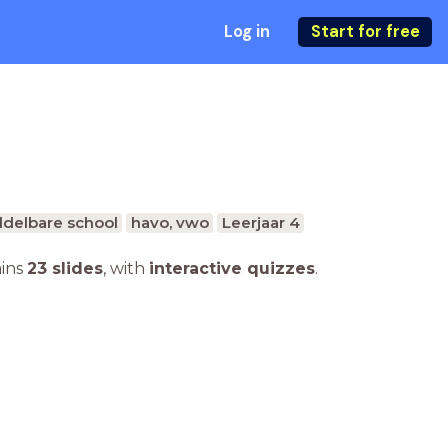
Log in
Start for free
delbare school
havo, vwo
Leerjaar 4
ains
23 slides
,
with
interactive quizzes
.