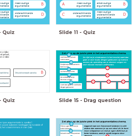
lvoudige
meervoudige
meervoudige
enkelvoudige
B
A
B
mentatie
argumentatie
argumentatie
argumentatie
voudige
meervoudige
onderschikkende
onderschikkende
D
C
D
hikkende
onderschikkende
argumentatie
argumentatie
mentatie
argumentatie
-
Quiz
Slide
11
-
Quiz
en e-bike
Zet alles op de juiste plek in het argumentatieschema.
val gehad,
een e-bike
veel nieuwe mensen
De tijd na je eindexamen is het mooist, want dan
ontmoeten.
gaan er veel leuke dingen gebeuren: op kamers
wonen, de opleiding van je dromen volgen en
De tijd na je eindexamen is
veel nieuwe mensen ontmoeten.
het mooist,
op kamers wonen,
B
rgelijking
Onjuist oorzaak-gevolg
de opleiding van je
dromen volgen
voorbeeld
want dan gaan er veel leuke
dingen gebeuren:
-
Quiz
Slide
15
-
Drag question
Zet alles op de juiste plek in het argumentatieschema.
ke type argumentatie is sprake?
et woord epibreren neerleggen bij Scrabble of
Met je ogen dicht kun je
Liggend naar een liveconcert luisteren is echt
; het staat immers in Van Dale.
beter luisteren.
anders dan wanneer je op een stoel zit. Je bent
meer ontspannen en met je ogen dicht kun je
Je bent meer ontspannen.
beter luisteren, want je wordt nergens door
afgeleid.