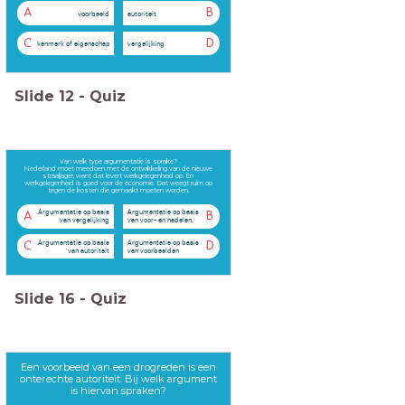
A
B
voorbeeld
autoriteit
C
D
kenmerk of eigenschap
vergelijking
Slide
12
-
Quiz
Van welk type argumentatie is sprake?
Nederland moet meedoen met de ontwikkeling van de nieuwe
straaljager, want dat levert werkgelegenheid op. En
werkgelegenheid is goed voor de economie. Dat weegt ruim op
tegen de kosten die gemaakt moeten worden.
Argumentatie op basis
Argumentatie op basis
A
B
van vergelijking
van voor- en nadelen.
Argumentatie op basis
Argumentatie op basis
C
D
van autoriteit
van voorbeelden
Slide
16
-
Quiz
Een voorbeeld van een drogreden is een
onterechte autoriteit. Bij welk argument
is hiervan spraken?