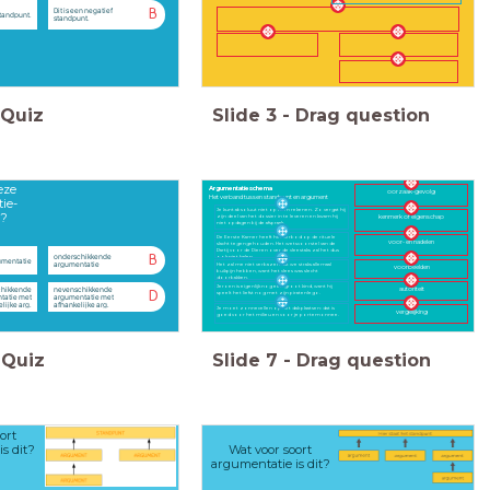
Dit is een negatief
B
 standpunt.
standpunt.
Quiz
Slide
3
-
Drag question
eze
Argumentatieschema
oorzaak-gevolg
Het verband tussen standpunt en argument
ie-
Je kunt absoluut niet op hem rekenen. Zo vergat hij
r?
zijn deel van het dossier in te leveren en kwam hij
kenmerk of eigenschap
niet opdagen bij de afspraak.
De Eerste Kamer heeft het verbod op de rituele
voor- en nadelen
slacht tegengehouden. Het wetsvoorstel van de
Partij voor de Dieren over de vleestaks zal het dus
onderschikkende
B
ook niet halen.
umentatie
argumentatie
Het zal me niet verbazen dat we straks allemaal
voorbeelden
buikpijn hebben, want het vlees was slecht
doorbakken.
Jeroen is eigenlijk nog een groot kind, want hij
hikkende
nevenschikkende
autoriteit
speelt het liefst nog met zijn piratenlego.
D
tatie met
argumentatie met
lijke arg.
afhankelijke arg.
Je moet zonnecellen op het dak plaatsen: dat is
vergelijking
goed voor het milieu en voor je portemonnee.
Quiz
Slide
7
-
Drag question
ort
s dit?
Wat voor soort
argumentatie is dit?