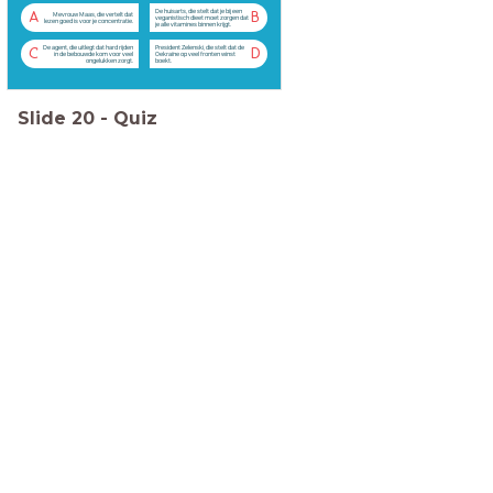
De huisarts, die stelt dat je bij een
A
B
Mevrouw Maas, die vertelt dat
veganistisch dieet moet zorgen dat
lezen goed is voor je concentratie.
je alle vitamines binnen krijgt.
De agent, die uitlegt dat hard rijden
President Zelenski, die stelt dat de
C
D
in de bebouwde kom voor veel
Oekraïne op veel fronten winst
ongelukken zorgt.
boekt.
Slide
20
-
Quiz