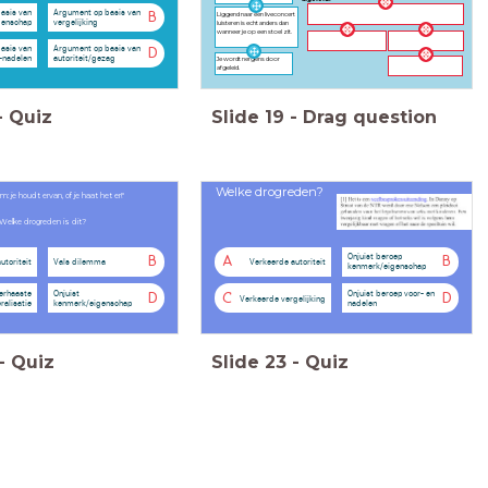
asis van
Argument op basis van
Liggend naar een liveconcert
B
genschap
vergelijking
luisteren is echt anders dan
wanneer je op een stoel zit.
asis van
Argument op basis van
D
-nadelen
autoriteit/gezag
Je wordt nergens door
afgeleid.
-
Quiz
Slide
19
-
Drag question
Welke drogreden?
 je houdt ervan, of je haat het er!"
Welke drogreden is dit?
Onjuist beroep
B
A
B
utoriteit
Vals dilemma
Verkeerde autoriteit
kenmerk/eigenschap
erhaaste
Onjuist
Onjuist beroep voor- en
D
C
D
Verkeerde vergelijking
ralisatie
kenmerk/eigenschap
nadelen
-
Quiz
Slide
23
-
Quiz