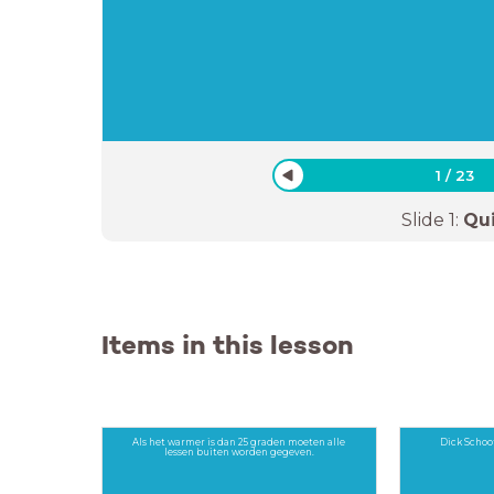
1
/
23
Slide
1
:
Qu
Items in this lesson
Als het warmer is dan 25 graden moeten alle
Dick Schoo
lessen buiten worden gegeven.