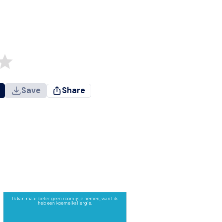
Save
Share
Ik kan maar beter geen roomijsje nemen, want ik
heb een koemelkallergie.