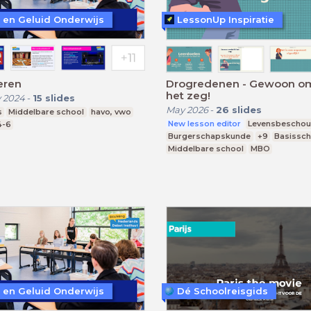
 en Geluid Onderwijs
LessonUp Inspiratie
eren
Drogredenen - Gewoon om
het zeg!
 2024
-
15
slides
May 2026
-
26
slides
s
Middelbare school
havo, vwo
New lesson editor
Levensbeschou
4-6
Burgerschapskunde
+9
Basissch
Middelbare school
MBO
 en Geluid Onderwijs
Dé Schoolreisgids