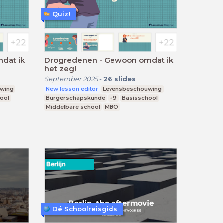
Quiz!
dat ik
Drogredenen - Gewoon omdat ik
het zeg!
September 2025
-
26
slides
wing
New lesson editor
Levensbeschouwing
ool
Burgerschapskunde
+9
Basisschool
Middelbare school
MBO
Dé Schoolreisgids