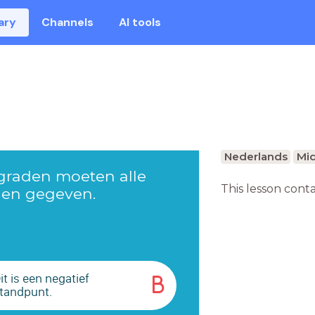
ary
Channels
AI tools
Nederlands
Mid
 graden moeten alle
This lesson cont
den gegeven.
it is een negatief
B
tandpunt.