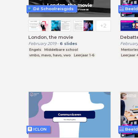
Dé Schoolreisgids
Beeld
London, the movie
Debatt
February 2019
-
6
slides
February
Engels
Middelbare school
Mentorle
vmbo, mavo, havo, vwo
Leerjaar 1-6
Leerjaar 
ICLON
Beeld