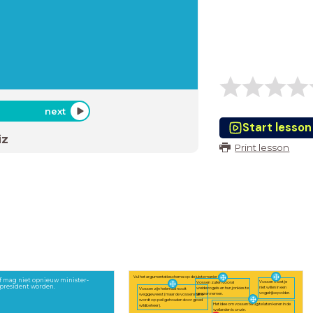
next
Start lesson
iz
Print lesson
Vul het argumentatieschema op de juiste manier in.
f mag niet opnieuw minister-
Vossen moet je
Vossen zullen vooral
president worden.
niet willen in een
weidevogels en hun jonkies te
Vossen zijn helemaal nooit
vogelrijke polder.
grazen nemen.
weggeweest (maar de vossenstand
wordt op peil gehouden door goed
Het idee om vossen terug te laten keren in de
wildbeheer).
weilanden is onzin.