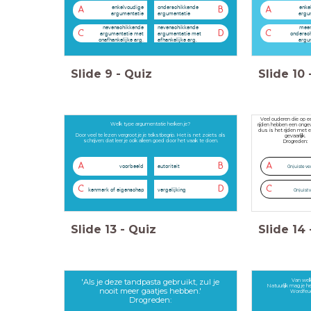
enkelvoudige
onderschikkende
enke
A
B
A
argumentatie
argumentatie
argu
nevenschikkende
nevenschikkende
meer
C
D
C
argumentatie met
argumentatie met
ondersc
onafhankelijke arg.
afhankelijke arg.
argu
Slide
9
-
Quiz
Slide
10
Veel ouderen die op e
Welk type argumentatie herken je?
rijden hebben een onge
dus is het rijden met 
Door veel te lezen vergroot je je tekstbegrip. Het is net zoiets als
gevaarlijk.
schrijven: dat leer je ook alleen goed door het vaak te doen.
Drogreden:
A
A
B
voorbeeld
autoriteit
Onjuiste ve
C
C
D
kenmerk of eigenschap
vergelijking
Onjuist 
Slide
13
-
Quiz
Slide
14
'Als je deze tandpasta gebruikt, zul je
Van wel
Natuurlijk mag je h
nooit meer gaatjes hebben.'
Wordfeud
Drogreden: