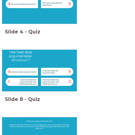
Dit is een waarderend
A
B
Dit is een feitelijk argument.
argument.
Slide
4
-
Quiz
Hoe heet deze
argumentatie-
structuur?
onderschikkende
A
B
enkelvoudige argumentatie
argumentatie
nevenschikkende
nevenschikkende
C
D
argumentatie met
argumentatie met
onafhankelijke arg.
afhankelijke arg.
Slide
8
-
Quiz
Welk type argumentatie herken je?
Ik geloof niet dat de Oekraïne en zijn bondgenoten de oorlog tegen Rusland kan
winnen. Heb je dat commentaar van die Amerikaanse generaal in Nieuwsuur niet
gehoord?