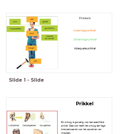
Prikkels
Inwendige prikkel
Uitwendige prikkel
Adequate prikkel
Slide
1
-
Slide
Prikkel
Elk zintuig is gevoelig voor een specifieke
prikkel. Daarvoor heeft het zintuig een lage
drempelwaarde voor het opwekken van
impulsen.