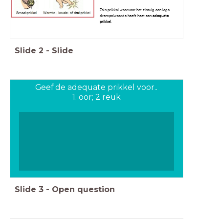
Zo'n prikkel waarvoor het zintuig een lage
drempelwaarde heeft heet een
adequate
prikkel
.
Slide
2
-
Slide
Geef de adequate prikkel voor..
1. oor; 2 reuk
Slide
3
-
Open question