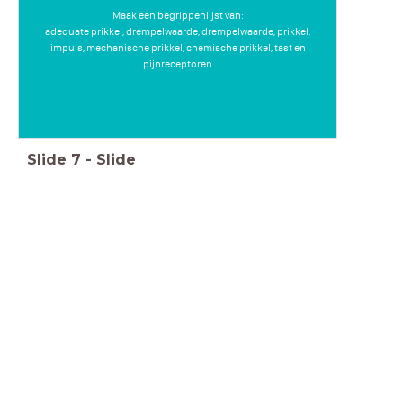
Maak een begrippenlijst van:
adequate prikkel, drempelwaarde, drempelwaarde, prikkel,
impuls, mechanische prikkel, chemische prikkel, tast en
pijnreceptoren
Slide
7
-
Slide