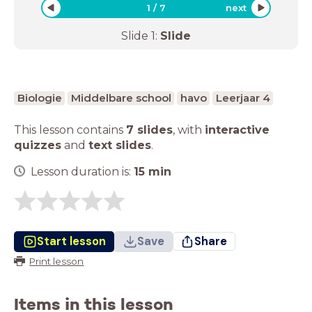
1
/
7
next
Slide
1
:
Slide
Biologie
Middelbare school
havo
Leerjaar 4
This lesson contains
7 slides
,
with
interactive
quizzes
and
text slides
.
Lesson duration is:
15
min
Start lesson
Save
Share
Print lesson
Items in this lesson