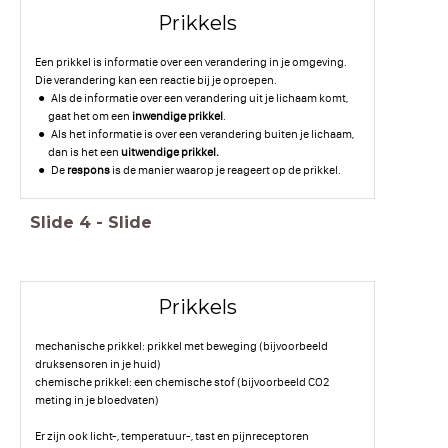
Prikkels
Een prikkel is informatie over een verandering in je omgeving.
Die verandering kan een reactie bij je oproepen.
Als de informatie over een verandering uit je lichaam komt,
gaat het om een
inwendige prikkel
.
Als het informatie is over een verandering buiten je lichaam,
dan is het een
uitwendige prikkel.
De
respons
is de manier waarop je reageert op de prikkel.
Slide
4
-
Slide
Prikkels
mechanische prikkel: prikkel met beweging (bijvoorbeeld
druksensoren in je huid)
chemische prikkel: een chemische stof (bijvoorbeeld CO2
meting in je bloedvaten)
Er zijn ook licht-, temperatuur-, tast en pijnreceptoren