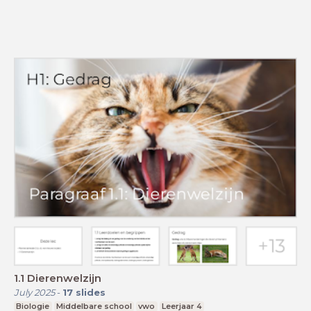
1.1 Dierenwelzijn
July 2025
-
17
slides
Biologie
Middelbare school
vwo
Leerjaar 4