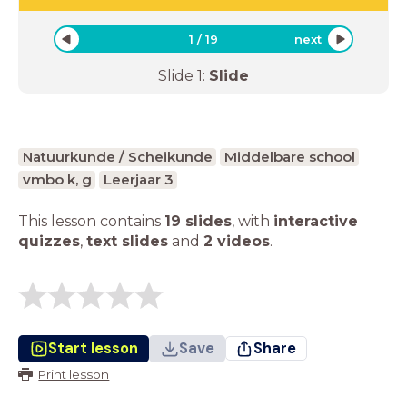
1
/
19
next
Slide
1
:
Slide
Natuurkunde / Scheikunde
Middelbare school
vmbo k, g
Leerjaar 3
This lesson contains
19 slides
,
with
interactive
quizzes
,
text slides
and
2 videos
.
Start lesson
Save
Share
Print lesson