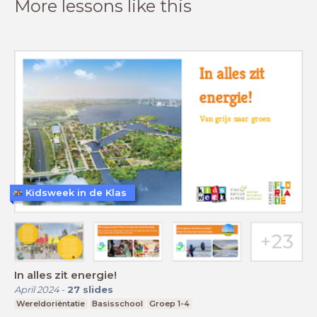
More lessons like this
Kidsweek in de Klas
In alles zit energie!
April 2024
-
27
slides
Wereldoriëntatie
Basisschool
Groep 1-4