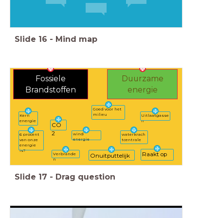
Slide
16
-
Mind map
Fossiele
Duurzame
Brandstoffen
energie
Goed voor het
milieu
Uitlaatgasse
Kern
n
energie
CO
2
wind
waterkrach
6 procent
energie
tcentrale
van onze
energie
is?
Raakt op
Verbrande
Onuitputtelijk
n
Slide
17
-
Drag question