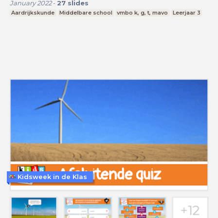
January 2022
-
27
slides
Aardrijkskunde
Middelbare school
vmbo k, g, t, mavo
Leerjaar 3
Kidsweek in de Klas