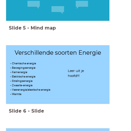
Slide
5
-
Mind map
Verschillende soorten Energie
- Chemische energie
- Bewegingsenergie
Leer uit je
- Kernenergie
hoofd!!!
- Elektrische energie
- Stralingsenergie
- Zwaarte-energie
- Veerenergie/elastische energie
- Warmte
Slide
6
-
Slide