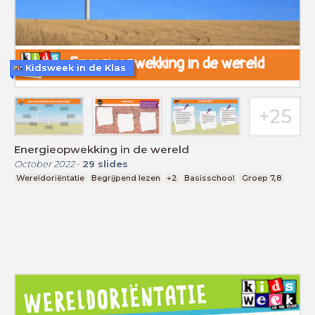
Kidsweek in de Klas
Energieopwekking in de wereld
October 2022
-
29
slides
Wereldoriëntatie
Begrijpend lezen
+2
Basisschool
Groep 7,8