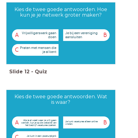
Kies de twee goede antwoorden. Hoe
kun je je netwerk groter maken?
Vrijwilligerswerk gaan
Je bij een vereniging
A
B
doen
aansluiten
Praten met mensen die
C
je al kent
Slide
12
-
Quiz
Kies de twee goede antwoorden. Wat
is waar?
Als je al weet waar je wilt gaan
A
B
Je kunt vacatures alleen online
werken, kun je op de website van
vinden.
het bedrijf vacatures zoeken.
C
Je kunt in een vacaturebank