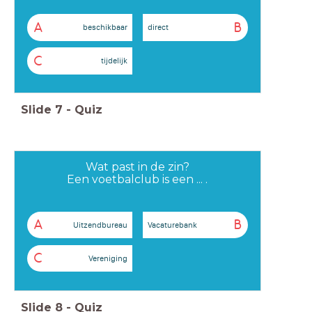
A
B
beschikbaar
direct
C
tijdelijk
Slide
7
-
Quiz
Wat past in de zin?
Een voetbalclub is een ... .
A
B
Uitzendbureau
Vacaturebank
C
Vereniging
Slide
8
-
Quiz