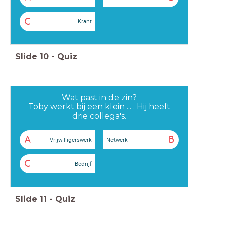
C
Krant
Slide
10
-
Quiz
Wat past in de zin?
Toby werkt bij een klein ... . Hij heeft
drie collega's.
A
B
Vrijwilligerswerk
Netwerk
C
Bedrijf
Slide
11
-
Quiz