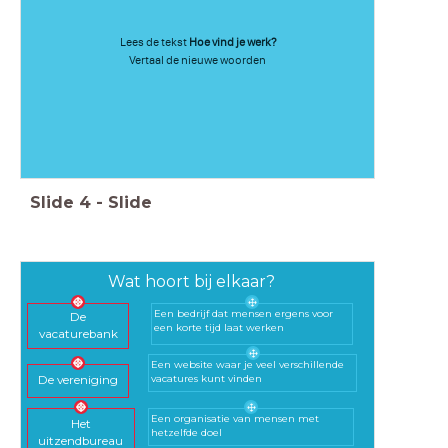
Lees de tekst
Hoe vind je werk?
Vertaal de nieuwe woorden
Slide
4
-
Slide
Wat hoort bij elkaar?
Een bedrijf dat mensen ergens voor
De
een korte tijd laat werken
vacaturebank
Een website waar je veel verschillende
vacatures kunt vinden
De vereniging
Een organisatie van mensen met
Het
hetzelfde doel
uitzendbureau