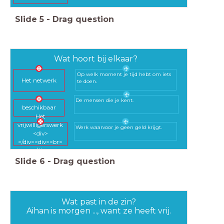
Slide
5
-
Drag question
Wat hoort bij elkaar?
Op welk moment je tijd hebt om iets
Het netwerk
te doen.
De mensen die je kent.
beschikbaar
Het
vrijwilligerswerk
Werk waarvoor je geen geld krijgt.
<div>
</div><div><br>
</div>
Slide
6
-
Drag question
Wat past in de zin?
Aihan is morgen ..., want ze heeft vrij.