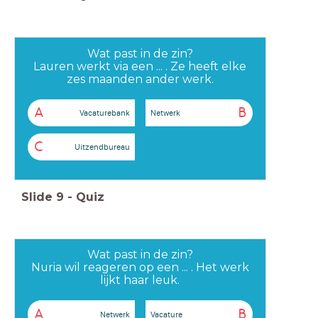
Wat past in de zin?
Lauren werkt via een ... . Ze heeft elke
zes maanden ander werk.
A
B
Vacaturebank
Netwerk
C
Uitzendbureau
Slide
9
-
Quiz
Wat past in de zin?
Nuria wil reageren op een ... . Het werk
lijkt haar leuk.
A
B
Netwerk
Vacature