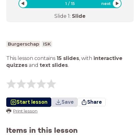
1
/
15
next
Slide
1
:
Slide
Burgerschap
ISK
This lesson contains
15 slides
,
with
interactive
quizzes
and
text slides
.
Start lesson
Save
Share
Print lesson
Items in this lesson