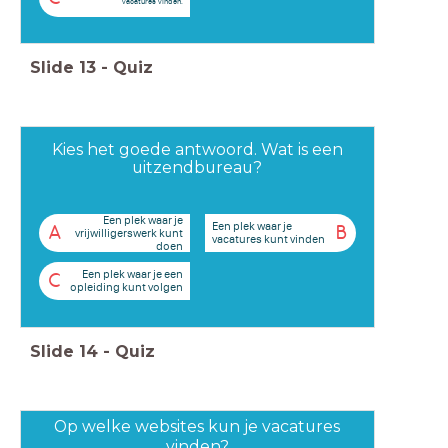
vacatures vinden.
Slide
13
-
Quiz
Kies het goede antwoord. Wat is een
uitzendbureau?
Een plek waar je
Een plek waar je
A
B
vrijwilligerswerk kunt
vacatures kunt vinden
doen
Een plek waar je een
C
opleiding kunt volgen
Slide
14
-
Quiz
Op welke websites kun je vacatures
vinden?