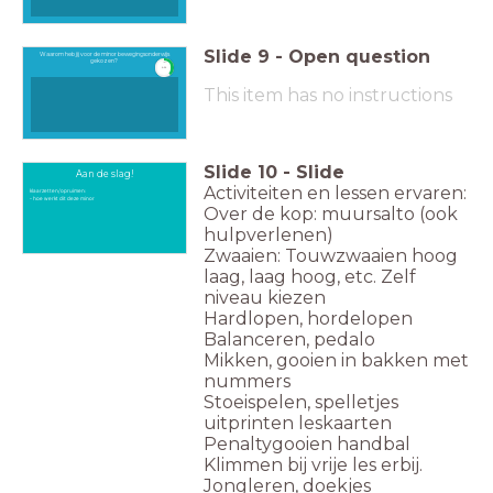
Slide
9
-
Open question
Waarom heb jij voor de minor bewegingsonderwijs
gekozen?
timer
0:30
This item has no instructions
Slide
10
-
Slide
Aan de slag!
Activiteiten en lessen ervaren:
klaarzetten/opruimen:
- hoe werkt dit deze minor
Over de kop: muursalto (ook
hulpverlenen)
Zwaaien: Touwzwaaien hoog
laag, laag hoog, etc. Zelf
niveau kiezen
Hardlopen, hordelopen
Balanceren, pedalo
Mikken, gooien in bakken met
nummers
Stoeispelen, spelletjes
uitprinten leskaarten
Penaltygooien handbal
Klimmen bij vrije les erbij.
Jongleren, doekjes