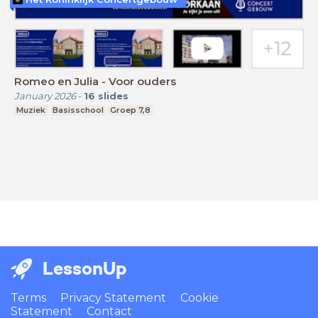
Romeo en Julia - Voor ouders
January 2026
-
16
slides
Muziek
Basisschool
Groep 7,8
LessonUp
Terms
Privacy Statement
Cookie
Statement
Contact