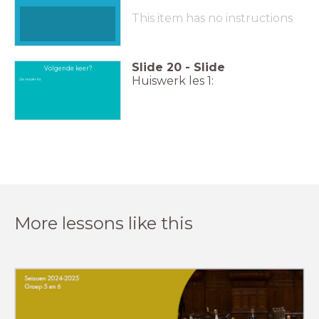
This item has no instructions
Slide
20
-
Slide
Volgende keer?
Huiswerk les 1:
Zie reader its
More lessons like this