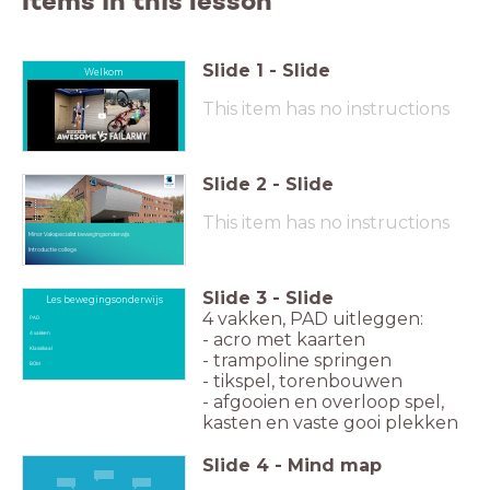
Items in this lesson
Slide
1
-
Slide
Welkom
This item has no instructions
Slide
2
-
Slide
This item has no instructions
Minor Vakspecialist bewegingsonderwijs
Introductie college
Slide
3
-
Slide
Les bewegingsonderwijs
4 vakken, PAD uitleggen:
PAD
4 vakken
- acro met kaarten
Klassikaal
- trampoline springen
BOM
- tikspel, torenbouwen
- afgooien en overloop spel,
kasten en vaste gooi plekken
Slide
4
-
Mind map