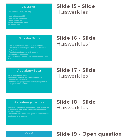
Slide
15
-
Slide
Afspraken
Huiswerk les 1:
- Zie reader its (LINK TOEVOEGEN)
- opdrachten week 1,2,3
- doorlopende opdrachten
- stage-opdrachten
- stagebezoek medestudent
- schoolomgeving
Slide
16
-
Slide
Afspraken Stage
Huiswerk les 1:
- Deel de reader, blauw is direct stage gerelateerd
- Bespreek de reader en opdrachten, maak afspraken
- Regel het filmen
- Regel het stage bezoek bij mede-student
- Stagebezoek Paul/Monique
- Tot de mei-vakantie minor stage en vrijdag les (informeer
LIO!)
Slide
17
-
Slide
Afspraken vrijdag
Huiswerk les 1:
- 8.30 omgekleed in de zaal
- 'Huiswerk' af, ingeleverd en mee wanneer nodig
- 100% actieve participatie
- elk blok nieuwe groepjes en nieuw maatje stagebezoek
- Vragen: kom naar ons toe :)
Slide
18
-
Slide
Afspraken opdrachten
Huiswerk les 1:
- zoals afspraak ingeleverd en/of (geprint) mee naar de zaal
- tweede kans, twee weken later, daarna aanvraag via
examencommissie
- bekijk de toetsdoelen die bij de opdracht horen en koppel
de uitwerking hier ook aan.
Slide
19
-
Open question
Vragen?