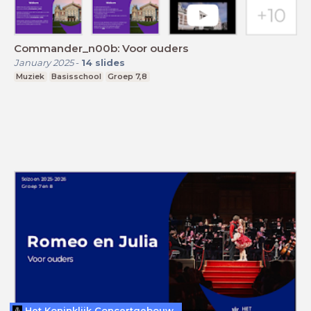
Commander_n00b: Voor ouders
January 2025
-
14
slides
Muziek
Basisschool
Groep 7,8
Het Koninklijk Concertgebouw