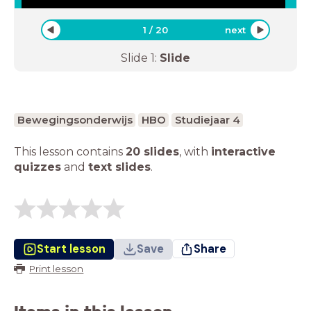
1
/
20
next
Slide
1
:
Slide
Bewegingsonderwijs
HBO
Studiejaar 4
This lesson contains
20 slides
,
with
interactive
quizzes
and
text slides
.
Start lesson
Save
Share
Print lesson