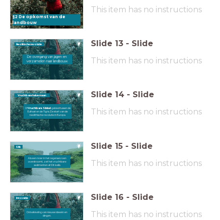
This item has no instructions
§2 De opkomst van de
landbouw
Slide
13
-
Slide
Neolitische revolutie
De overgang van jagen en
This item has no instructions
verzamelen naar landbouw
Slide
14
-
Slide
Vruchtbare halve maan
Of
Vruchtbare Sikkel:
gebied tussen de
This item has no instructions
Eufraat en de Tigris. De start van de
neolithische revolutie in Europa.
Slide
15
-
Slide
Slib
Als een rivier in het regenseizoen
This item has no instructions
overstroomt, zet het vruchtbare
sedimenten af. Dit is slib.
Slide
16
-
Slide
Innovatie
This item has no instructions
Ontwikkeling van nieuwe ideeën en
dingen.