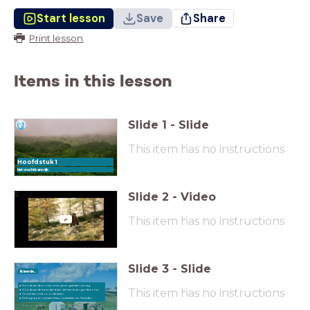
Start lesson
Save
Share
Print lesson
Items in this lesson
Slide
1
-
Slide
This item has no instructions
Hoofdstuk 1
Het vruchtbare rijk
Slide
2
-
Video
0
This item has no instructions
Slide
3
-
Slide
Ik leerde...
This item has no instructions
De begrippen: schaalniveau, tijdvakken en IJstijden