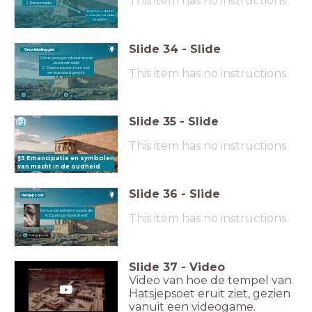
This item has no instructions
2. Rekenmiddel
Je kunt producten
in waarde met elkaar
vergelijken
Slide
34
-
Slide
Ontwikkeling geld
1. Eerst gewogen zilveren staven
als betaalmiddel
2. Daarna pas een munt met
This item has no instructions
een standaard gewicht
Slide
35
-
Slide
This item has no instructions
§5 Emancipatie en symbolen
van macht in de oudheid
Slide
36
-
Slide
Hatsjepsoet
Een van de weinige vrouwen die
This item has no instructions
in Egypte geregeerd heeft
Hatsjepsoet
Slide
37
-
Video
Video van hoe de tempel van
Hatsjepsoet eruit ziet, gezien
vanuit een videogame.