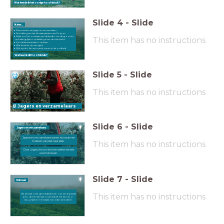
Wat leerde ik het vorige hoofdstuk?
Slide
4
-
Slide
Ik leer...
3 kenmerken van jagers en verzamelaars
De indeling van het klimaatsysteem van Köppen
Waarom het ontstaan van de landbouw de grootste
This item has no instructions
en belangrijkste ontdekking is van de mensheid
Hoe de eerste steden ontstaan
Wat functies zijn van geld
Wat symbolen van macht waren in de oudheid
Wat leer ik dit hoofdstuk?
Slide
5
-
Slide
This item has no instructions
§1 Jagers en verzamelaars
Slide
6
-
Slide
Jagers en verzamelaars
Jagers en verzamelaars waren
Nomaden
en
trokken van plek naar plek.
This item has no instructions
Door
ongeschreven
bronnen
weten we iets
over hun leven.
Slide
7
-
Slide
Klimaat
This item has no instructions
Het klimaat is het gemiddelde weer over een bepaalde
periode. Een klimaat is niet stabiel, het kan door
natuurlijke en menselijke invloeden veranderen.