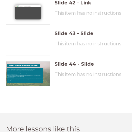
Slide
42
-
Link
mens-en-maatschappij.nl
This item has no instructions
Slide
43
-
Slide
This item has no instructions
Slide
44
-
Slide
Waar komen de afbeeldingen vandaan?
Slide 1) Ravi Pinisetti - https://unsplash.com/photos/ySQXoZLAsmc
Slide 2) Oziel Gómez - https://unsplash.com/photos/qLchd-tax_g
Slide 5) Priscilla Du Preez - https://unsplash.com/photos/XgoHMMkE02I
This item has no instructions
Slide 16) Martin Sanchez - https://unsplash.com/photos/ycG0A6DlvOk
Slide 23) Arthur Yeti - https://unsplash.com/photos/-zoe4nviem4
Slide 25) Henning Witzel - https://unsplash.com/photos/ukvgqriuOgo
Slide 36) Rob Koopman -
https://nl.wikipedia.org/wiki/Hatsjepsoet#/media/Bestand:WLANL_-_koopmanrob_-
_Maat-ka-Re_Hatsjepsoet_(RMO_Leiden).jpg
Slide 38) Sailko -
https://nl.wikipedia.org/wiki/Cleopatra_VII#/media/Bestand:Cleopatra_VII,_dalla_via_appia_
tra_ariccia_e_genzano,_40-30_ac_ca._01.JPG
Slide 39) Tomertu - https://www.shutterstock.com/nl/image-photo/concept-image-
setting-five-star-goal-1140456245
More lessons like this