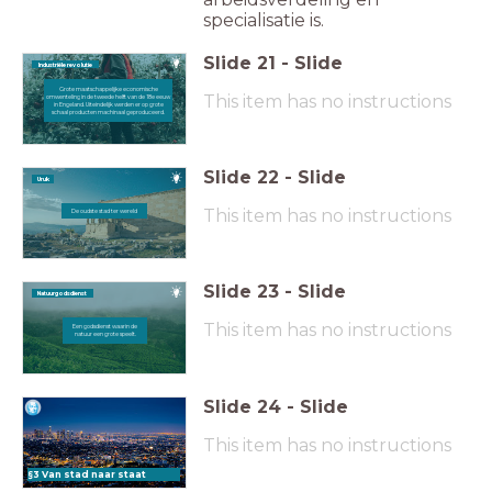
specialisatie is.
Slide
21
-
Slide
Industriële revolutie
Grote maatschappelijke economische
This item has no instructions
omwenteling in de tweede helft van de 18e eeuw
in Engeland. Uiteindelijk werden er op grote
schaal producten machinaal geproduceerd.
Slide
22
-
Slide
Uruk
This item has no instructions
De oudste stad ter wereld
Slide
23
-
Slide
Natuurgodsdienst
This item has no instructions
Een godsdienst waarin de
natuur een grote speelt.
Slide
24
-
Slide
This item has no instructions
§3 Van stad naar staat