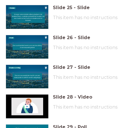
Slide
25
-
Slide
Steden
Vroeger waren steden alleen plaatsen met
This item has no instructions
stadsrechten, zoals bijvoorbeeld het houden van
een markt en het recht om stadsmuren te
bouwen
Slide
26
-
Slide
Staat
Een overheid die heerst over een bevolking
This item has no instructions
in een bepaald gebied
Slide
27
-
Slide
Staatsvorming
Een proces waarbij de macht van een
This item has no instructions
bestuurder in wetten wordt vastgelegd
Slide
28
-
Video
This item has no instructions
Slide
29
-
Poll
We kunnen niet zonder belasting