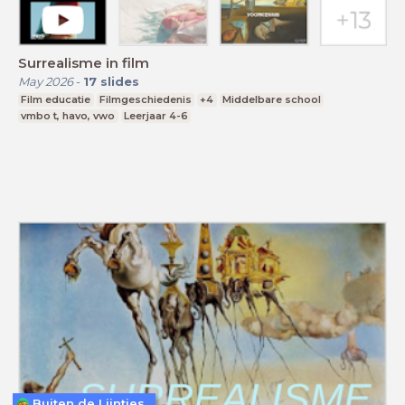
Surrealisme in film
May 2026
-
17
slides
Film educatie
Filmgeschiedenis
+4
Middelbare school
vmbo t, havo, vwo
Leerjaar 4-6
Buiten de Lijntjes