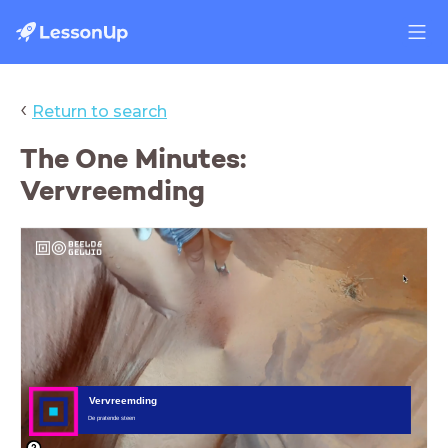
‹
Return to search
The One Minutes:
Vervreemding
kunst, ckv,
vervreemding, tekenen,
interpreteren, creatief,
vrije geest, de pratende
schoen, beeld & geluid op
school, beeld & geluid,
audiovisueel materiaal,
videomateriaal,
beeldmateriaal,
audiomateriaal,
interactieve les,
archiefbeelden,
archiefmateriaal, media
archief, lesvideo,
lesstarter, media,
mediaonderwijs,
mediacollectie, onderwijs,
educatie, voortgezet
onderwijs
Vervreemding
De pratende steen