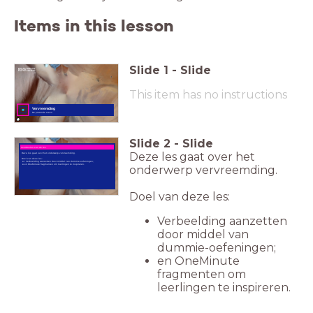
Items in this lesson
Slide
1
-
Slide
kunst, ckv,
vervreemding, tekenen,
interpreteren, creatief,
vrije geest, de pratende
schoen, beeld & geluid op
school, beeld & geluid,
audiovisueel materiaal,
videomateriaal,
beeldmateriaal,
audiomateriaal, interactieve
les, archiefbeelden,
This item has no instructions
archiefmateriaal, media
archief, lesvideo,
lesstarter, media,
mediaonderwijs,
mediacollectie, onderwijs,
educatie, voortgezet
onderwijs
Vervreemding
De pratende steen
Slide
2
-
Slide
Leerdoelen van de les
Deze les gaat over het
Deze les gaat over het onderwerp vervreemding.
Doel van deze les:
• Verbeelding aanzetten door middel van dummie-oefeningen;
en OneMinute fragmenten om leerlingen te inspireren.
onderwerp vervreemding.
Doel van deze les:
Verbeelding aanzetten
door middel van
dummie-oefeningen;
en OneMinute
fragmenten om
leerlingen te inspireren.