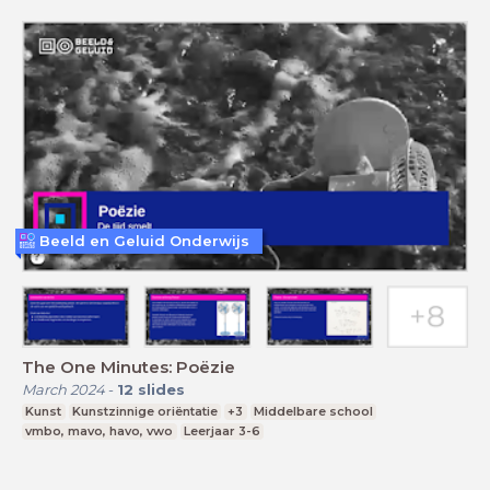
Beeld en Geluid Onderwijs
The One Minutes: Poëzie
March 2024
-
12
slides
Kunst
Kunstzinnige oriëntatie
+3
Middelbare school
vmbo, mavo, havo, vwo
Leerjaar 3-6