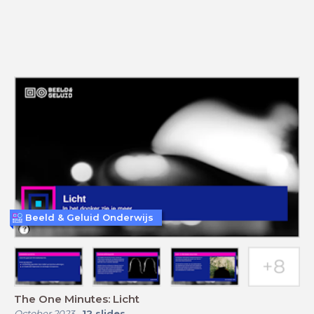
Beeld & Geluid Onderwijs
The One Minutes: Licht
October 2023
-
12
slides