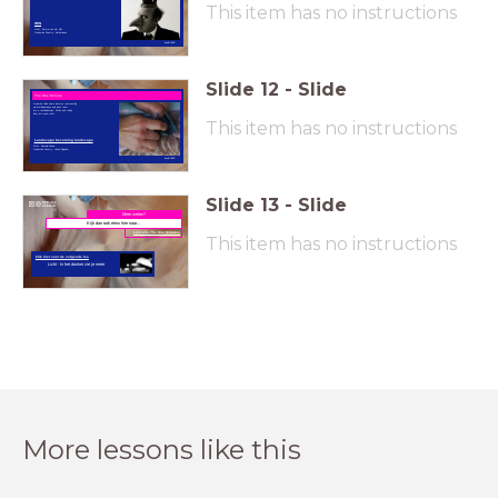
This item has no instructions
HEN
Artist: Emma van der Vliet
Production Country: Netherlands.
beeld:DHVR
Slide
12
-
Slide
The One Minute
A woman folds some pictures representing
natural landscapes and place them
into a real landscape. Fiction and reality
blurs into each other.
This item has no instructions
Landscape becoming landscape
Artist: Pamela Breda
Production Country: United Kingdom
beeld:DHVR
Slide
13
-
Slide
Meer weten?
Kijk dan ook eens hier naar...
Lijst alle The One Minutes
This item has no instructions
klik hier voor de volgende les
Licht - In het donker zie je meer
More lessons like this