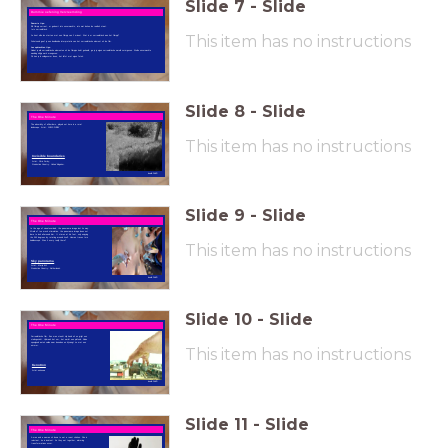
Slide
7
-
Slide
Dummie oefening Vervreemding
Dummie tips:
Elk filmpje verrast, er gebeurt iets onverwachts, iets wat buiten de realiteit staat.
Iets surrealistisch.
This item has no instructions
Je kunt elke les starten met een filmpje van 1 minuut. Wat is er surrealistisch aan het filmpje?
Schetsend geef je een beeldende interpretatie van het surrealistische element uit de film.
Les opdrachten tips:
Nadat je alle surrealistische elementen uit de filmpjes hebt gehaald, ga je je eigen surrealistische wereld vormgeven. Welke onverwachte
wending wil jij je werk meegeven:
Dit kan je in collagevorm doen, het liefst met eigen foto’s.
Slide
8
-
Slide
The One Minute
The absurdity of all borders, played out here in a rural
landscape. Artist: CHRIS FURBY
This item has no instructions
Invisible boundaries
Artist: Chris Furby;
Production Country: United Kingdom.
beeld:DHVR
Slide
9
-
Slide
The One Minute
In the age of visual overload, the panorama image lost its way.
Afraid of too much stimulation, the panorama image does not
dare to look all around him. It stares at his feet, only enjoying
the 360 degrees by rotating around itself. Human traces turn
kaleidoscopic. Was it every really there?
This item has no instructions
Sky panorama
Artist: Marijn Bril
Production Country: Netherlands.
beeld:DHVR
Slide
10
-
Slide
The One Minute
Surrealistische film. Een man steekt zijn hand uit en grijpt een
stadsgezicht. Hij draait het om, het wordt een plafond. Kleine
speelgoed auto's vallen naar beneden en hij vangt ze met een
emmer.
This item has no instructions
Kenotron
Artist:unknown
beeld:DHVR
Slide
11
-
Slide
The One Minute
A man and a woman sit down to eat a roast chicken. She is
reluctant, he is insistent. As they eat together, alarming
transformations occur.