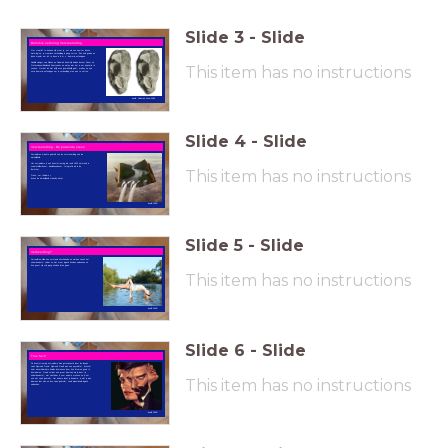
Slide
3
-
Slide
Dummie oefening Vervreemding
Om creatief te kunnen zijn moet je, net als een sporter bij een
warming-up, je creatieve verbeelding in gang zetten. Een hele goede en
leuke manier om dit te doen is d.m.v. dummie-oefeningen.
Daniëlle Henger van Rijssen en Deborah Asuni zijn beiden docent Kunst en
This item has no instructions
Professioneel Beeldend Kunstenaar en weten wat het is om inspiratie te
zoeken. Omdat dit niet altijd even gemakkelijk gaat, maken ze een
serie dummie-oefeningen om je verbeelding mee aan te zetten.
beeld: Deborah Asuni 1998
Slide
4
-
Slide
Vervreemding - De pratende steen
Surrealisten maakte gebruik van de vervreemding van de
werkelijkheid.
Het surrealisme is een kunststroming die rond 1920 ontstond in
zowel schilderkunst, beeldhouwkunst, fotografie als in de
This item has no instructions
literatuur.
Frans: sur-réalisme =
boven de werkelijkheid staande kunst.
beeld:DHVR
Slide
5
-
Slide
Verbeelding?
Surrealisten wilde hun verstand uitschakelen en werken vanuit het
onderbewuste, zodat ze niet meer logisch konden nadenken en
hun geest zijn vrije gang konden laten gaan.
This item has no instructions
beeld:DHVR
Slide
6
-
Slide
True fact!
De kunststroming ‘surrealisme’ was geïnspireerd door de ideeën
vaan Sigmund Freud. Sigmund Freud was een psychiater, hij zocht
naar onverklaarbare kwalen bij mensen door hun dromen goed te
bestuderen. Freud zei dat een groot deel van wie je bent (je
onderbewuste), niet zichtbaar is voor andere mensen en je het
This item has no instructions
ook niet vaak gebruikt. Het andere deel, je bewuste, is wat je aan
iedereen laat zien en dus vaak gebruikt, zoals bijvoorbeeld logisch
nadenken.
beeld:DHVR