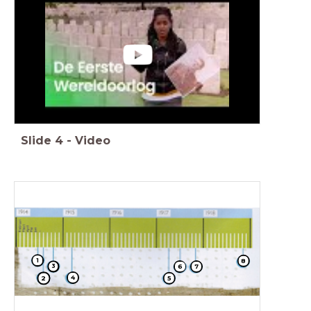
Slide
4
-
Video
8
1
6
7
3
4
2
5