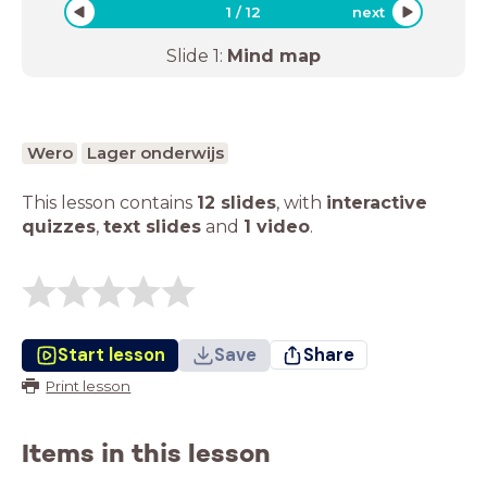
1
/
12
next
Slide
1
:
Mind map
Wero
Lager onderwijs
This lesson contains
12 slides
,
with
interactive
quizzes
,
text slides
and
1 video
.
Start lesson
Save
Share
Print lesson
Items in this lesson