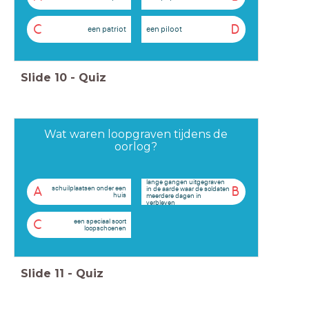
C
D
een patriot
een piloot
Slide
10
-
Quiz
Wat waren loopgraven tijdens de
oorlog?
lange gangen uitgegraven
schuilplaatsen onder een
in de aarde waar de soldaten
A
B
huis
meerdere dagen in
verbleven
een speciaal soort
C
loopschoenen
Slide
11
-
Quiz