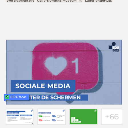
Wereldoriëntatie
Gallo-Romeins Museum
+1
Lager onderwijs
EDUbox