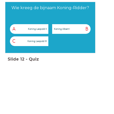
Wie kreeg de bijnaam Koning-Ridder?
A
B
Koning Leopold II
Koning Albert I
C
Koning Leopold III
Slide
12
-
Quiz