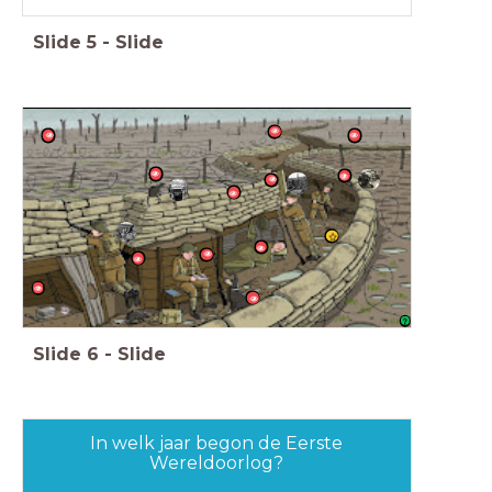
Slide
5
-
Slide
Slide
6
-
Slide
In welk jaar begon de Eerste
Wereldoorlog?