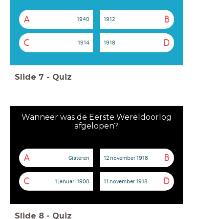
A
B
1940
1912
C
D
1914
1918
Slide
7
-
Quiz
Wanneer was de Eerste Wereldoorlog
afgelopen?
A
B
Gisteren
12 november 1918
C
D
1 januari 1900
11 november 1918
Slide
8
-
Quiz