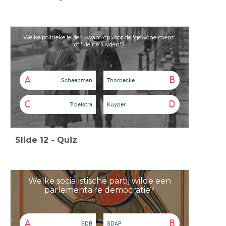
Welke politieke leider kwam op voor de 'gewone mens'
of 'kleine luyden'?
A
B
Schaepman
Thorbecke
C
D
Troelstra
Kuyper
Slide
12
-
Quiz
Welke socialistische partij wilde een
parlementaire democratie?
A
B
SDB
SDAP