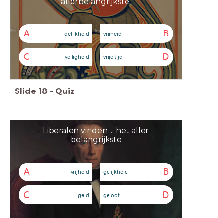
allerbelangrijkste:
A
B
gelijkheid
vrijheid
C
D
veiligheid
vrije tijd
Slide
18
-
Quiz
Liberalen vinden ... het aller
belangrijkste
A
B
vrijheid
gelijkheid
C
D
geld
geloof