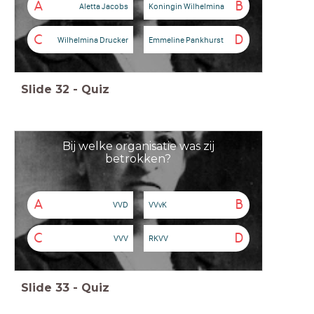
A
B
Aletta Jacobs
Koningin Wilhelmina
C
D
Wilhelmina Drucker
Emmeline Pankhurst
Slide
32
-
Quiz
Bij welke organisatie was zij
betrokken?
A
B
VVD
VVvK
C
D
VVV
RKVV
Slide
33
-
Quiz