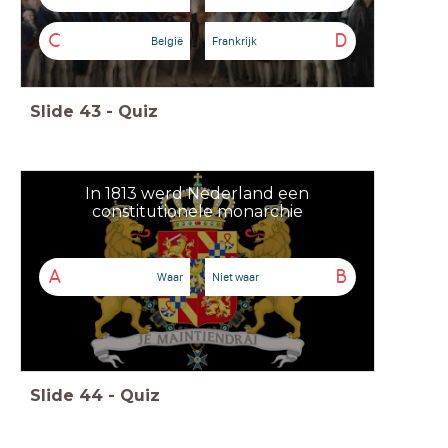
C
D
België
Frankrijk
Slide
43
-
Quiz
In 1813 werd Nederland een
constitutionele monarchie
A
B
Waar
Niet waar
Slide
44
-
Quiz