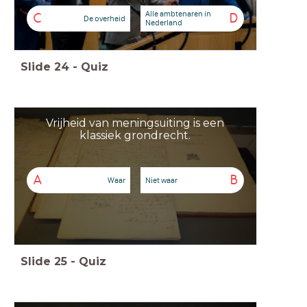
Alle ambtenaren in
C
D
De overheid
Nederland
Slide
24
-
Quiz
Vrijheid van meningsuiting is een
klassiek grondrecht.
A
B
Waar
Niet waar
Slide
25
-
Quiz