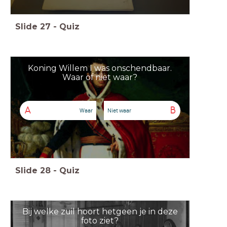
Slide
27
-
Quiz
Koning Willem I was onschendbaar.
Waar of niet waar?
A
B
Waar
Niet waar
Slide
28
-
Quiz
Bij welke zuil hoort hetgeen je in deze
foto ziet?