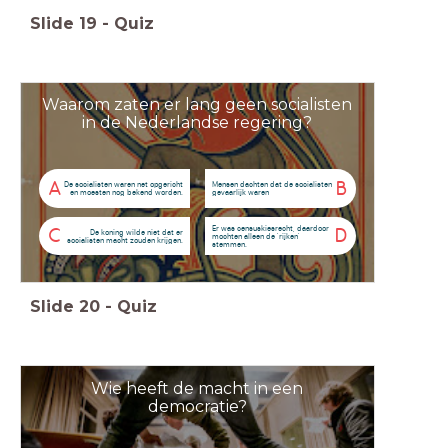
Slide
19
-
Quiz
Waarom zaten er lang geen socialisten
in de Nederlandse regering?
A
B
De socialisten waren net opgericht
Mensen dachten dat de socialisten
en moesten nog bekend worden.
gevaarlijk waren
Er was censuskiesrecht, daardoor
C
D
De koning wilde niet dat er
mochten alleen de 'rijken'
socialisten macht zouden krijgen.
stemmen.
Slide
20
-
Quiz
Wie heeft de macht in een
democratie?