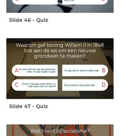
stemmen
Slide
46
-
Quiz
Waarom gaf koning Willem II in 1848
toe aan de eis om een nieuwe
grondwet te maken?
A
B
Hij vond zelf ook dat het parlement
Hij zag dat er veel armoede was
meer invloed moest krijgen
C
D
Overal in Europa waren rellen, hij
De grondwet was ouderwets
was bang voor zijn positie
Slide
47
-
Quiz
Wat hoort bij socialisme?