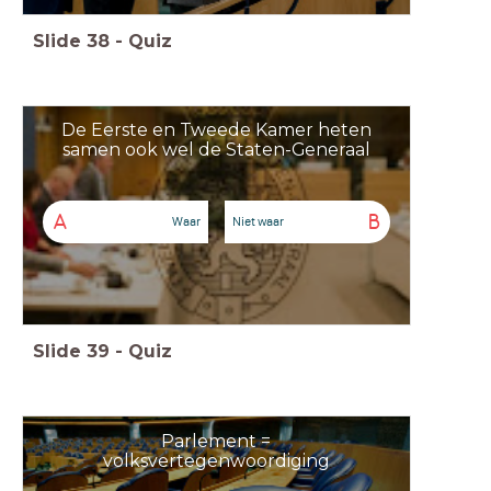
Slide
38
-
Quiz
De Eerste en Tweede Kamer heten
samen ook wel de Staten-Generaal
A
B
Waar
Niet waar
Slide
39
-
Quiz
Parlement =
volksvertegenwoordiging