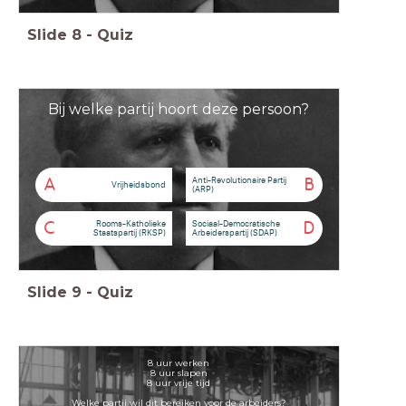
Slide
8
-
Quiz
Bij welke partij hoort deze persoon?
Anti-Revolutionaire Partij
A
B
Vrijheidsbond
(ARP)
Rooms-Katholieke
Sociaal-Democratische
C
D
Staatspartij (RKSP)
Arbeiderspartij (SDAP)
Slide
9
-
Quiz
8 uur werken
8 uur slapen
8 uur vrije tijd
Welke partij wil dit bereiken voor de arbeiders?