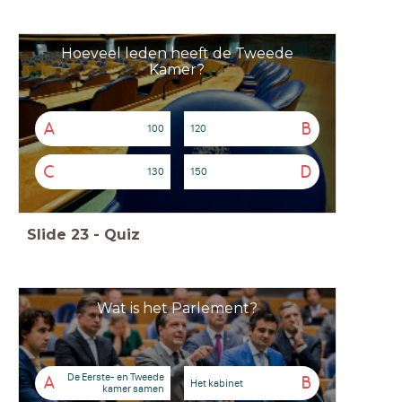
Hoeveel leden heeft de Tweede
Kamer?
A
B
100
120
C
D
130
150
Slide
23
-
Quiz
Wat is het Parlement?
De Eerste- en Tweede
A
B
Het kabinet
kamer samen