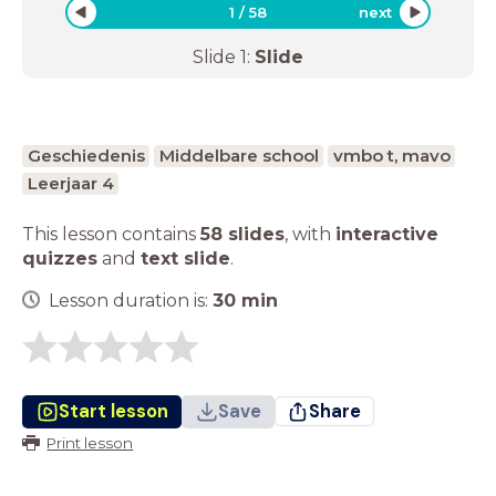
1
/
58
next
Slide
1
:
Slide
Geschiedenis
Middelbare school
vmbo t, mavo
Leerjaar 4
This lesson contains
58 slides
,
with
interactive
quizzes
and
text slide
.
Lesson duration is:
30
min
Start lesson
Save
Share
Print lesson