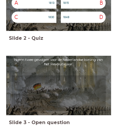
A
B
1813
1815
C
D
1830
1848
Slide
2
-
Quiz
Noem twee gevolgen voor de Nederlandse koning van
het Revolutiejaar.
Slide
3
-
Open question