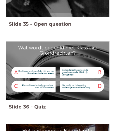
Slide
35
-
Open question
Wat wordt bedoeld met Klassieke
Grondrechten?
Vrijheidsrechten die in de
A
B
Rechten die al vanaf de tijd van de
grondwet sinds 1848 zijn
Romeinen in de wet staan
vastgelegd
C
D
Alle rechten die in de grondwet
Het recht op huisvesting ,
van 1848 stonden
onderwijs en medische zorg
Slide
36
-
Quiz
Het parlement in Nederland is