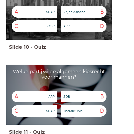
A
B
SDAP
Vrijheidsbond
C
D
RKSP
ARP
Slide
10
-
Quiz
Welke partij wilde algemeen kiesrecht
voor mannen?
A
B
ARP
SDB
C
D
SDAP
liberale Unie
Slide
11
-
Quiz