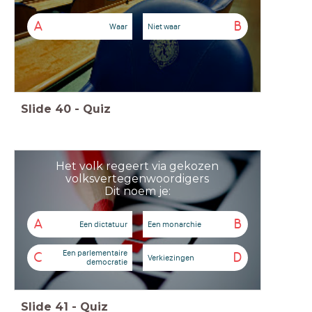
A
B
Waar
Niet waar
Slide
40
-
Quiz
Het volk regeert via gekozen
volksvertegenwoordigers
Dit noem je:
A
B
Een dictatuur
Een monarchie
Een parlementaire
C
D
Verkiezingen
democratie
Slide
41
-
Quiz