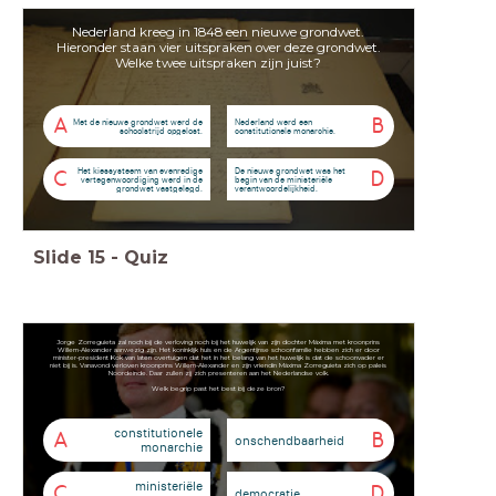
Nederland kreeg in 1848 een nieuwe grondwet.
Hieronder staan vier uitspraken over deze grondwet.
Welke twee uitspraken zijn juist?
A
B
Met de nieuwe grondwet werd de
Nederland werd een
schoolstrijd opgelost.
constitutionele monarchie.
Het kiessysteem van evenredige
De nieuwe grondwet was het
C
D
vertegenwoordiging werd in de
begin van de ministeriële
grondwet vastgelegd.
verantwoordelijkheid.
Slide
15
-
Quiz
Jorge Zorreguieta zal noch bij de verloving noch bij het huwelijk van zijn dochter Máxima met kroonprins
Willem-Alexander aanwezig zijn. Het koninklijk huis en de Argentijnse schoonfamilie hebben zich er door
minister-president Kok van laten overtuigen dat het in het belang van het huwelijk is dat de schoonvader er
niet bij is. Vanavond verloven kroonprins Willem-Alexander en zijn vriendin Máxima Zorreguieta zich op paleis
Noordeinde. Daar zullen zij zich presenteren aan het Nederlandse volk.
Welk begrip past het best bij deze bron?
constitutionele
A
B
onschendbaarheid
monarchie
ministeriële
C
D
democratie