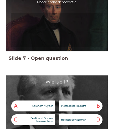
Nederlandse democratie
Slide
7
-
Open question
Wie is dit?
A
B
Abraham Kuyper
Pieter Jelles Troelstra
Ferdinand Domela
C
D
Herman Schaepman
Nieuwenhuis