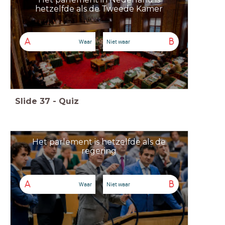
hetzelfde als de Tweede Kamer
A
B
Waar
Niet waar
Slide
37
-
Quiz
Het parlement is hetzelfde als de
regering
A
B
Waar
Niet waar