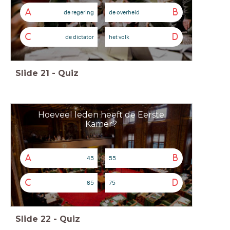
A
B
de regering
de overheid
C
D
de dictator
het volk
Slide
21
-
Quiz
Hoeveel leden heeft de Eerste
Kamer?
A
B
45
55
C
D
65
75
Slide
22
-
Quiz