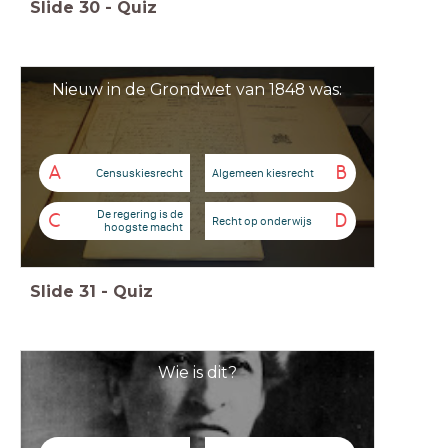
Slide
30
-
Quiz
Nieuw in de Grondwet van 1848 was:
A
B
Censuskiesrecht
Algemeen kiesrecht
De regering is de
C
D
Recht op onderwijs
hoogste macht
Slide
31
-
Quiz
Wie is dit?