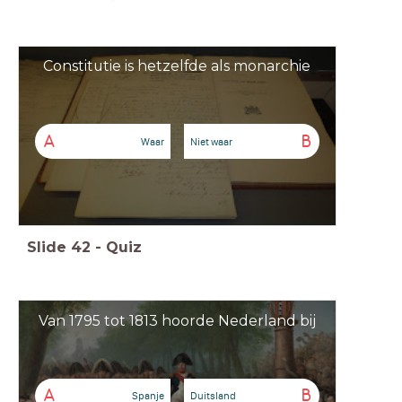
Constitutie is hetzelfde als monarchie
A
B
Waar
Niet waar
Slide
42
-
Quiz
Van 1795 tot 1813 hoorde Nederland bij
A
B
Spanje
Duitsland