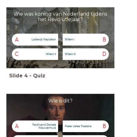
Wie was koning van Nederland tijdens
het Revolutiejaar?
A
B
Lodewijk Napoleon
Willem I
C
D
Willem II
Willem III
Slide
4
-
Quiz
Wie is dit?
Ferdinand Domela
A
B
Pieter Jelles Troelstra
Nieuwenhuis