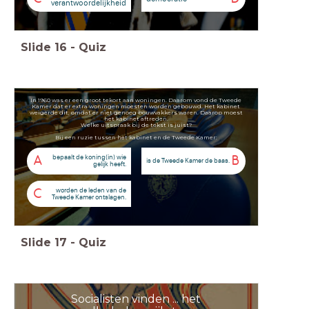
verantwoordelijkheid
Slide
16
-
Quiz
In 1960 was er een groot tekort aan woningen. Daarom vond de Tweede
Kamer dat er extra woningen moesten worden gebouwd. Het kabinet
weigerde dit, omdat er niet genoeg bouwvakkers waren. Daarop moest
het kabinet aftreden.
Welke uitspraak bij de tekst is juist?
Bij een ruzie tussen het kabinet en de Tweede Kamer:
bepaalt de koning(in) wie
A
B
is de Tweede Kamer de baas.
gelijk heeft.
worden de leden van de
C
Tweede Kamer ontslagen.
Slide
17
-
Quiz
Socialisten vinden ... het