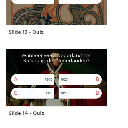
Slide
13
-
Quiz
Wanneer werd Nederland het
Koninkrijk der Nederlanden?
A
B
1800
1820
C
D
1815
1825
Slide
14
-
Quiz