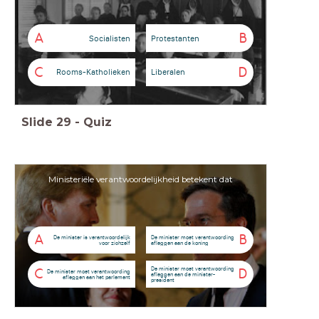
A
B
Socialisten
Protestanten
C
D
Rooms-Katholieken
Liberalen
Slide
29
-
Quiz
Ministeriële verantwoordelijkheid betekent dat
A
B
De minister is verantwoordelijk
De minister moet verantwoording
voor zichzelf
afleggen aan de koning
De minister moet verantwoording
C
D
De minister moet verantwoording
afleggen aan de minister-
afleggen aan het parlement
president