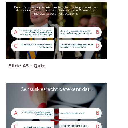
De koning zegt op tv iets over het vluchtelingenbeleid van
de regering. De minister van Binnenlandse Zaken krijgt
hierdoor problemen. Waarom?
De koning iis niet altijd aanwezig
A
B
De koning is onschendbaar, hij
in de Tweede Kamer dus de
mag daarom zeggen wat hij wil.
minister beantwoordt de vragen
C
D
De minister is de woordvoerder
De koning is onschendbaar en de
van de koning
minister verantwoordelijk
Slide
45
-
Quiz
Censuskiesrecht betekent dat...
A
B
Je mag stemmen als je genoeg
Iedereen mag stemmen
belasting betaalt
C
D
Als je van adel bent mag je
Je kiest wie er koning wordt