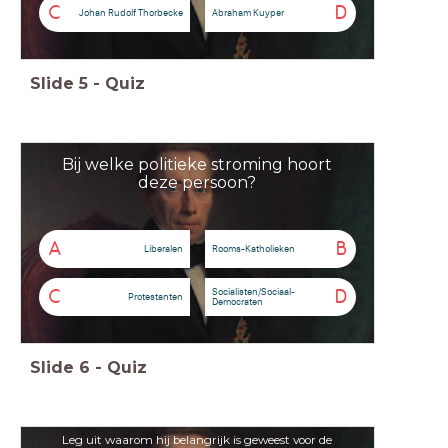
C
D
Johan Rudolf Thorbecke
Abraham Kuyper
Slide
5
-
Quiz
Bij welke politieke stroming hoort
deze persoon?
A
B
Liberalen
Rooms-Katholieken
Socialisten/Sociaal-
C
D
Protestanten
Democraten
Slide
6
-
Quiz
Leg uit waarom hij belangrijk is geweest voor de