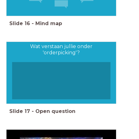
Slide
16
-
Mind map
Wat verstaan jullie onder
'orderpicking'?
Slide
17
-
Open question