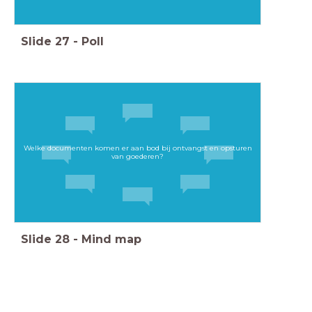
Slide
27
-
Poll
Welke documenten komen er aan bod bij ontvangst en opsturen
van goederen?
Slide
28
-
Mind map