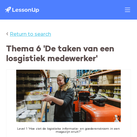
‹
Return to search
Thema 6 'De taken van een
losgistiek medewerker'
Level 1 'Hoe ziet de logistieke informatie- en goederenstroom in een
magazijn eruit?'