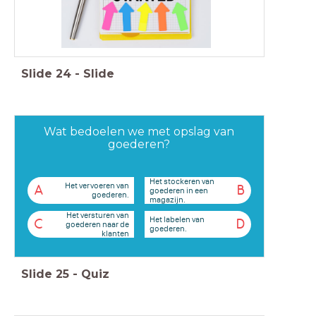
Slide
24
-
Slide
Wat bedoelen we met opslag van
goederen?
Het stockeren van
Het vervoeren van
A
B
goederen in een
goederen.
magazijn.
Het versturen van
Het labelen van
C
D
goederen naar de
goederen.
klanten
Slide
25
-
Quiz