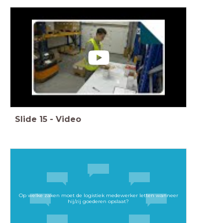
Slide
15
-
Video
Op welke zaken moet de logistiek medewerker letten wanneer
hij/zij goederen opslaat?