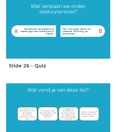
Wat verstaan we onder
opstuurproces?
Het opsturen van goederen of
Het in ontvangst nemen van
A
B
bestellingen naar leveranciers of
materiaal, afkomstig van
klanten.
leveranciers.
Slide
26
-
Quiz
Wat vond je van deze les?
Ik vond het zeer 
Ik begrijp de 
Ik vond het maar 
interessant. De job 
verschillende 
Andere meningen? 
niks. Ik ga later nooit 
van logistiek 
processen binnen 
Bespreek het met 
dergelijke job 
medewerker 
de logistiek niet 
de leerkracht! 
uitvoeren
spreekt me enorm 
goed. ik wil graag 
aan.
extra info.