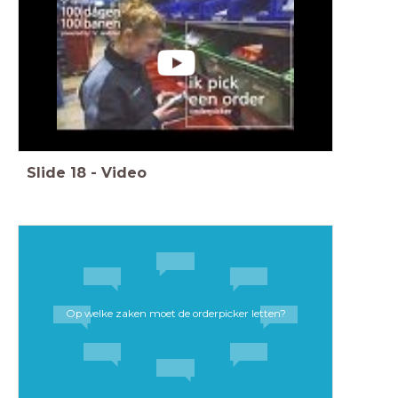
Slide
18
-
Video
Op welke zaken moet de orderpicker letten?