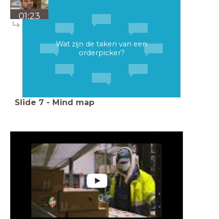
01:23
Wat zijn de taken van een
orderpicker?
Slide
7
-
Mind map