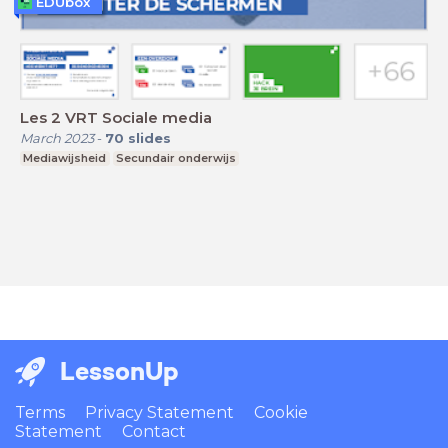
EDUbox
Les 2 VRT Sociale media
March 2023
-
70
slides
Mediawijsheid
Secundair onderwijs
LessonUp
Terms
Privacy Statement
Cookie
Statement
Contact