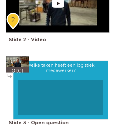
2
Slide
2
-
Video
Welke taken heeft een logistiek
01:01
medewerker?
Slide
3
-
Open question