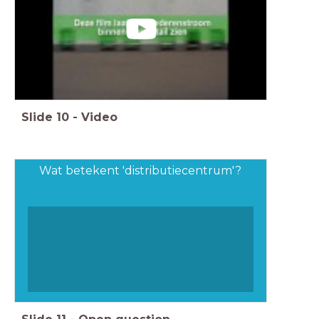
Slide
10
-
Video
Wat betekent 'distributiecentrum'?