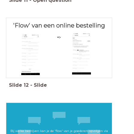
Slide
11
-
Open question
'Flow' van een online bestelling
=>
Slide
12
-
Slide
Bij welke bedrijven kan je de 'flow' van je goederen opvolgen via