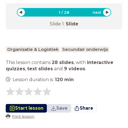
1
/
28
next
Slide
1
:
Slide
Organisatie & Logistiek
Secundair onderwijs
This lesson contains
28 slides
,
with
interactive
quizzes
,
text slides
and
9 videos
.
Lesson duration is:
120
min
Start lesson
Save
Share
Print lesson