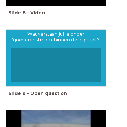
Slide
8
-
Video
Wat verstaan jullie onder
'goederenstroom' binnen de logistiek?
Slide
9
-
Open question