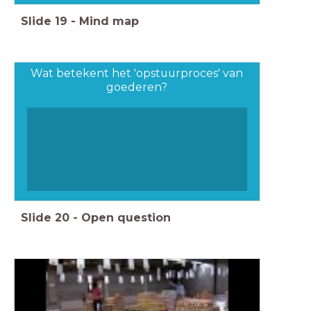
Slide
19
-
Mind map
Wat betekent het 'opstuurproces' van
goederen?
Slide
20
-
Open question