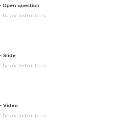
-
Open question
m has no instructions
-
Slide
m has no instructions
-
Video
m has no instructions