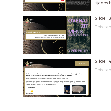
tijdens 
Slide
13
This ite
Het doel van deze les
Vertel wat jij denkt van dit boek.
Gebruik daarbij de video- en geluidsfragmenten.
Slide
1
Colofon
This ite
#DeZin gaat over taal en verhalen, over wat een boek teweegbrengt. Over woorden die jou grijpen, fascineren of
misschien wel irriteren. Laat je uitdagen om jouw mooiste zin uit het boek op te zoeken.
Beluister ook de andere audiotrailers #DeZin over de boeken die op de longlist staan.
De Libris Literatuur Prijs is de grootste literaire prijs in Nederland en België. De prijs wordt ieder jaar tijdens een feestelijk
diner toegekend aan de auteur van de beste oorspronkelijk Nederlandstalige roman van het afgelopen jaar.
De auteur ontvangt € 50.000,-- en een bronzen legpenning.
www.librisprijs.nl