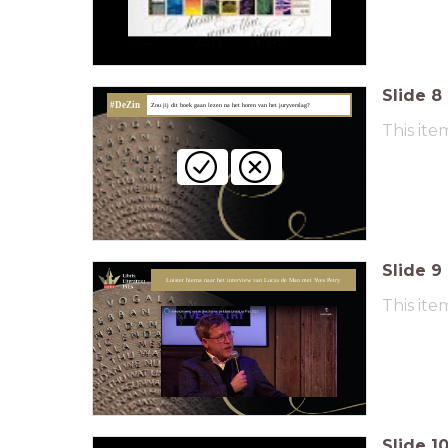
Slide
8
#DeZin
Zou jij dit boek gaan lezen na het horen van het j
uryverslag?
This ite
Slide
9
Luister hierna naar het interview van Lucas de Man met Yves Petry
This ite
Slide
1