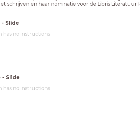
het schrijven en haar nominatie voor de Libris Literatuur Pr
-
Slide
m has no instructions
4
-
Slide
m has no instructions