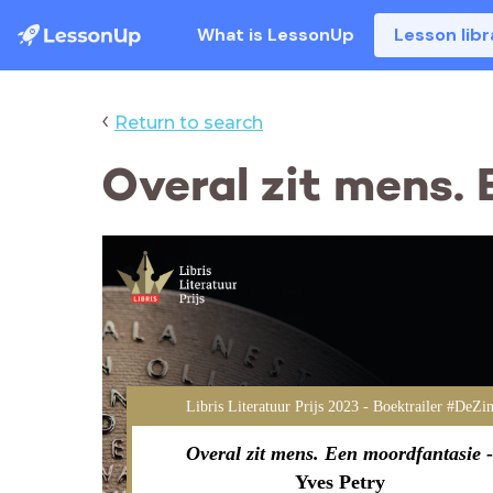
What is LessonUp
Lesson libr
‹
Return to search
Overal zit mens.
Libris Literatuur Prijs 2023 - Boektrailer #DeZi
Overal zit mens. Een moordfantasie 
Yves Petry