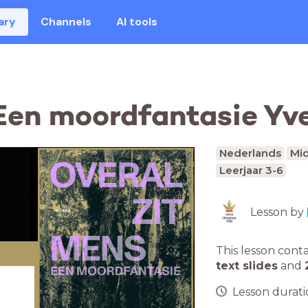
ary
Channels
AI tools
 Een moordfantasie Yv
Nederlands
Mid
Leerjaar 3-6
Lesson by
This lesson cont
n
text slides
and
-
Lesson duratio