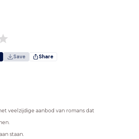
Save
Share
het veelzijdige aanbod van romans dat
men.
aan staan.