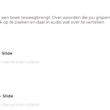
k op te zoeken en daar in audio wat over te vertellen.
-
Slide
m has no instructions
-
Slide
m has no instructions