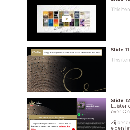
This ite
Slide
11
#DeZin
Zou jij dit boek gaan lezen na het horen van het interview met Yves Petry?
This ite
Slide
12
Luister 
over On
Meer weten? Luister dan hier naar ...
Zij bes
... de podcast die gemaakt is over
Overal zit mens
en
daarna een interview met Yves Petry.
Beluister deze
eigen l
hier...