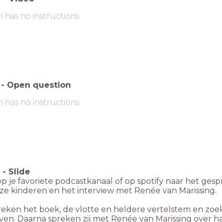
m has no instructions
-
Open question
m has no instructions
-
Slide
op je favoriete podcastkanaal of op spotify naar het g
ze kinderen en het interview met Renée van Marissing.
preken het boek, de vlotte en heldere vertelstem en zoe
even. Daarna spreken zij met Renée van Marissing over 