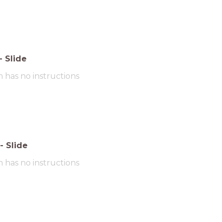
-
Slide
m has no instructions
-
Slide
m has no instructions