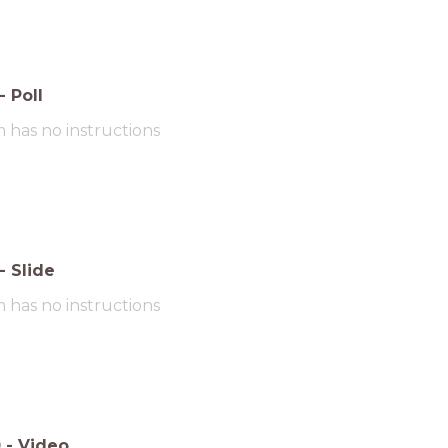
-
Poll
m has no instructions
-
Slide
m has no instructions
0
-
Video