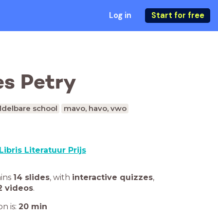
Log in
Start for free
es Petry
delbare school
mavo, havo, vwo
Libris Literatuur Prijs
ains
14 slides
,
with
interactive quizzes
,
2 videos
.
n is:
20
min