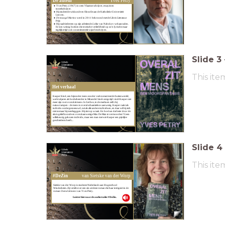
De auteur
Yves Petry
Yves Petry (1967) is s een Vlaamse schrijver, essayist en
toneelschrijver.
Hij studeerde wiskunde en filosofie aan de Katholieke Universiteit
Leuven.
De maagd Marino
werd in 2011 bekroond met de Libris Literatuur
Prijs
Hij raadt iedereen op zijn achttiende
Lolita
van Nabokov wel aanraden.
Ik ken weinig boeken die erotische verliefdheid op zo'n lyrische maar
tegelijkertijd ook onsentimentele wijze beschrijven.
Slide
3
This ite
Het verhaal
Kasper Kind, een bijzonder mens zonder veel contact met de buitenwereld,
werkt al jaren als bosbeheerder in Mirandel. Sinds enige tijd vindt Kasper niet
meer zijn rust: overal zit mens. In het bos, in de media en zelfs bij
natuurrampen - de mens is overal schaamteloos aanwezig. Kasper raakt als
individu ondergesneeuwd, net als alle andere individuen, en daar wil hij zich
niet zomaar bij neerlegggen. Hij zint op wraak. En hoe kan dat beter door de
alom geliefkoosde en overal aanwezige Max De Man te vermoorden? Geen
willekeurig gekozen individu, maar een man met wie Kasper een pijnlijke
geschiedenis heeft....
Slide
4
This ite
#DeZin
van Sietske van der Worp
Sietske van der Worp is studente Nederlands aan Hogeschool
Windesheim. Zij vertelt over een zin uit deze roman die haar intrigeert in de
roman
Overal zit mens
van Yves Petry.
Luister hier naar de audiotrailer #DeZin.