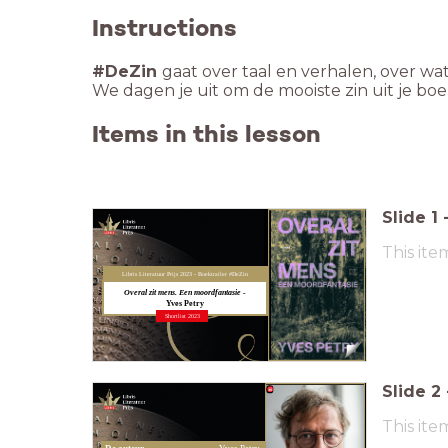
Instructions
#DeZin
We dagen je uit om de mooiste zin uit je boe
Items in this lesson
Slide
1
This ite
Libris Literatuur Prijs 2023 - Boektrailer #DeZin
Overal zit mens. Een moordfantasie -
Yves Petry
Shortlist 2023
Slide
2
This ite