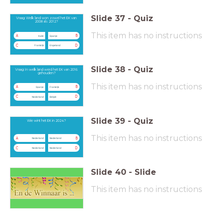
Slide
37
-
Quiz
Vraag: Welk land won zowel het EK van
2008 als 2012?
This item has no instructions
A
B
Italië
Spanje
C
D
Frankrijk
Engeland
Slide
38
-
Quiz
Vraag: In welk land werd het EK van 2016
gehouden?
This item has no instructions
A
B
Spanje
Frankrijk
C
D
Nederland
België
Slide
39
-
Quiz
Wie wint het EK in 2024?
This item has no instructions
A
B
Nederland
Nederland
C
D
Nederland
Nederland
Slide
40
-
Slide
This item has no instructions