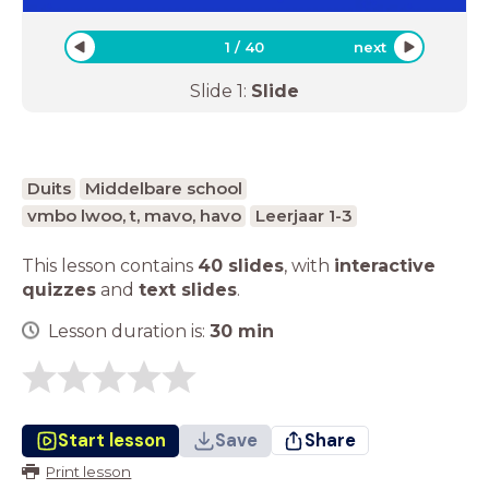
1
/
40
next
Slide
1
:
Slide
Duits
Middelbare school
vmbo lwoo, t, mavo, havo
Leerjaar 1-3
This lesson contains
40 slides
,
with
interactive
quizzes
and
text slides
.
Lesson duration is:
30
min
Start lesson
Save
Share
Print lesson