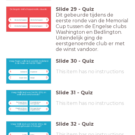
Slide
29
-
Quiz
De langste strafschoppenreeks duurde:
Dit gebeurde tijdens de
eerste ronde van de Memorial
A
B
36 strafschoppen
49 strafschoppen
Cup tussen de Engelse clubs
C
D
23 strafschoppen
51 strafschoppen
Washington en Bedlington.
Uiteindelijk ging de
eerstgenoemde club er met
de winst vandoor.
Slide
30
-
Quiz
Vraag: Tegen welk land speelde Nederland
in de finale van het EK 1988?
This item has no instructions
A
B
Duitsland
Engeland
C
D
Sovjet Unie
België
Slide
31
-
Quiz
Vraag: Welk land won het EK 2016, en
welk land werd tweede?
This item has no instructions
Portugal (1e) en
Frankrijk (1e) en
A
B
Frankrijk (2e)
Portugal (2e)
Engeland (1e) en
Portugal (1e) en
C
D
Frankrijk (2e)
Engeland (2e)
Slide
32
-
Quiz
Vraag: Welk land won het EK 2004, dat
werd gehouden in Portugal?
This item has no instructions
A
B
Turkije
Polen