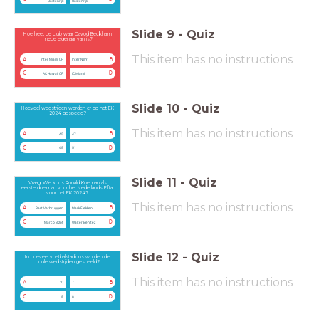
Oostenrijk
Oostenrijk
Slide
9
-
Quiz
Hoe heet de club waar Davod Beckham
mede eigenaar van is?
This item has no instructions
A
B
Inter Miami CF
Inter NWY
C
D
AC Hawaii CF
IC Miami
Slide
10
-
Quiz
Hoeveel wedstrijden worden er op het EK
2024 gespeeld?
This item has no instructions
A
B
45
47
C
D
49
51
Slide
11
-
Quiz
Vraag: Wie koos Ronald Koeman als
eerste doelman voor het Nederlands Elftal
voor het EK 2024?
This item has no instructions
A
B
Bart Verbruggen
Mark Flekken
C
D
Marco Bizot
Walter Benitez
Slide
12
-
Quiz
In hoeveel voetbalstadions worden de
poule wedstrijden gespeeld?
This item has no instructions
A
B
10
7
C
D
9
8