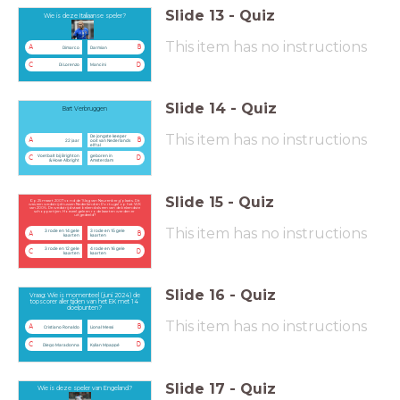
Slide
13
-
Quiz
Wie is deze Italiaanse speler?
This item has no instructions
A
B
Dimarco
Darmian
C
D
Di Lorenzo
Mancini
Slide
14
-
Quiz
Bart Verbruggen
This item has no instructions
De jongste keeper
A
B
22 jaar
ooit van Nederlands
elftal
Voetbalt bij Brighton
geboren in
C
D
& Hove Albright
Amsterdam
Slide
15
-
Quiz
Op 25 maart 2007 vond de ‘Slag van Neurenberg’ plaats. Dit
was een wedstrijd tussen Nederland en Portugal op het WK
van 2006. De wedstrijd staat bekend als een van de bekendste
schoppartijen. Hoeveel gele en rode kaarten werden er
uitgedeeld?
This item has no instructions
3 rode en 14 gele
3 rode en 15 gele
A
B
kaarten
kaarten
3 rode en 12 gele
4 rode en 16 gele
C
D
kaarten
kaarten
Slide
16
-
Quiz
Vraag: Wie is momenteel (juni 2024) de
topscorer aller tijden van het EK met 14
doelpunten?
This item has no instructions
A
B
Cristiano Ronaldo
Lional Messi
C
D
Diego Maradonna
Kylian Mpappé
Slide
17
-
Quiz
Wie is deze speler van Engeland?