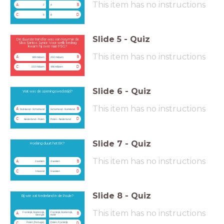
This item has no instructions
A
B
2
4
C
D
6
8
Slide
5
-
Quiz
De duurste transfer was van Neymar da
Silva Santos Junior. Voor welk bedrag
kwam hij over naar PSG?
This item has no instructions
A
B
189 miljoen
202 miljoen
C
D
222 miljoen
198 miljoen
Slide
6
-
Quiz
Wat was de openingswedstrijd?
This item has no instructions
A
B
Duitsland - Schotland
Schotland - Duitsland
C
D
Nederland - Polen
Polen - Nederland
Slide
7
-
Quiz
Hoelang duurt het EK?
This item has no instructions
A
B
3 weken
4 weken
C
D
1 maand
5 weken
Slide
8
-
Quiz
Bij wie zat Nederland in de Poule?
This item has no instructions
Frankrijk, Oostenrijk,
Frankrijk, Oostenrijk,
A
B
Georgië
Italië
Polen, Portugal,
Polen, Frankrijk,
C
D