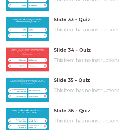
C
D
België
Griekenland
Slide
33
-
Quiz
Vraag: In welk jaar organiseerden
Nederland en België het EK?
This item has no instructions
A
B
1996
2000
C
D
2004
1994
Slide
34
-
Quiz
Tegenwoordig kan bijna alles in het voetbal gemeten
worden, zo ook de schotkracht. Arjen Robben staat op
nummer 2 maar Ronny Heberson staat nummer 1. De
verdediger van Sporting Lissabon schoot een vrije trap met
hoeveel km/uur?
This item has no instructions
A
B
190 km/uur
260 km/uur
C
D
210 km/uur
180 km/uur
Slide
35
-
Quiz
Vraag: Ronald Koeman is bondscoach van het
Nederlands elftal bij het EK 2024. Wie was direct voor
hem de bondscoach?
This item has no instructions
Ronald Koeman was
A
B
Bert van Marwijk
het toen ook
C
D
Dick Advocaat
Louis van Gaal
Slide
36
-
Quiz
Vraag: Welke landen organiseerden
samen het EK 2008?
This item has no instructions
Zwitserland en
Hongarije en
A
B
Hongarije
Oostenrijk
Duitsland en
Zwitserland en
C
D
Nederland
Oostenrijk