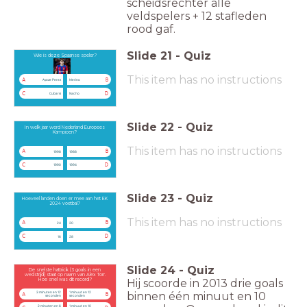
scheidsrechter alle
veldspelers + 12 stafleden
rood gaf.
Slide
21
-
Quiz
Wie is deze Spaanse speler?
This item has no instructions
A
B
Ayoze Perez
Merino
C
D
Cubarsi
Nacho
Slide
22
-
Quiz
In welk jaar werd Nederland Europees
Kampioen?
This item has no instructions
A
B
1998
1988
C
D
1990
1994
Slide
23
-
Quiz
Hoeveel landen doen er mee aan het EK
2024 voetbal?
This item has no instructions
A
B
24
20
C
D
16
28
Slide
24
-
Quiz
De snelste hattrick (3 goals in een
wedstrijd) staat op naam van Alex Torr.
Hij scoorde in 2013 drie goals
Hoe snel was dit record?
binnen één minuut en 10
3 minuten en 12
1 minuut en 12
A
B
seconden
seconden
2 minuten en 6
1 minuut en 10