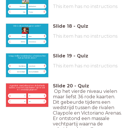
This item has no instructions
A
B
Quansah
Bellingham
C
D
Eze
Toney
Slide
18
-
Quiz
Wie is deze Portugese speler?
This item has no instructions
A
B
Neves
Dias
C
D
Vitinha
Conceicao
Slide
19
-
Quiz
Vraag: Welke Nederlandse scheidsrechter
fluit op het EK 2024?
This item has no instructions
A
B
Bas Nijhuis
Joey Kooij
C
D
Dennis Higler
Danny Makkelie
Slide
20
-
Quiz
Argentinië staat bekend om de keiharde
tackels. Hoeveel rode kaarten zijn er ooit
Op het vierde niveau vielen
in 1 wedstrijd gegeven
maar liefst 36 rode kaarten.
A
B
6
12
Dit gebeurde tijdens een
C
D
13
36
wedstrijd tussen de rivalen
Claypole en Victoriano Arenas.
Er ontstond een massale
vechtpartij waarna de