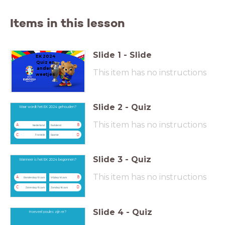
Items in this lesson
Slide
1
-
Slide
EK 2024
Quiz en
andere
This item has no instructions
weetjes
Slide
2
-
Quiz
Waar wordt het EK 2024 gehouden?
This item has no instructions
A
B
Nederland
Duitsland
C
D
Frankrijk
Spanje
Slide
3
-
Quiz
Wanneer is het EK 2024 begonnen?
This item has no instructions
A
B
Donderdag 13 Juni
Vrijdag 14 Juni
C
D
Zaterdag 15 Juni
Zondag 16 Juni
Slide
4
-
Quiz
Hoeveel poules zijn er?