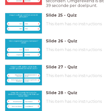
seconden. Omgerekend is dit
C
D
seconden
seconden
39 seconde per doelpunt.
Slide
25
-
Quiz
Vraag: In welk jaar werd het eerste EK
gehouden?
This item has no instructions
A
B
1964
1958
C
D
1960
1956
Slide
26
-
Quiz
Wie is regerend Europees Kampioen?
(2020)
This item has no instructions
A
B
Italië
Spanje
C
D
Engeland
Frankrijk
Slide
27
-
Quiz
Vraag: In welk stadion zal de finale
worden gespeeld van het EK 2024?
This item has no instructions
Allianz Arena
Het Olympiastadion in
A
B
München
Berlijn
Merkur Spiel-Arena
RheinEnergieStadion
C
D
Düsseldorf
Keulen
Slide
28
-
Quiz
Vraag: Wie scoorde het iconische
doelpunt met een volley in de finale van
het EK 1988?
This item has no instructions
A
B
Ronald Koeman
Arjen Robben
C
D
Marco van Basten
Frank Rijkaard