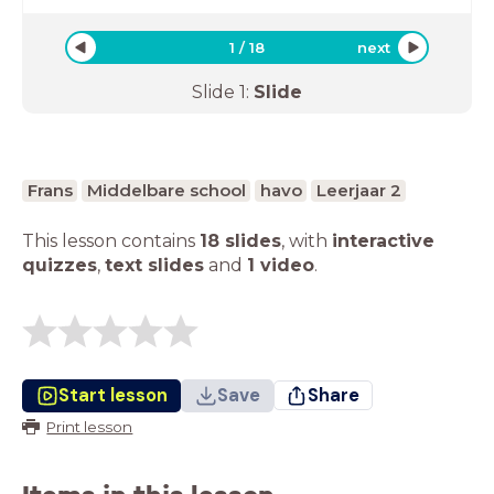
1
/
18
next
Slide
1
:
Slide
Frans
Middelbare school
havo
Leerjaar 2
This lesson contains
18 slides
,
with
interactive
quizzes
,
text slides
and
1 video
.
Start lesson
Save
Share
Print lesson