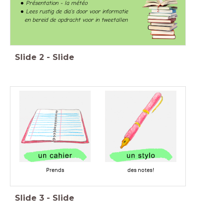
Présentation - la météo
Lees rustig de dia's door voor informatie
en bereid de opdracht voor in tweetallen
Slide
2
-
Slide
Prends
des notes!
Slide
3
-
Slide