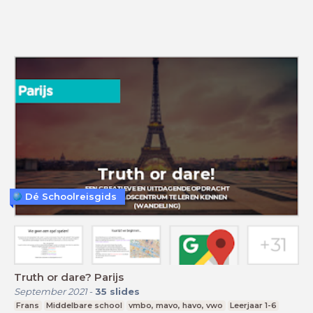
Dé Schoolreisgids
Truth or dare? Parijs
September 2021
-
35
slides
Frans
Middelbare school
vmbo, mavo, havo, vwo
Leerjaar 1-6