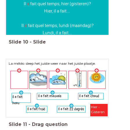
Il
a
fait quel temps, hier (gisteren)?
Hier, il a fait...
Il
a
fait quel temps, lundi (maandag)?
Lundi, il a fait...
Slide
10
-
Slide
La météo: sleep het juiste weer naar het juiste plaatje.
Il a fait mauvais
Il a fait chaud
il a fait
beau
Hier -
Il a fait froid
Il a fait 22 degrés
Gisteren
Slide
11
-
Drag question