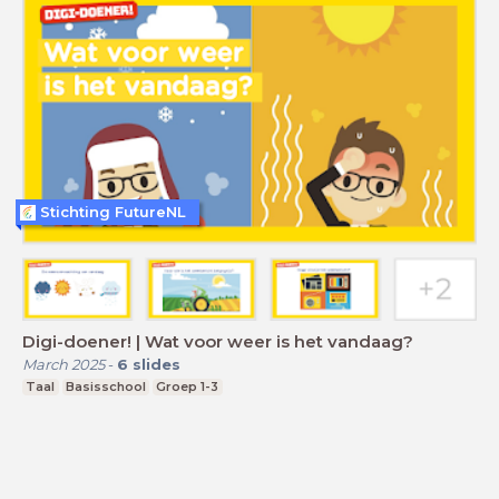
Stichting FutureNL
Digi-doener! | Wat voor weer is het vandaag?
March 2025
-
6
slides
Taal
Basisschool
Groep 1-3