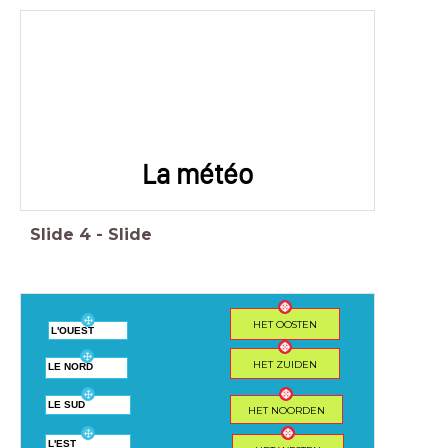
La météo
Slide
4
-
Slide
HET OOSTEN
L'OUEST
HET ZUIDEN
LE NORD
LE SUD
HET NOORDEN
L'EST