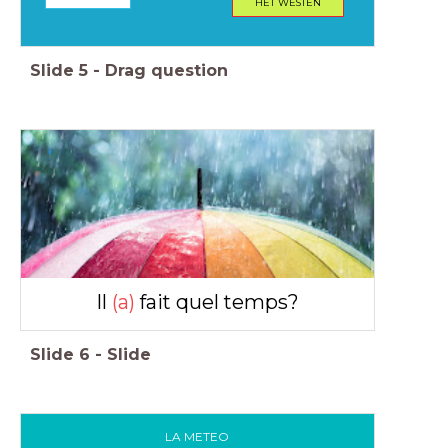
HET WESTEN
Slide
5
-
Drag question
Il
(a)
fait quel temps?
Slide
6
-
Slide
LA METEO