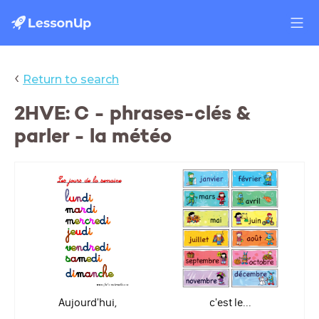
‹
Return to search
2HVE: C - phrases-clés &
parler - la météo
Aujourd'hui,
c'est le...