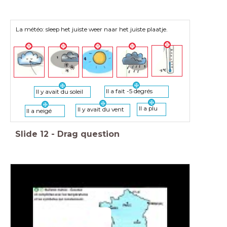
La météo: sleep het juiste weer naar het juiste plaatje.
Il a fait -5 degrés
Il y avait du soleil
Il a plu
Il y avait du vent
Il a neigé
Slide
12
-
Drag question