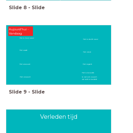
Slide
8
-
Slide
Aujourd'hui -
Vandaag
Het is mooi weer
Het is slecht weer
Het waait
Het vriest
Het sneeuwt
Het regent
Het is bewolkt
Het onweert
le ciel est couvert -
de lucht is bedekt
Slide
9
-
Slide
Verleden tijd