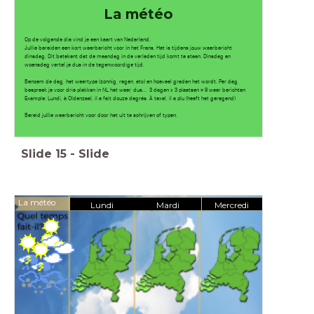
La météo
Op de volgende dia vind je een kaart van Nederland.
Jullie bereiden een kort weerbericht voor in het Frans. Het is tijdens jouw weerbericht
dinsdag. Dit betekent dat de maandag in de verleden tijd komt te staan. Dinsdag en
woensdag vertel je dus in de tegenwoordige tijd.
Benoem de dag, het weertype (zonnig, regen, etc) en hoeveel graden het wordt. Per dag,
bespreek je voor drie plekken in NL het weer, dus... 3 dagen x 3 plaatsen = 9 weer berichten
Example: Lundi, à Oldenzaal, il a fait douze degrés. À texel, il a plu (heeft het geregend)
Bereid jullie weerbericht voor door het uit te schrijven of typen.
Slide
15
-
Slide
La météo
Lundi
Mardi
Mercredi