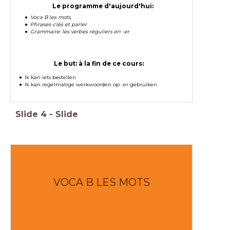
Le programme d'aujourd'hui:
Voca B les mots
Phrases-clés et parler
Grammaire: les verbes réguliers en -er
Le but: à la fin de ce cours:
Ik kan iets bestellen
Ik kan regelmatige werkwoorden op -er gebruiken
Slide
4
-
Slide
VOCA B LES MOTS