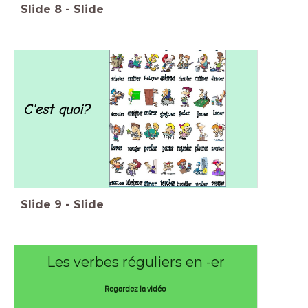
Slide
8
-
Slide
C'est quoi?
Slide
9
-
Slide
Les verbes réguliers en -er
Regardez la vidéo