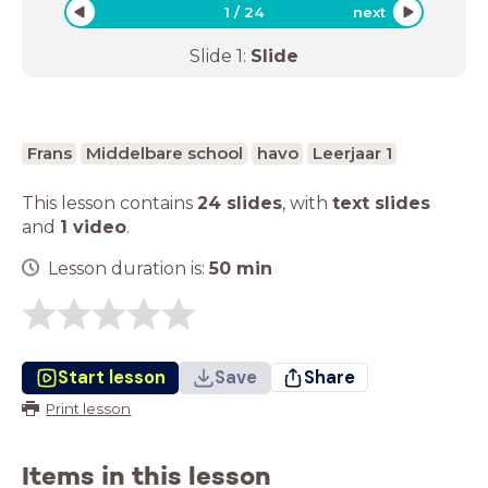
1
/
24
next
Slide
1
:
Slide
Frans
Middelbare school
havo
Leerjaar 1
This lesson contains
24 slides
,
with
text slides
and
1 video
.
Lesson duration is:
50
min
Start lesson
Save
Share
Print lesson
Items in this lesson