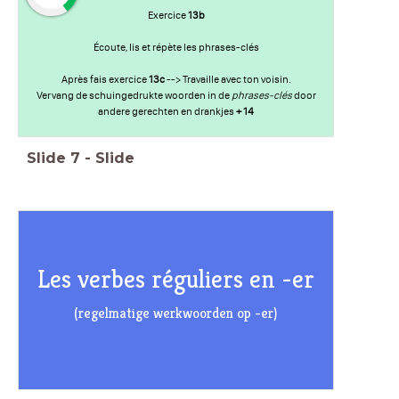
Exercice
13b
Écoute, lis et répète les phrases-clés
Après fais exercice
13c
--> Travaille avec ton voisin.
Vervang de schuingedrukte woorden in de
phrases-clés
door
andere gerechten en drankjes
+ 14
Slide
7
-
Slide
Les verbes réguliers en -er
(regelmatige werkwoorden op -er)