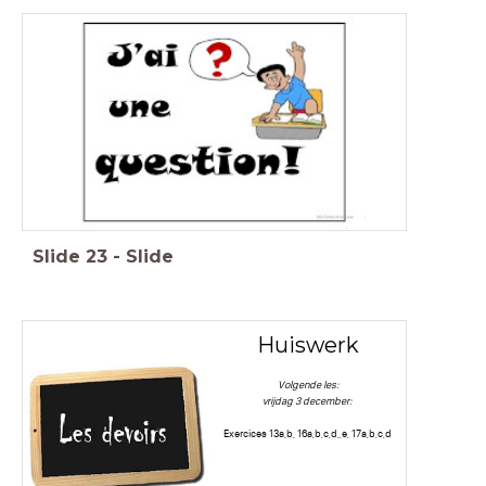
Slide
23
-
Slide
Huiswerk
Volgende les:
vrijdag 3 december:
Exercices 13a,b, 16a,b,c,d,,e, 17a,b,c,d