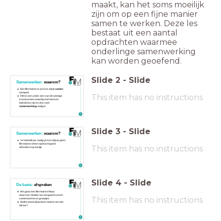
maakt, kan het soms moeilijk
zijn om op een fijne manier
samen te werken. Deze les
bestaat uit een aantal
opdrachten waarmee
onderlinge samenwerking
kan worden geoefend.
Slide
2
-
Slide
Samenwerken:
waarom?
Een film maken is proces dat je
samen
aangaat
This item has no instructions
Film is een uniek: een van de weinige
kunstvormen waarbij veel mensen
betrokken zijn en dus veel
samenwerking
nodig is
Slide
3
-
Slide
Samenwerken:
waarom?
Je hebt elkaar nodig: je kan (bijna) geen
film maken of een opdracht goed
This item has no instructions
afronden in je eentje
Slide
4
-
Slide
De basis:
afspraken
We gaan een film maken! Maar
daarvoor moeten we wel goed kunnen
This item has no instructions
samenwerken in groepjes.
Welke basisafspraken maken we met
elkaar?