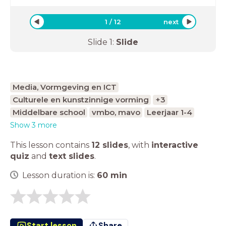
1
/
12
next
Slide
1
:
Slide
Media, Vormgeving en ICT
Culturele en kunstzinnige vorming
+3
Middelbare school
vmbo, mavo
Leerjaar 1-4
Show 3 more
This lesson contains
12 slides
,
with
interactive
quiz
and
text slides
.
Lesson duration is:
60
min
Start lesson
Share