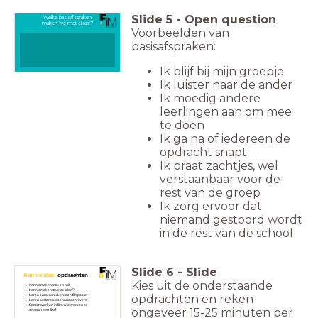
Slide
5
-
Open question
Welke basisafspraken
maken we met elkaar?
Voorbeelden van
basisafspraken:
Ik blijf bij mijn groepje
Ik luister naar de ander
Ik moedig andere
leerlingen aan om mee
te doen
Ik ga na of iedereen de
opdracht snapt
Ik praat zachtjes, wel
verstaanbaar voor de
rest van de groep
Ik zorg ervoor dat
niemand gestoord wordt
in de rest van de school
Slide
6
-
Slide
Aan de slag:
opdrachten
Kies uit de onderstaande
Kennismaken: mix en ruil
Kennismaken: true or false?
opdrachten en reken
Leren samenwerken: een filmposter
Leren luisteren: scenarioschrijvers
Samenwerken in film: wie werken er
ongeveer 15-25 minuten per
mee aan een film?