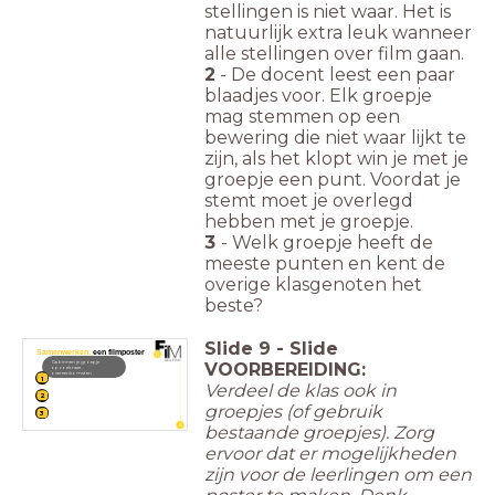
stellingen is niet waar. Het is
natuurlijk extra leuk wanneer
alle stellingen over film gaan.
2
- De docent leest een paar
blaadjes voor. Elk groepje
mag stemmen op een
bewering die niet waar lijkt te
zijn, als het klopt win je met je
groepje een punt. Voordat je
stemt moet je overlegd
hebben met je groepje.
3
- Welk groepje heeft de
meeste punten en kent de
overige klasgenoten het
beste?
Slide
9
-
Slide
Samenwerken:
een filmposter
VOORBEREIDING:
Ga binnen je groepje
opzoek naar
overeenkomsten
1
Verdeel de klas ook in
2
groepjes (of gebruik
3
bestaande groepjes). Zorg
ervoor dat er mogelijkheden
zijn voor de leerlingen om een