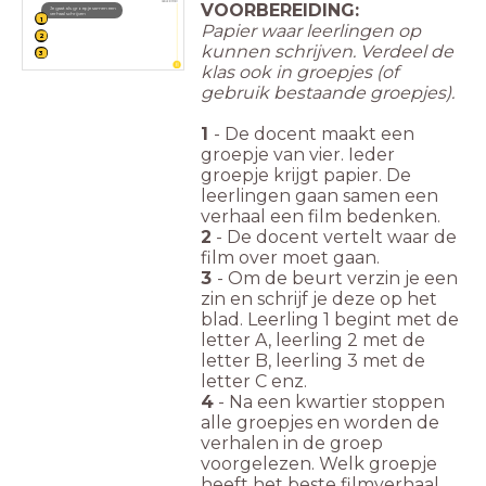
VOORBEREIDING:
Je gaat als groepje samen een
verhaal schrijven
1
Papier waar leerlingen op
2
kunnen schrijven. Verdeel de
3
klas ook in groepjes (of
gebruik bestaande groepjes).
1
- De docent maakt een
groepje van vier. Ieder
groepje krijgt papier. De
leerlingen gaan samen een
verhaal een film bedenken.
2
- De docent vertelt waar de
film over moet gaan.
3
- Om de beurt verzin je een
zin en schrijf je deze op het
blad. Leerling 1 begint met de
letter A, leerling 2 met de
letter B, leerling 3 met de
letter C enz.
4
- Na een kwartier stoppen
alle groepjes en worden de
verhalen in de groep
voorgelezen. Welk groepje
heeft het beste filmverhaal