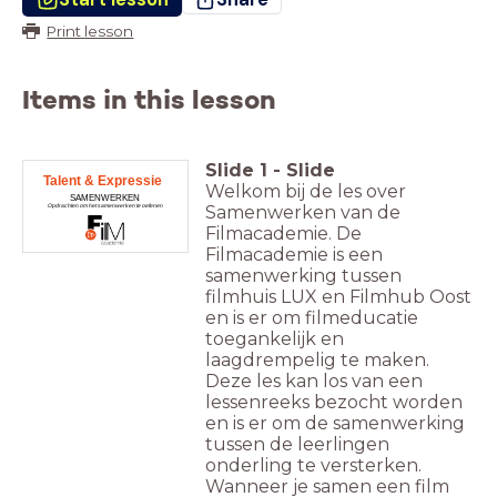
Print lesson
Items in this lesson
Slide
1
-
Slide
Talent & Expressie
Welkom bij de les over
SAMENWERKEN
Samenwerken van de
Opdrachten om het samenwerken te oefenen
Filmacademie. De
Filmacademie is een
samenwerking tussen
filmhuis LUX en Filmhub Oost
en is er om filmeducatie
toegankelijk en
laagdrempelig te maken.
Deze les kan los van een
lessenreeks bezocht worden
en is er om de samenwerking
tussen de leerlingen
onderling te versterken.
Wanneer je samen een film