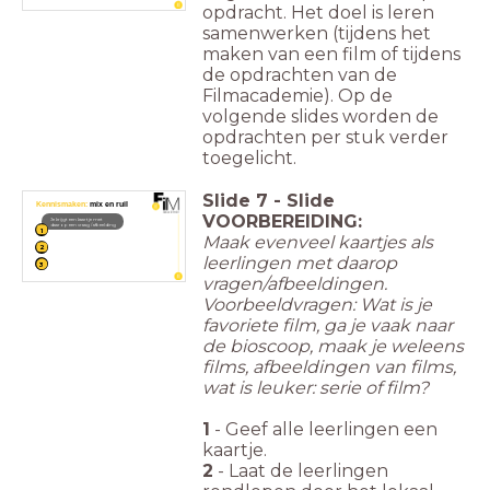
opdracht. Het doel is leren
samenwerken (tijdens het
maken van een film of tijdens
de opdrachten van de
Filmacademie). Op de
volgende slides worden de
opdrachten per stuk verder
toegelicht.
Slide
7
-
Slide
Kennismaken:
mix en ruil
VOORBEREIDING:
Je krijgt een kaartje met
daarop een vraag / afbeelding
1
Maak evenveel kaartjes als
2
leerlingen met daarop
3
vragen/afbeeldingen.
Voorbeeldvragen: Wat is je
favoriete film, ga je vaak naar
de bioscoop, maak je weleens
films, afbeeldingen van films,
wat is leuker: serie of film?
1
- Geef alle leerlingen een
kaartje.
2
- Laat de leerlingen