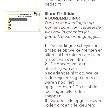
bedacht?
Slide
11
-
Slide
Samenwerken:
wie werken er
mee aan een film?
VOORBEREIDING:
Wie werken er allemaal mee
aan het maken van een film?
1
Papier waar leerlingen op
2
kunnen schrijven. Verdeel de
3
klas ook in groepjes (of
gebruik bestaande groepjes).
1
- De leerlingen schrijven in
groepjes op welke mensen er
allemaal betrokken zijn bij het
maken van een film.
2
- De docent zet een
aftiteling van een
Nederlandse film op. Welke
rollen zijn er nog meer en
waren nog niet
opgeschreven? Ga na of de
leerlingen alle rollen
snappen.
3
- Verdeel alle opgeschreven
rollen onder drie kleuren: