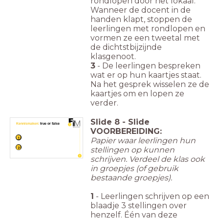
rondlopen door het lokaal.
Wanneer de docent in de
handen klapt, stoppen de
leerlingen met rondlopen en
vormen ze een tweetal met
de dichtstbijzijnde
klasgenoot.
3
- De leerlingen bespreken
wat er op hun kaartjes staat.
Na het gesprek wisselen ze de
kaartjes om en lopen ze
verder.
Slide
8
-
Slide
Kennismaken:
true or false
VOORBEREIDING:
1
Papier waar leerlingen hun
stellingen op kunnen
2
schrijven. Verdeel de klas ook
in groepjes (of gebruik
bestaande groepjes).
1
- Leerlingen schrijven op een
blaadje 3 stellingen over
henzelf. Één van deze