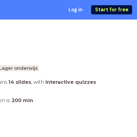
Log in
Start for free
Lager onderwijs
ains
14 slides
,
with
interactive quizzes
n is:
200
min