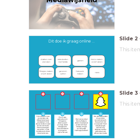
Slide
2
Dit doe ik graag online ...
This ite
chatten met 
videobellen 
foto's maken 
gamen
vrienden
met familie
en/of delen
filmpjes maken 
gewoon 
huiswerk 
niets
en/of delen
surfen
maken
Slide
3
This ite
Foto’s sturen naar
Het allerbekendste
Deze app
je vrienden, die
én grootste
gebruik je om
Hier kan je enkel
bliksemsnel weer
sociaal netwerk.
filmpjes te
foto’s of video’s
verdwijnen? Dat
Hoewel het niet
delen waarin
delen. Daarbij kan
doe je via deze app!
zo populair meer
je zingt, danst
je dan een leuk
Je kan ook leuke
is bij de jeugd,
of playbackt.
tekstje, emoji’s
filters toevoegen
telt het nog
Vooral kinderen
en natuurlijk
aan je foto, zoals
altijd de meeste
en jongeren
hashtags plaatsen!
hondenoren of een
gebruikers van
zijn er fan van.
bloemenkrans.
alle sociale media.