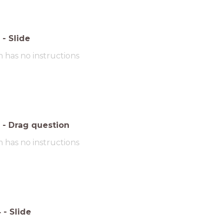
-
Slide
m has no instructions
-
Drag question
m has no instructions
4
-
Slide