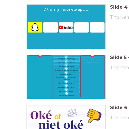
Slide
4
Dit is mijn favoriete app ...
This ite
Slide
5
<span style="color: rgb(49,
Iets opgezocht op Google
51, 94)">Heb ik nog nooit
gedaan ...</span>
naar Karrewiet gekeken
This ite
iets eng gezien online
mijn naam als wachtwoord gebruikt
een vlog gemaakt
meegedaan met een internet
challenge
mijn profiel op privé gezet
iets gekocht op internet
een app geïntalleerd
reclame gezien online
Slide
6
This ite