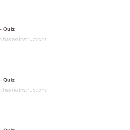
-
Quiz
m has no instructions
-
Quiz
m has no instructions