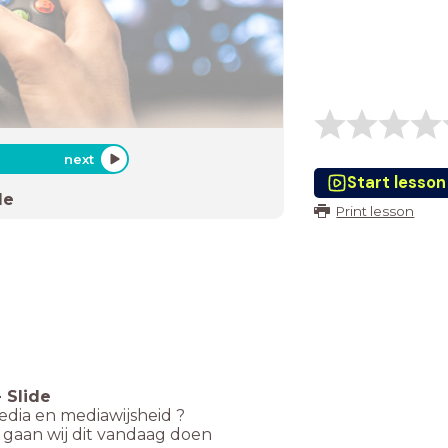
next
Start lesson
de
Print lesson
-
Slide
edia en mediawijsheid ?
gaan wij dit vandaag doen