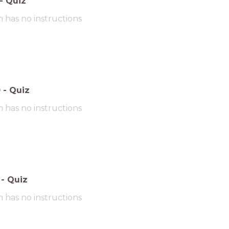
-
Quiz
m has no instructions
0
-
Quiz
m has no instructions
-
Quiz
m has no instructions