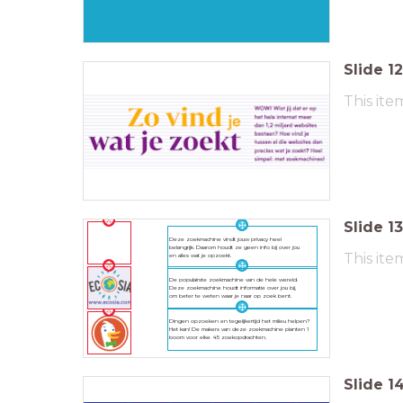
Slide
12
This ite
Slide
13
Deze zoekmachine vindt jouw privacy heel
belangrijk. Daarom houdt ze geen info bij over jou
This ite
en alles wat je opzoekt.
De populairste zoekmachine van de hele wereld.
Deze zoekmachine houdt informatie over jou bij,
om beter te weten waar je naar op zoek bent.
Dingen opzoeken en tegelijkertijd het milieu helpen?
Het kan! De makers van deze zoekmachine planten 1
boom voor elke 45 zoekopdrachten.
Slide
1