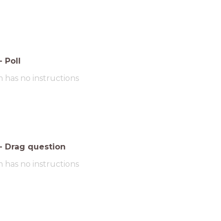
-
Poll
m has no instructions
-
Drag question
m has no instructions