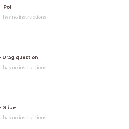
-
Poll
m has no instructions
-
Drag question
m has no instructions
-
Slide
m has no instructions