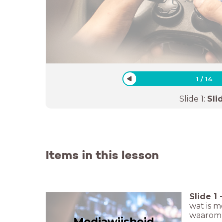
1
/
14
Slide
1
:
Sli
Items in this lesson
Slide
1
wat is m
waarom 
Mediawijsheid