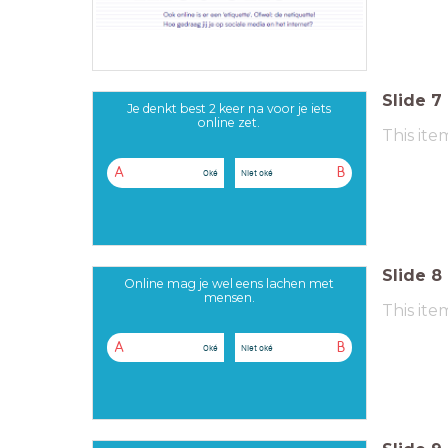
Slide
7
Je denkt best 2 keer na voor je iets
online zet.
This ite
A
B
Oké
Niet oké
Slide
8
Online mag je wel eens lachen met
mensen.
This ite
A
B
Oké
Niet oké