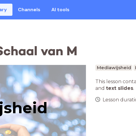
ary
Channels
AI tools
Schaal van M
Mediawijsheid
This lesson cont
and
text slides
.
Lesson duratio
jsheid