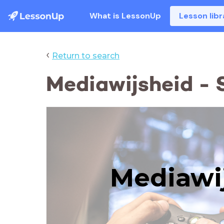
What is LessonUp
Lesson libr
‹
Return to search
Mediawijsheid - 
Mediawi