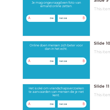
Slide
9
Je mag ongevraagd een foto van
iemand online zetten.
This ite
A
B
Oké
Niet oké
Slide
1
Online doen mensen zich beter voor
dan in het echt.
This ite
A
B
Oké
Niet oké
Slide
11
Het is oké om vriendschapsverzoeken
te aanvaarden van mensen die je niet
This ite
kent.
A
B
Oké
Niet oké