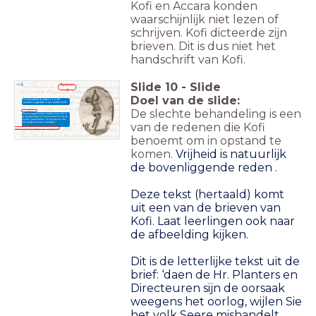
Kofi en Accara konden
waarschijnlijk niet lezen of
schrijven. Kofi dicteerde zijn
brieven. Dit is dus niet het
handschrift van Kofi.
Slide
10
-
Slide
Opstan
d
Doel van de slide:
Kofi benadrukt de reden voor de
opstand nogmaals in een andere brief:
De slechte behandeling is een
2 augustus
1763
'De plantagehouders hebben het volk al
te erg geslagen en mishandeld en op de
zweep "getrakteerd". Zo erg dat we het
van de redenen die Kofi
niet langer kunnen verdragen.'
Brief van Kofi aan gouverneur Van Hoogenheim
benoemt om in opstand te
komen.
Vrijheid is natuurlijk
de bovenliggende reden .
Deze tekst (hertaald) komt
uit een van de brieven van
Kofi.
Laat leerlingen ook naar
de afbeelding kijken.
Dit is de letterlijke tekst uit de
brief: ‘daen de Hr. Planters en
Directeuren sijn de oorsaak
weegens het oorlog, wijlen Sie
het volk Seere mishandelt