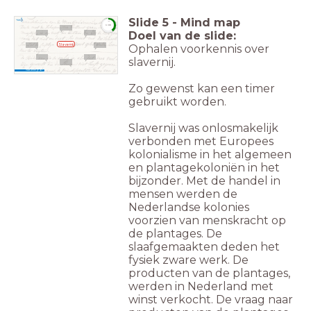
Slide
5
-
Mind map
timer
1:00
Doel van de slide:
Slavernij
Ophalen voorkennis over
slavernij.
Wat weet je al?
Zo gewenst kan een timer
gebruikt worden.
Slavernij was onlosmakelijk
verbonden met Europees
kolonialisme in het algemeen
en plantagekoloniën in het
bijzonder. Met de handel in
mensen werden de
Nederlandse kolonies
voorzien van menskracht op
de plantages. De
slaafgemaakten deden het
fysiek zware werk. De
producten van de plantages,
werden in Nederland met
winst verkocht. De vraag naar