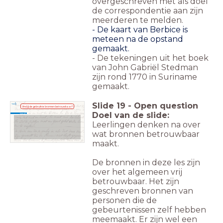
overgeschreven met als doel
de correspondentie aan zijn
meerderen te melden.
- De kaart van Berbice is
meteen na de opstand
gemaakt.
- De tekeningen uit het boek
van John Gabriël Stedman
zijn rond 1770 in Suriname
gemaakt.
Slide
19
-
Open question
Vind jij de gebruikte bronnen betrouwbaar?
Doel van de slide:
Leg uit!
Leerlingen denken na over
wat bronnen betrouwbaar
Bronnen van Onafhankelijkheid, 1576-1581
Bronnen van Onafhankelijkheid, 1576-1581
maakt.
De bronnen in deze les zijn
over het algemeen vrij
betrouwbaar. Het zijn
geschreven bronnen van
personen die de
gebeurtenissen zelf hebben
meemaakt. Er zijn wel een