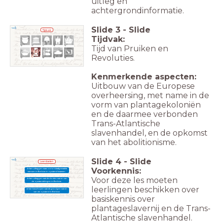
uitleg en
achtergrondinformatie.
Slide
3
-
Slide
Tijdvak
Tijdvak:
Tijd van Pruiken en
Revoluties.
Kenmerkende aspecten:
Uitbouw van de Europese
overheersing, met name in de
vorm van plantagekoloniën
en de daarmee verbonden
Trans-Atlantische
slavenhandel, en de opkomst
van het abolitionisme.
Slide
4
-
Slide
Leerdoelen
Voorkennis:
Je kan uitleggen waarom tot slaafgemaakte
mensen in Berbice in opstand kwamen.
Voor deze les moeten
Je kan uitleggen wat de doelen waren van
de opstandelingen in Berbice.
leerlingen beschikken over
Je kan beschrijven wat de gevolgen waren
van de opstand in Berbice.
basiskennis over
plantageslavernij en de Trans-
Atlantische slavenhandel.