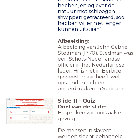
hebben, en og over de
natuur met schleegen
shwippen getracteerd, soo
hebben wij er niet lenger
kunnen uitstaan’
Afbeelding:
Afbeelding van John Gabriël
Stedman (1770). Stedman was
een Schots-Nederlandse
officier in het Nederlandse
leger. Hij is niet in Berbice
geweest, maar heeft wel
opstanden helpen
onderdrukken in Suriname.
Slide
11
-
Quiz
De opstand is een [...] van de slechte
behandeling van tot
slaafgemaakten.
Doel van de slide:
Welk woord ontbreekt?
Bespreken van oorzaak en
A
B
Oorzaak
Gevolg
Maar:
Maar:
gevolg.
Geen twijfel aan de positie van Filips II.
Geen twijfel aan de positie van Filips II.
C
Aanleiding
De religieuze problemen worden vooruit geschoven.
De religieuze problemen worden vooruit geschoven.
Wij Vrouwen Eisen
De mensen in slavernij
werden slecht behandeld.