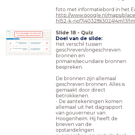
foto met informatiebord in het E
http://www.google.nl/maps/p
h152-k-no!7i4032!8i3024!4m13!
Slide
18
-
Quiz
Wat kun je zeggen over de bronnen
over Berbice die je hebt bekeken?
Doel van de slide:
Wat is juist?
Het verschil tussen
Dit zijn ongeschreven,
Dit zijn ongeschreven,
A
B
primaire bronnen
secundaire bronnen
Maar:
Maar:
geschreven/ongeschreven
Geen twijfel aan de positie van Filips II.
Geen twijfel aan de positie van Filips II.
Dit zijn geschreven, primaire
Dit zijn geschreven,
C
D
De religieuze problemen worden vooruit geschoven.
De religieuze problemen worden vooruit geschoven.
bronnen
secundaire bronnen
Wij Vrouwen Eisen
bronnen en
primaire/secundaire bronnen
bespreken.
De bronnen zijn allemaal
geschreven bronnen. Alles is
gemaakt door direct
betrokkenen.
- De aantekeningen komen
allemaal uit het dagrapport
van gouverneur van
Hoogenheim. Hij heeft de
brieven van de
opstandelingen