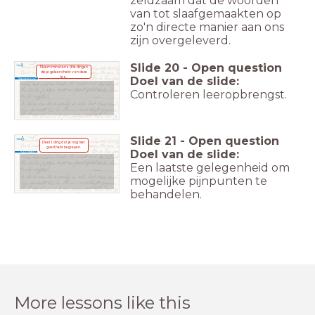
zeldzaam dat de woorden
van tot slaafgemaakten op
zo'n directe manier aan ons
zijn overgeleverd.
Slide
20
-
Open question
Noem minstens drie dingen
die je geleerd hebt van deze
les.
Doel
van de slide:
Wat weet je nu?
Controleren leeropbrengst.
Bronnen van Onafhankelijkheid, 1576-1581
Bronnen van Onafhankelijkheid, 1576-1581
Slide
21
-
Open question
Deel 1 ding dat je nog niet
goed hebt begrepen.
Doel
van de slide:
Nog vragen?
Een laatste gelegenheid om
mogelijke pijnpunten te
Bronnen van Onafhankelijkheid, 1576-1581
Bronnen van Onafhankelijkheid, 1576-1581
behandelen.
More lessons like this