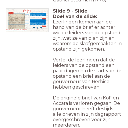
Slide
9
-
Slide
Opstan
d
8 maart
hertaling
1763
'Waarschuwing aan de heer Gouverneur van
Doel van de slide:
Kapitein Kofi, van de plantage-eigenaar
Bankeij, en Accara, ook van Bankeij.'
hertaling
Leerlingen komen aan de
'Dan zal de Kapitein met een hoop volk
komen om te vechten.'
'De reden van de oorlog is dat er veel
plantage-eigenaren zijn, die hun slaven
niet hebben gegeven wat hen toe kwam. Dat
hand van de brief er achter
waren vooral...'
hertaling
Brief van opstandelingen aan gouverneur Van Hoogenheim
wie de leiders van de opstand
zijn, wat ze van plan zijn en
waarom de slaafgemaakten in
opstand zijn gekomen.
Vertel de leerlingen dat de
leiders van de opstand een
paar dagen na de start van de
opstand een brief aan de
gouverneur van Berbice
hebben geschreven.
De originele brief van Kofi en
Accara is verloren gegaan. De
gouverneur heeft destijds
alle brieven in zijn dagrapport
overgeschreven voor zijn
meerderen.