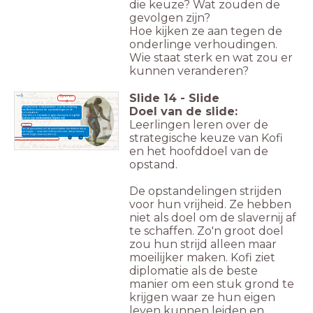
die keuze? Wat zouden de
gevolgen zijn?
Hoe kijken ze aan tegen de
onderlinge verhoudingen.
Wie staat sterk en wat zou er
kunnen veranderen?
Slide
14
-
Slide
Opstan
d
Doel van de slide:
Kofi besluit te onderhandelen over de verdeling
van Berbice tussen de opstandelingen en de
kolonisators.
Over één voorwaarde is geen discussie mogelijk:
Kofi en zijn medestanders blijven vrij!
Leerlingen leren over de
april
1763
'als de gouverneur wil de grond hebbe van berbice die je
sal krijgen ... maar dan moet je ook sien, dat je nieuwe
strategische keuze van Kofi
slaven krijgt, maar wij ben vrij.'
Brief van Kofi aan gouverneur Van Hoogenheim
en het hoofddoel van de
opstand.
De opstandelingen strijden
voor hun vrijheid. Ze hebben
niet als doel om de slavernij af
te schaffen. Zo'n groot doel
zou hun strijd alleen maar
moeilijker maken. Kofi ziet
diplomatie als de beste
manier om een stuk grond te
krijgen waar ze hun eigen
leven kunnen leiden en