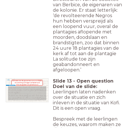
van Berbice, de eigenaren van
de kolonie. Er staat letterlijk:
‘de revolteerende Negros
hun hebben verspreijd als
een loopend vuur, overal de
plantagies aflopende met
moorden, doodslaan en
brandstigten, zoo dat binnen
24 uure 18 plantagies van de
kerk af tot aan de plantagie
La solitude toe zijn
geabandonneert en
afgeloopen.’
Slide
13
-
Open question
Kofi weet dat de gouverneur waarschijnlijk
versterking zal krijgen uit Nederland.
Doel van de slide:
Wat zou jij doen als je Kofi was?
Beredeneer!
Leerlingen laten nadenken
over de situatie en zich
Bronnen van Onafhankelijkheid, 1576-1581
Bronnen van Onafhankelijkheid, 1576-1581
inleven in de situatie van Kofi.
Dit is een open vraag.
Bespreek met de leerlingen
de keuzes, waarom maken ze