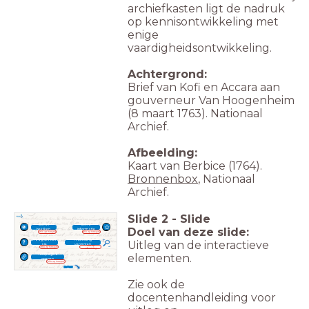
archiefkasten ligt de nadruk
op kennisontwikkeling met
enige
vaardigheidsontwikkeling.
Achtergrond:
Brief van Kofi en Accara aan
gouverneur Van Hoogenheim
(8 maart 1763). Nationaal
Archief.
Afbeelding:
Kaart van Berbice (1764).
Bronnenbox
, Nationaal
Archief.
Slide
2
-
Slide
Detail
Extra
Doel van deze slide:
bekijken
informatie
Klik op hotspot
Klik op hotspot
Vraag/discus
Afbeelding
Uitleg van de interactieve
sie
vergroten
Klik op
Klik op hotspot
afbeelding
elementen.
Webpagina
openen
Klik op hotspot
Notiti
es
Zie ook de
docentenhandleiding voor