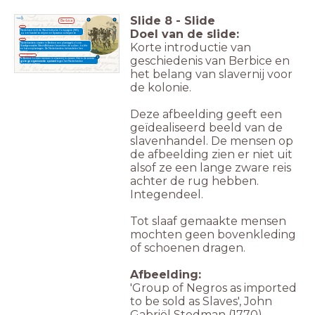
Slide
8
-
Slide
Berbice
162
1
Doel van de slide:
Nederland richt de West-Indische Compagnie (WIC)
op om handel te drijven en Spaanse schepen te
kapen.
162
7
Korte introductie van
Nederlanders starten in Berbice een plantagekolonie.
Slaafgemaakte West-Afrikanen bewerken de suiker-, koffie-
en katoenplantages. De Nederlanders behandelen hen
wreed.
23 februari
geschiedenis van Berbice en
1763
In Berbice komen mensen in slavernij in verzet. Het is de eerste
Beleg van Leiden, 1573-
grote georganiseerde
opstand
tegen het Nederlandse
1574
slavernijsysteem.
het belang van slavernij voor
de kolonie.
Deze afbeelding geeft een
geïdealiseerd beeld van de
slavenhandel. De mensen op
de afbeelding zien er niet uit
alsof ze een lange zware reis
achter de rug hebben.
Integendeel.
Tot slaaf gemaakte mensen
mochten geen bovenkleding
of schoenen dragen.
Afbeelding:
'Group of Negros as imported
to be sold as Slaves', John
Gabriël Stedman (1770).