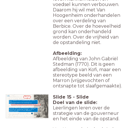
voedsel kunnen verbouwen.
Daarom hij wil met Van
Hoogenheim onderhandelen
over een verdeling van
Berbice. Over de hoeveelheid
grond kan onderhandeld
worden. Over de vrijheid van
de opstandeling niet.
Afbeelding:
Afbeelding van John Gabriël
Stedman (1770). Dit is geen
afbeelding van Kofi, maar een
stereotype beeld van een
Marron (vrijgevochten of
ontsnapte tot slaafgemaakte).
Slide
15
-
Slide
Opstan
d
Doel van de slide:
Van Hoogenheim wil de opstandelingen geen vrijheid
geven.
Hij besluit tijd te rekken tot de versterkingen zijn
aangekomen.
'...en te blijven onderhandelen met de opstandelingen, maar alleen om tijd te
Hij blijft Kofi brieven schrijven, maar weigert beloftes te
winnen.'
Leerlingen leren over de
doen.
In december 1763 komen 600 Nederlandse soldaten aan.
Daar kunnen de opstandelingen niet tegen op. Na 10
maanden strijd is Berbice in zomer 1764 weer in
strategie van de gouverneur
Nederlandse handen.
en het einde van de opstand.