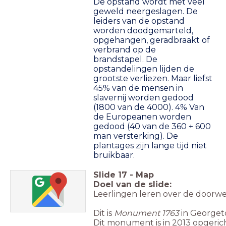
De opstand wordt met veel
geweld neergeslagen. De
leiders van de opstand
worden doodgemarteld,
opgehangen, geradbraakt of
verbrand op de
brandstapel.
De
opstandelingen lijden de
grootste verliezen. Maar liefst
45% van de mensen in
slavernij worden gedood
(1800 van de 4000).
4% Van
de Europeanen worden
gedood (40 van de 360 + 600
man versterking).
De
plantages zijn lange tijd niet
bruikbaar.
Slide
17
-
Map
Doel van de slide:
Leerlingen leren over de doorwer
Dit is
Monument 1763
in Georgeto
Dit monument is in 2013 opgerich