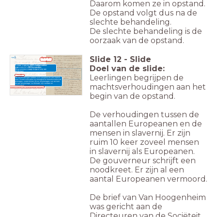
Daarom komen ze in opstand.
De opstand volgt dus na de
slechte behandeling.
De slechte behandeling is de
oorzaak van de opstand.
Slide
12
-
Slide
Opstan
d
Doel van de slide:
Er staan ongeveer
4000 slaafgemaakten
tegenover zo’n
350 Europeanen.
De gouverneur vraagt dringend hulp aan
Nederland:
Leerlingen begrijpen de
25 maart
1763
'De opstandelingen hebben zich verspreid als een lopend
vuur. Overal overvallen ze moordend en brandstichtend de
plantages, zodat binnen 24 uur 18 plantages van de kerk
machtsverhoudingen aan het
tot aan de plantage 'La Solitude' zijn verlaten en
geplunderd.'
Brief van gouverneur Van Hoogenheim aan Nederland
begin van de opstand.
De verhoudingen tussen de
aantallen Europeanen en de
mensen in slavernij. Er zijn
ruim 10 keer zoveel mensen
in slavernij als Europeanen.
De gouverneur schrijft een
noodkreet. Er zijn al een
aantal Europeanen vermoord.
De brief van Van Hoogenheim
was gericht aan de
Directeuren van de Sociëteit