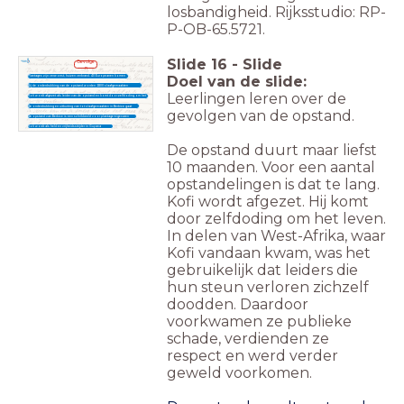
losbandigheid. Rijksstudio: RP-
P-OB-65.5721.
Slide
16
-
Slide
Gevolge
n
Doel van de slide:
Plantages zijn verwoest, huizen verbrand. 40 Europeanen komen
om.
Bij de onderdrukking van de opstand worden 1800 slaafgemaakten
vermoord.
Leerlingen leren over de
Kofi wordt afgezet als leider van de opstand en komt door zelfdoding om het
leven.
De onderdrukking en uitbuiting van tot slaafgemaakten in Berbice gaat
gevolgen van de opstand.
door.
De opstand van Berbice is een schrikbeeld voor plantage-eigenaren
elders.
Kofi wordt als held en vrijheidsstrijder in Guyana
herdacht.
De opstand duurt maar liefst
10 maanden. Voor een aantal
opstandelingen is dat te lang.
Kofi wordt afgezet. Hij komt
door zelfdoding om het leven.
In delen van West-Afrika, waar
Kofi vandaan kwam, was het
gebruikelijk dat leiders die
hun steun verloren zichzelf
doodden. Daardoor
voorkwamen ze publieke
schade, verdienden ze
respect en werd verder
geweld voorkomen.