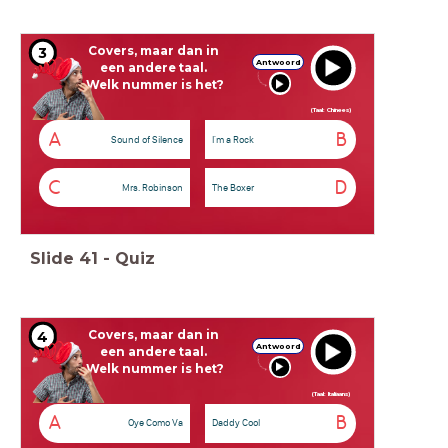
Covers, maar dan in
3
Antwoord
een andere taal.
Welk nummer is het?
(Taal: Chinees)
A
B
Sound of Silence
I'm a Rock
C
D
Mrs. Robinson
The Boxer
Slide
41
-
Quiz
Covers, maar dan in
4
Antwoord
een andere taal.
Welk nummer is het?
(Taal: Italiaans)
A
B
Oye Como Va
Daddy Cool