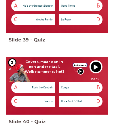
A
B
He's the Greatest Dancer
Good Times
C
D
We Are Family
Le Freak
Slide
39
-
Quiz
Covers, maar dan in
2
Antwoord
een andere taal.
Welk nummer is het?
(Taal: Fins)
A
B
Rock the Casbah
Conga
C
D
Venus
I love Rock 'n' Roll
Slide
40
-
Quiz