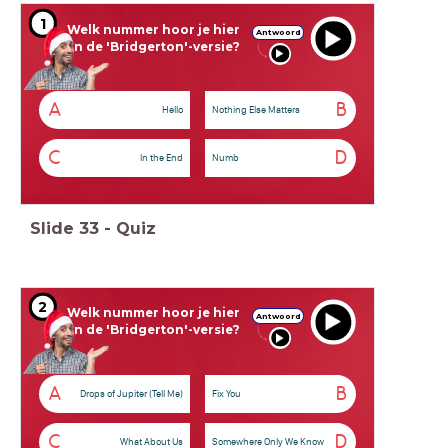
1
Welk nummer hoor je hier
Antwoord
in de 'Bridgerton'-versie?
A
B
Hello
Nothing Else Matters
C
D
In the End
Numb
Slide
33
-
Quiz
2
Welk nummer hoor je hier
Antwoord
in de 'Bridgerton'-versie?
A
B
Drops of Jupiter (Tell Me)
Fix You
C
D
What About Us
Somewhere Only We Know