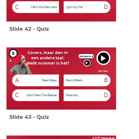
C
D
Life in the Fast Lane
Light my Fire
Slide
42
-
Quiz
Covers, maar dan in
5
Antwoord
een andere taal.
Welk nummer is het?
(Taal: Duits)
A
B
Take It Easy
Paint it Black
C
D
(Don't Fear) The Reaper
Paranoid
Slide
43
-
Quiz