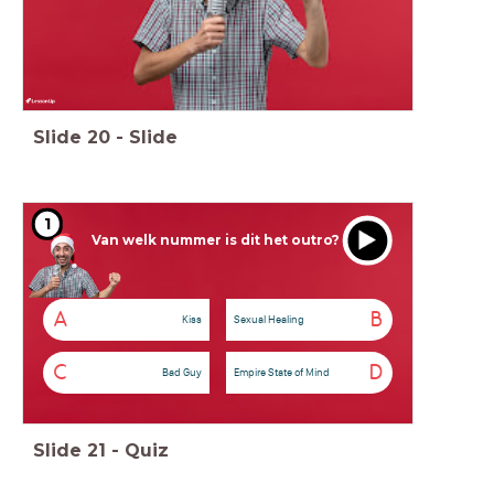
Slide
20
-
Slide
1
Van welk nummer is dit het outro?
A
B
Kiss
Sexual Healing
C
D
Bad Guy
Empire State of Mind
Slide
21
-
Quiz