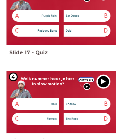
A
B
Purple Rain
Bat Dance
C
D
Rasberry Beret
Gold
Slide
17
-
Quiz
4
Welk nummer hoor je hier
Antwoord
in slow motion?
A
B
Halo
Shallow
C
D
Flowers
The Rose