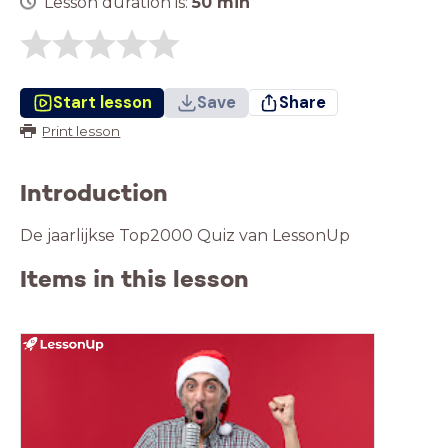
Lesson duration is:
50
min
Start lesson
Save
Share
Print lesson
Introduction
De jaarlijkse Top2000 Quiz van LessonUp
Items in this lesson