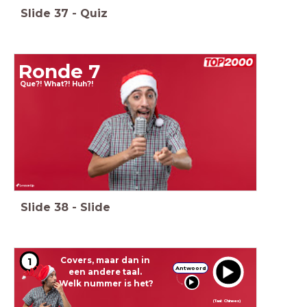
Slide
37
-
Quiz
Ronde 7
Que?! What?! Huh?!
Slide
38
-
Slide
Covers, maar dan in
1
Antwoord
een andere taal.
Welk nummer is het?
(Taal: Chinees)