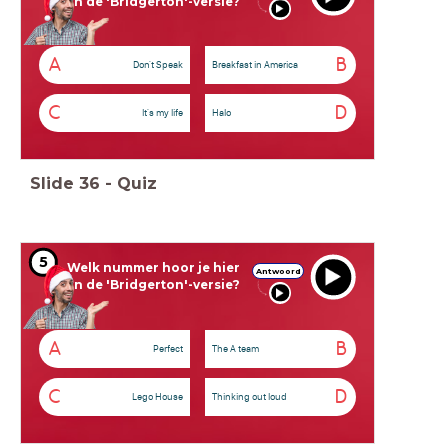
in de 'Bridgerton'-versie?
A
B
Don't Speak
Breakfast in America
C
D
It's my life
Halo
Slide
36
-
Quiz
5
Welk nummer hoor je hier
Antwoord
in de 'Bridgerton'-versie?
A
B
Perfect
The A team
C
D
Lego House
Thinking out loud