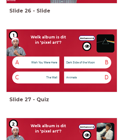
Slide
26
-
Slide
1
Welk album is dit
Antwoord
in 'pixel art'?
A
B
Wish You Were Here
Dark Side of the Moon
C
D
The Wall
Animals
Slide
27
-
Quiz
2
Welk album is dit
Antwoord
in 'pixel art'?