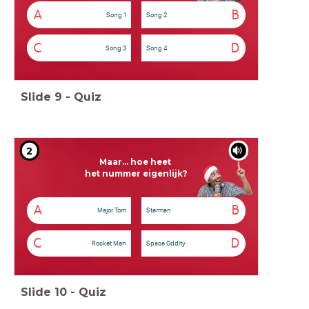
A
B
Song 1
Song 2
C
D
Song 3
Song 4
Slide
9
-
Quiz
2
Maar... hoe heet
het nummer eigenlijk?
A
B
Major Tom
Starman
C
D
Rocket Man
Space Oddity
Slide
10
-
Quiz