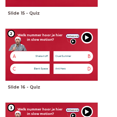
Slide
15
-
Quiz
2
Welk nummer hoor je hier
Antwoord
in slow motion?
A
B
Shake it off
Cruel Summer
C
D
Blank Space
Anti Hero
Slide
16
-
Quiz
3
Welk nummer hoor je hier
Antwoord
in slow motion?