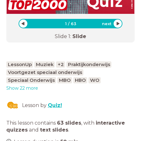
Quiz
Red edition
Editie
1
/
63
next
Slide
1
:
Slide
LessonUp
Muziek
+2
Praktijkonderwijs
Voortgezet speciaal onderwijs
Speciaal Onderwijs
MBO
HBO
WO
Show 22 more
Lesson by
Quiz!
This lesson contains
63 slides
,
with
interactive
quizzes
and
text slides
.