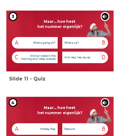
3
Maar... hoe heet
het nummer eigenlijk?
A
B
What's going on?
What's up?
And so I wake in the
C
D
And I say, hey-ey-ey
morning and I step outside
Slide
11
-
Quiz
4
Maar... hoe heet
het nummer eigenlijk?
A
B
Holiday Rap
Rapture