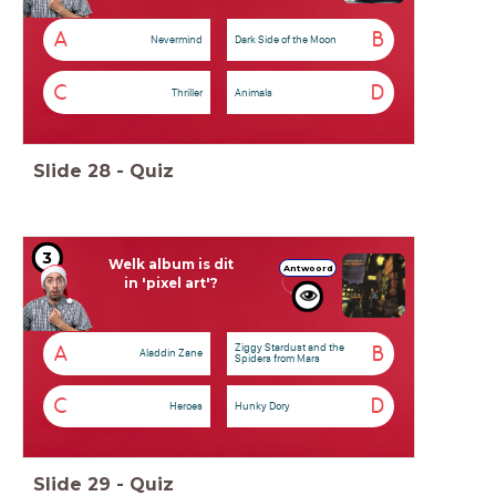
A
B
Nevermind
Dark Side of the Moon
C
D
Thriller
Animals
Slide
28
-
Quiz
3
Welk album is dit
Antwoord
in 'pixel art'?
Ziggy Stardust and the
A
B
Aladdin Zane
Spiders from Mars
C
D
Heroes
Hunky Dory
Slide
29
-
Quiz