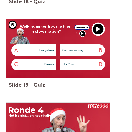
Slide
18
-
Quiz
5
Welk nummer hoor je hier
Antwoord
in slow motion?
A
B
Everywhere
Go your own way
C
D
Dreams
The Chain
Slide
19
-
Quiz
Ronde 4
Het begint... en het eindigt.