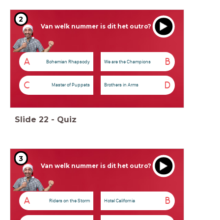
2
Van welk nummer is dit het outro?
A
B
Bohemian Rhapsody
We are the Champions
C
D
Master of Puppets
Brothers in Arms
Slide
22
-
Quiz
3
Van welk nummer is dit het outro?
A
B
Riders on the Storm
Hotel California