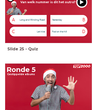
Van welk nummer is dit het outro?
A
B
Long and Winding Road
Yesterday
C
D
Let it be
Fool on the hill
Slide
25
-
Quiz
Ronde 5
Gestippelde albums