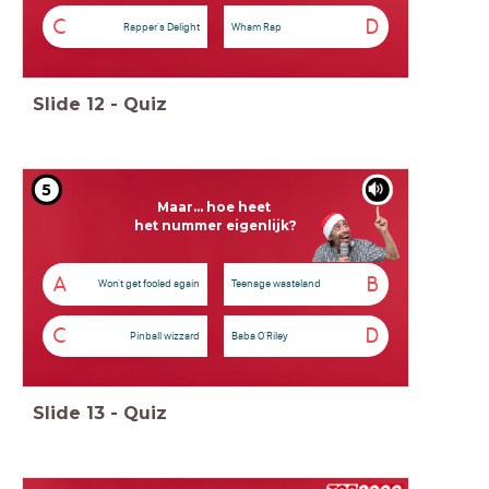
C
D
Rapper's Delight
Wham Rap
Slide
12
-
Quiz
5
Maar... hoe heet
het nummer eigenlijk?
A
B
Won't get fooled again
Teenage wasteland
C
D
Pinball wizzard
Baba O'Riley
Slide
13
-
Quiz