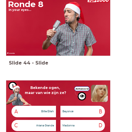
Ronde 8
In your eyes…
Slide
44
-
Slide
1
Bekende ogen,
Antwoord
maar van wie zijn ze?
A
B
Billie Eilish
Beyoncé
C
D
Ariana Grande
Madonna