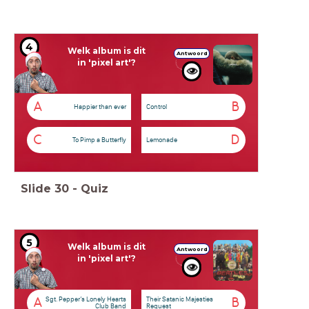
4
Welk album is dit
Antwoord
in 'pixel art'?
A
B
Happier than ever
Control
C
D
To Pimp a Butterfly
Lemonade
Slide
30
-
Quiz
5
Welk album is dit
Antwoord
in 'pixel art'?
Sgt. Pepper’s Lonely Hearts
Their Satanic Majesties
A
B
Club Band
Request