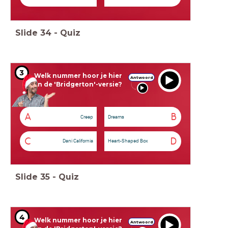
Slide
34
-
Quiz
3
Welk nummer hoor je hier
Antwoord
in de 'Bridgerton'-versie?
A
B
Creep
Dreams
C
D
Dani California
Heart-Shaped Box
Slide
35
-
Quiz
4
Welk nummer hoor je hier
Antwoord