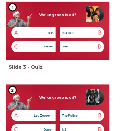
1
Welke groep is dit?
A
B
ABBA
The Beatles
C
D
Bee Gees
Queen
Slide
3
-
Quiz
2
Welke groep is dit?
A
B
Led Zeppelin
The Police
C
D
Queen
U2