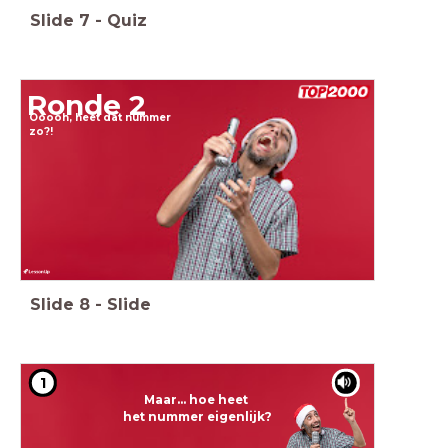
Slide
7
-
Quiz
Ronde 2
Ooooh, heet dat nummer
zo?!
Slide
8
-
Slide
1
Maar... hoe heet
het nummer eigenlijk?