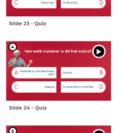
C
D
Piano Man
Mr Blue Sky
Slide
23
-
Quiz
4
Van welk nummer is dit het outro?
Paradise by the Dashboard
A
B
School
Light
C
D
Dreams
Another Brick in the Wall
Slide
24
-
Quiz
5