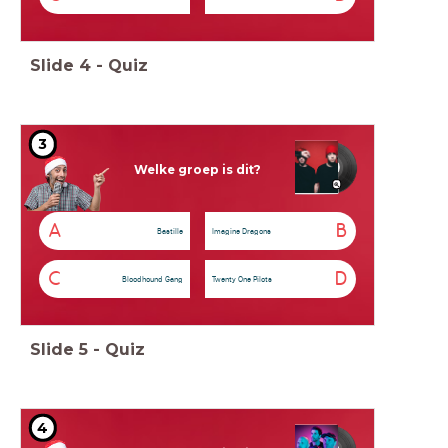
Slide
4
-
Quiz
3
Welke groep is dit?
A
B
Bastille
Imagine Dragons
C
D
Bloodhound Gang
Twenty One Pilots
Slide
5
-
Quiz
4