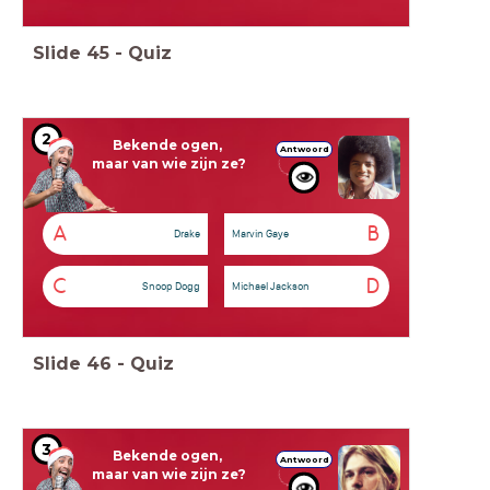
Slide
45
-
Quiz
2
Bekende ogen,
Antwoord
maar van wie zijn ze?
A
B
Drake
Marvin Gaye
C
D
Snoop Dogg
Michael Jackson
Slide
46
-
Quiz
3
Bekende ogen,
Antwoord
maar van wie zijn ze?