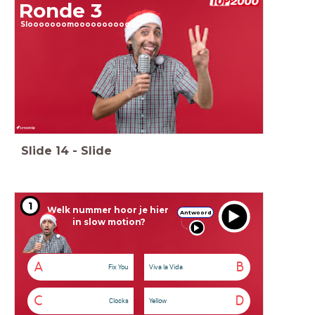
Ronde 3
Slooooooomooooooooooo
Slide
14
-
Slide
1
Welk nummer hoor je hier
Antwoord
in slow motion?
A
B
Fix You
Viva la Vida
C
D
Clocks
Yellow