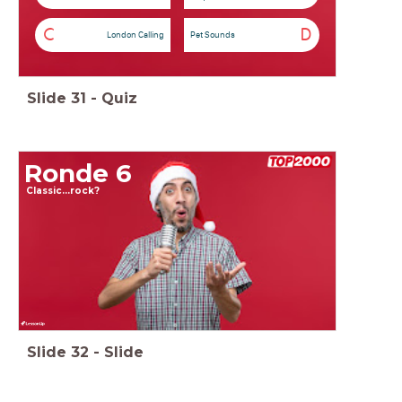
C
D
London Calling
Pet Sounds
Slide
31
-
Quiz
Ronde 6
Classic...rock?
Slide
32
-
Slide