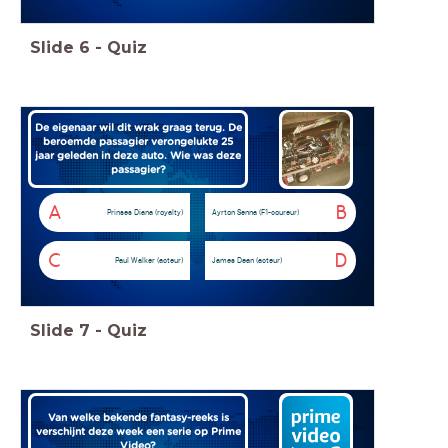
Slide
6
-
Quiz
De eigenaar wil dit wrak graag terug. De
beroemde passagier verongelukte 25
jaar geleden in deze auto. Wie was deze
passagier?
A
B
Prinses Diana (royalty)
Ayrton Senna (F1-coureur)
C
D
Paul Walker (acteur)
James Dean (acteur)
Slide
7
-
Quiz
Van welke bekende fantasy-reeks is
verschijnt deze week een serie op Prime
Video?