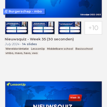
Burgerschap - mbo
Nieuwsquiz - Week 35 (30 seconden)
July 2024
-
14
slides
Wereldoriëntatie
LessonUp
Middelbare school
Basisschool
vmbo, mavo, havo, vwo