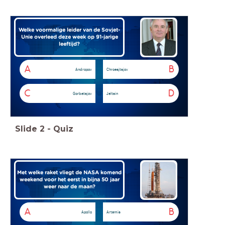
Welke voormalige leider van de Sovjet-
Unie overleed deze week op 91-jarige
leeftijd?
A
B
Andropov
Chroesjtsjov
C
D
Gorbatsjov
Jeltsin
Slide
2
-
Quiz
Met welke raket vliegt de NASA komend
weekend voor het eerst in bijna 50 jaar
weer naar de maan?
A
B
Apollo
Artemis