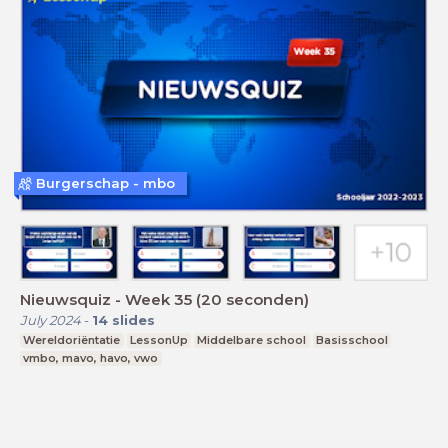
Burgerschap - mbo
Nieuwsquiz - Week 35 (20 seconden)
July 2024
-
14
slides
Wereldoriëntatie
LessonUp
Middelbare school
Basisschool
vmbo, mavo, havo, vwo