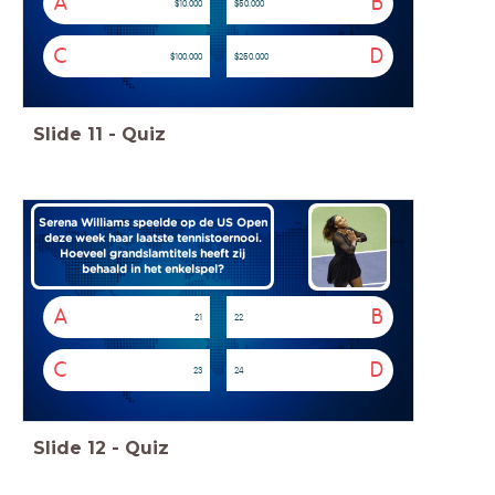
A
B
$10.000
$50.000
C
D
$100.000
$250.000
Slide
11
-
Quiz
Serena Williams speelde op de US Open
deze week
haar laatste tennistoernooi.
Hoeveel grandslamtitels heeft zij
behaald in het
enkelspel?
A
B
21
22
C
D
23
24
Slide
12
-
Quiz