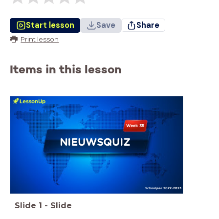
Start lesson
Save
Share
Print lesson
Items in this lesson
Week 35
NIEUWSQUIZ
Schooljaar 2022-2023
Slide
1
-
Slide