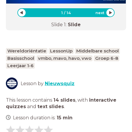
1
/
14
next
Slide
1
:
Slide
Wereldoriëntatie
LessonUp
Middelbare school
Basisschool
vmbo, mavo, havo, vwo
Groep 6-8
Leerjaar 1-6
Lesson by
Nieuwsquiz
This lesson contains
14 slides
,
with
interactive
quizzes
and
text slides
.
Lesson duration is:
15
min