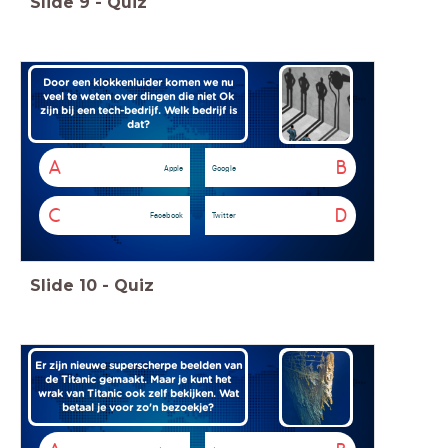
Slide
9
-
Quiz
Door een klokkenluider komen we nu
veel te weten over dingen die niet Ok
zijn bij een tech-bedrijf. Welk bedrijf is
dat?
A
B
Apple
Google
C
D
Facebook
Twitter
Slide
10
-
Quiz
Er zijn nieuwe superscherpe beelden van
de Titanic gemaakt. Maar je kunt het
wrak van Titanic ook zelf bekijken. Wat
betaal je voor zo'n bezoekje?