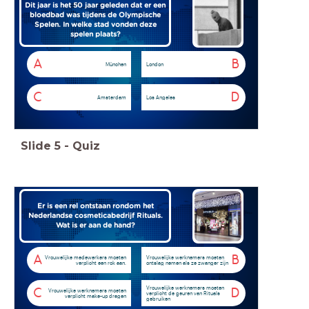
Dit jaar is het 50 jaar geleden dat er een
bloedbad was tijdens de Olympische
Spelen. In welke stad vonden deze
spelen plaats?
A
B
München
London
C
D
Amsterdam
Los Angeles
Slide
5
-
Quiz
Er is een rel ontstaan rondom het
Nederlandse cosmeticabedrijf Rituals.
Wat is er aan de hand?
A
B
Vrouwelijke medewerkers moeten
Vrouwelijke werknemers moeten
verplicht een rok aan.
ontslag nemen als ze zwanger zijn
Vrouwelijke werknemers moeten
C
D
Vrouwelijke werknemers moeten
verplicht de geuren van Rituals
verplicht make-up dragen
gebruiken