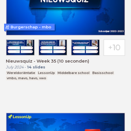
Burgerschap - mbo
Nieuwsquiz - Week 35 (10 seconden)
July 2024
-
14
slides
Wereldoriëntatie
LessonUp
Middelbare school
Basisschool
vmbo, mavo, havo, vwo