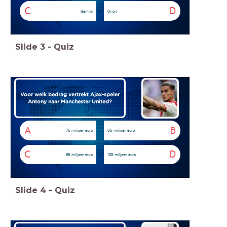
C
D
Gemini
Orion
Slide
3
-
Quiz
Voor welk bedrag vertrekt Ajax-speler
Antony naar Manchester United?
A
B
75 miljoen euro
85 miljoen euro
C
D
95 miljoen euro
105 miljoen euro
Slide
4
-
Quiz