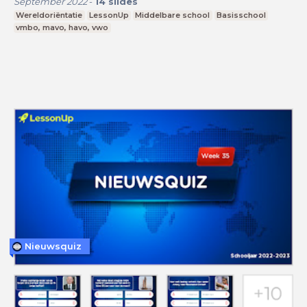
September 2022
-
14
slides
Wereldoriëntatie
LessonUp
Middelbare school
Basisschool
vmbo, mavo, havo, vwo
Nieuwsquiz