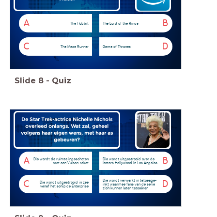
A
B
The Hobbit
The Lord of the Rings
C
D
The Maze Runner
Game of Thrones
Slide
8
-
Quiz
De Star Trek-actrice Nichelle Nichols
overleed onlangs. Wat zal, geheel
volgens haar eigen wens, met haar as
gebeuren?
A
B
Die wordt de ruimte ingeschoten
Die wordt uitgestrooid over de
met een Vulcan-raket
letters Hollywood in Los Angeles.
Die wordt verwerkt in tatoeage-
C
D
Die wordt uitgestrooid in zee
inkt waarmee fans van de serie
vanaf het schip de Enterprise
zich kunnen laten tatoeëren