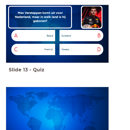
Max Verstappen komt uit voor
Nederland, maar in welk land is hij
geboren?
A
B
België
Duitsland
C
D
Frankrijk
Monaco
Slide
13
-
Quiz