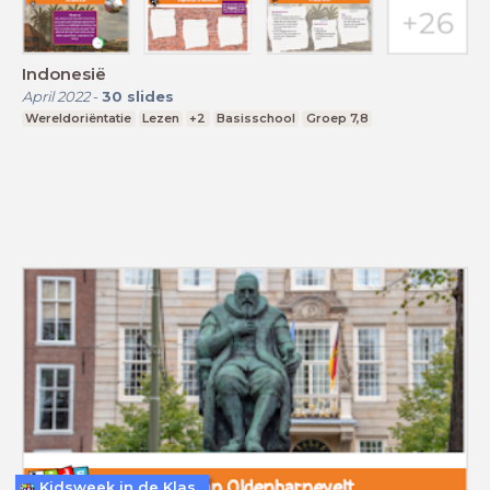
Indonesië
April 2022
-
30
slides
Wereldoriëntatie
Lezen
+2
Basisschool
Groep 7,8
Kidsweek in de Klas