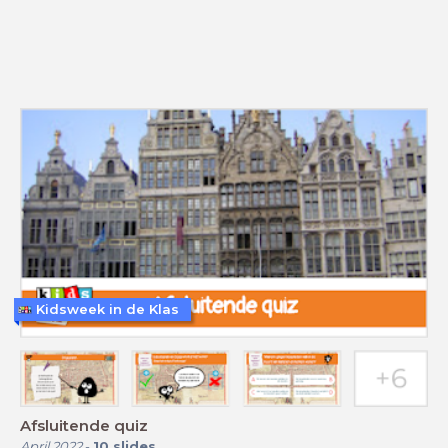
Kidsweek in de Klas
Afsluitende quiz
April 2022
-
10
slides