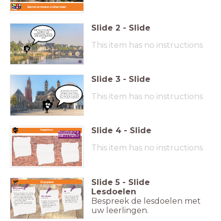
.
Opkomst van handel en ontstaan steden
Slide
2
-
Slide
Ik sta hier in een stad die
is ontstaan in de
middeleeuwen. Weet jij
welke plek in Nederland
dit is?
This item has no instructions
Slide
3
-
Slide
Het is Maastricht! Hier werd in de
middeleeuwen de eerste brug over de
This item has no instructions
Maas gebouwd. Hierdoor trokken er
steeds meer bewoners naar de bruisende
stad. In deze les leer je meer over de
opkomst van steden in de Middeleeuwen.
Slide
4
-
Slide
Vragenmuur
Wat zou je willen weten over
de
opkomst van steden en
handel
? Schrijf jouw vragen op
en plak ze op de vragenmuur!
This item has no instructions
Slide
5
-
Slide
Dit ga je leren
Lesdoelen
Wereldoriëntatie
Na deze les:
Taal
weet ik hoe steden zijn ontstaan
Na de les:
en welke invloed dit had op de
handel in de middeleeuwen.
kan ik een pitch geven
Woordenschat
Bespreek de lesdoelen met
kan ik uitleggen waarom mensen
waarin ik iemand uit
Na deze les:
in de middeleeuwen steeds meer
de middeleeuwen kan
naar de stad trokken.
overtuigen om in de
begrijp ik de belangrijke
kan ik uitleggen hoe het eraan
stad te komen wonen.
woorden die met de
toe ging op een middeleeuwse
opkomst van handel en
markt.
ontstaan van steden te
maken hebben.
uw leerlingen.