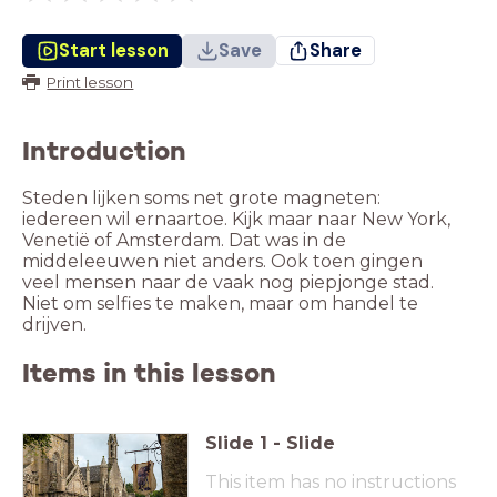
Start lesson
Save
Share
Print lesson
Introduction
Steden lijken soms net grote magneten:
iedereen wil ernaartoe. Kijk maar naar New York,
Venetië of Amsterdam. Dat was in de
middeleeuwen niet anders. Ook toen gingen
veel mensen naar de vaak nog piepjonge stad.
Niet om selfies te maken, maar om handel te
drijven.
Items in this lesson
Slide
1
-
Slide
This item has no instructions