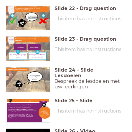
Slide
22
-
Drag question
Is de uitspraak van Scoop WAAR of NIET WAAR?
Heb jij het goed
begrepen?
Sleep het vinkje of het kruisje!
Test je kennis!
In de middeleeuwen kon het
This item has no instructions
wel weken duren voordat de
spullen waarmee mensen wilde
handelen in de stad aankwamen.
Slide
23
-
Drag question
Welke beschrijving hoort bij welk beroep?
Heb jij het goed
begrepen?
Slepen maar!
Test je kennis!
Kooplieden
Ambachtslieden
This item has no instructions
Deze mensen maken producten
Deze mensen drijven handel en
met hun handen, zoals brood en
verkopen spullen in
kaarsen.
verschillende steden.
Slide
24
-
Slide
Bespreek de vraag met je schoudermaatje.
Lesdoelen
Zou jij het leuk vinden
om in een middeleeuwse
stad te wonen? Waarom
Bespreek de lesdoelen met
wel of niet?
uw leerlingen.
Slide
25
-
Slide
Verwerkingsopdracht
Uitleg
In deze les heb je geleerd waarom er steeds mensen vanaf
het platteland naar de steden trokken in de middeleeuwen.
De hoogste tijd om meer mensen te overtuigen!
Tip!
This item has no instructions
Vandaag ga je een pitch van
1 minuut
maken waarin je
Maak
iemand van het platteland (uit de middeleeuwen) overtuigt
aantekeningen
om naar de stad te verhuizen.
zodat je het goed
kunt onthouden
Het is natuurlijk wel handig dat je begrijpt
wat het
en nog even terug
doel van een pitch is en dat je weet hoe je
dat kunt
kunt lezen!
doen.
In het filmpje op de volgende slide wordt het
uitgelegd.
Slide
26
-
Video