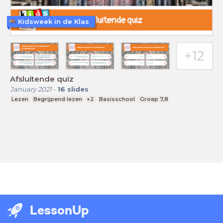
Kidsweek in de Klas
Afsluitende quiz
January 2021
-
16
slides
Lezen
Begrijpend lezen
+2
Basisschool
Groep 7,8
LessonUp