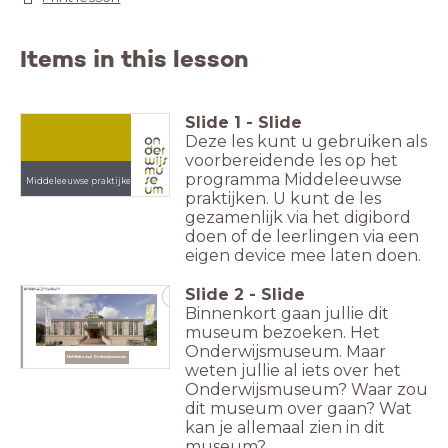
Items in this lesson
Slide
1
-
Slide
Deze les kunt u gebruiken als
voorbereidende les op het
programma Middeleeuwse
Middeleeuwse praktijken
praktijken. U kunt de les
gezamenlijk via het digibord
doen of de leerlingen via een
eigen device mee laten doen.
Slide
2
-
Slide
2
Binnenkort gaan jullie dit
museum bezoeken. Het
Onderwijsmuseum. Maar
Het Nationaal Onderwijsmuseum
weten jullie al iets over het
Onderwijsmuseum? Waar zou
dit museum over gaan? Wat
kan je allemaal zien in dit
museum?