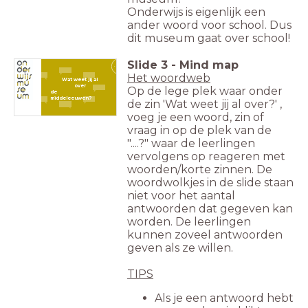
Onderwijs is eigenlijk een
ander woord voor school. Dus
dit museum gaat over school!
Slide
3
-
Mind map
3
Het woordweb
Wat weet
jij al
over
Op de lege plek waar onder
de
middeleeuwen?
de zin 'Wat weet jij al over?' ,
voeg je een woord, zin of
vraag in op de plek van de
"....?" waar de leerlingen
vervolgens op reageren met
woorden/korte zinnen. De
woordwolkjes in de slide staan
niet voor het aantal
antwoorden dat gegeven kan
worden. De leerlingen
kunnen zoveel antwoorden
geven als ze willen.
TIPS
Als je een antwoord hebt