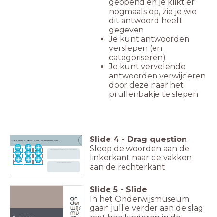
geopend en je klikt er
nogmaals op, zie je wie
dit antwoord heeft
gegeven
Je kunt antwoorden
verslepen (en
categoriseren)
Je kunt vervelende
antwoorden verwijderen
door deze naar het
prullenbakje te slepen
Slide
4
-
Drag question
Wat leerde je op school in de middeleeuwen?
4
Sleep de woorden aan de
<span style="font-weight: 700">Dit leerde je
lezen
engels
rekenen
wel</span>
linkerkant naar de vakken
biologie
schrijven
zwemmen
geschieden
zingen
frans
<b>Dit leerde je niet</b>
aan de rechterkant
is
Slide
5
-
Slide
In het Onderwijsmuseum
gaan jullie verder aan de slag