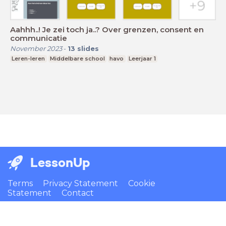
Aahhh..! Je zei toch ja..? Over grenzen, consent en
communicatie
November 2023
-
13
slides
Leren-leren
Middelbare school
havo
Leerjaar 1
LessonUp
Terms
Privacy Statement
Cookie
Statement
Contact
English