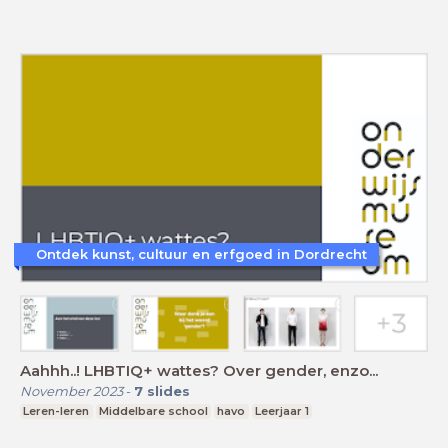
Ontdek kunst, cultuur en erfgoed in Dordrecht
Aahhh..! LHBTIQ+ wattes? Over gender, enzo...
November 2023
-
7
slides
Leren-leren
Middelbare school
havo
Leerjaar 1