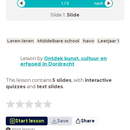
1
/
5
next
Slide
1
:
Slide
Leren-leren
Middelbare school
havo
Leerjaar 1
Lesson by
Ontdek kunst, cultuur en
erfgoed in Dordrecht
This lesson contains
5 slides
,
with
interactive
quizzes
and
text slides
.
Start lesson
Save
Share
Print lesson