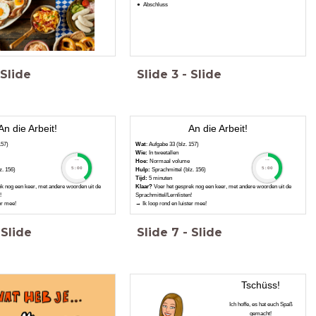
Abschluss
Slide
Slide
3
-
Slide
An die Arbeit!
An die Arbeit!
157)
Wat
: Aufgabe 33 (blz. 157)
Wie:
In tweetallen
e
Hoe:
Normaal volume
timer
timer
5:00
5:00
z. 156)
Hulp:
Sprachmittel (blz. 156)
Tijd:
5 minuten
k nog een keer, met andere woorden uit de
Klaar?
Voer het gesprek nog een keer, met andere woorden uit de
!
Sprachmittel/Lernlisten!
er mee!
→ Ik loop rond en luister mee!
Slide
Slide
7
-
Slide
Tschüss!
Ich hoffe, es hat euch Spaß
gemacht!