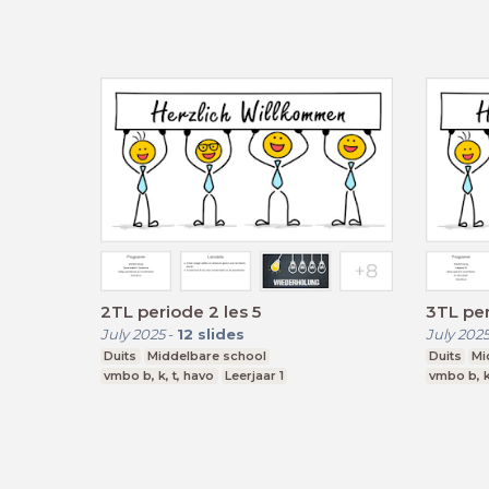
2TL periode 2 les 5
3TL per
July 2025
-
12
slides
July 202
Duits
Middelbare school
Duits
Mi
vmbo b, k, t, havo
Leerjaar 1
vmbo b, k