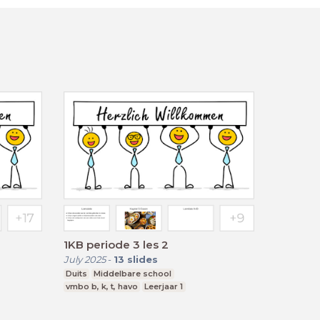
1KB periode 3 les 2
July 2025
-
13
slides
Duits
Middelbare school
vmbo b, k, t, havo
Leerjaar 1