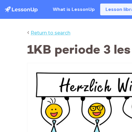
What is LessonUp
Lesson libr
‹
Return to search
1KB periode 3 les