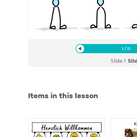
1
/
11
Slide
1
:
Sli
Items in this lesson
K