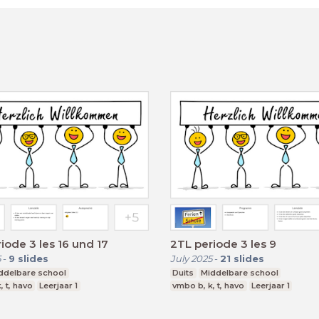
iode 3 les 16 und 17
2TL periode 3 les 9
5
-
9
slides
July 2025
-
21
slides
ddelbare school
Duits
Middelbare school
, t, havo
Leerjaar 1
vmbo b, k, t, havo
Leerjaar 1