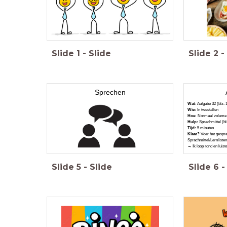
Slide
1
-
Slide
Slide
2
-
Sprechen
Wat
: Aufgabe 32 (blz. 
Wie:
In tweetallen
Hoe:
Normaal volum
Hulp:
Sprachmittel (bl
Tijd:
5 minuten
Klaar?
Voer het gespre
Sprachmittel/Lernlisten
→ Ik loop rond en luist
Slide
5
-
Slide
Slide
6
-