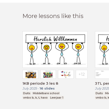
More lessons like this
1KB periode 3 les 8
3TL per
July 2025
-
16
slides
July 202
Duits
Middelbare school
Duits
Mi
vmbo b, k, t, havo
Leerjaar 1
vmbo b, k