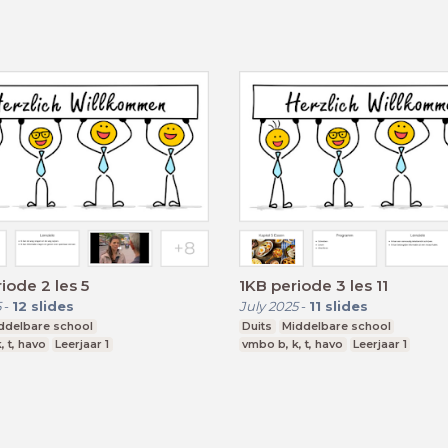
iode 2 les 5
1KB periode 3 les 11
5
-
12
slides
July 2025
-
11
slides
ddelbare school
Duits
Middelbare school
, t, havo
Leerjaar 1
vmbo b, k, t, havo
Leerjaar 1