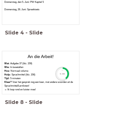
Donnerstag, den 5. Juni: PW Kapitel 5
Donnerstag, 26. Juni: Spreektoets
Slide
4
-
Slide
An die Arbeit!
Wat
: Aufgabe 37 (blz. 159)
Wie:
In tweetallen
Hoe:
Normaal volume
timer
5:00
Hulp:
Sprachmittel (blz. 156)
Tijd:
5 minuten
Klaar?
Voer het gesprek nog een keer, met andere woorden uit de
Sprachmittel/Lernlisten!
→ Ik loop rond en luister mee!
Slide
8
-
Slide