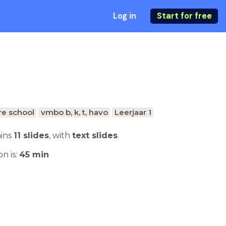
Log in
Start for free
e school
vmbo b, k, t, havo
Leerjaar 1
ains
11 slides
,
with
text slides
.
n is:
45
min