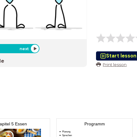
next
Start lesson
de
Print lesson
apitel 5 Essen
Programm
Planung
Sprechen