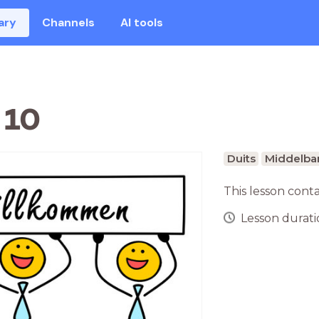
ary
Channels
AI tools
 10
Duits
Middelbar
This lesson cont
Lesson duratio