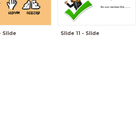
Bis zum nächsten Mal..........
-
Slide
Slide
11
-
Slide