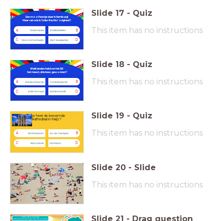
Slide
17
-
Quiz
Een mooi feestje daar in Hamburg!
Maar van wie is 'Links Rechts' origineel?
This item has no instructions
A
B
André Hazes
Snollebollekes
C
D
Marco Schuitmaker
Mart Hoogkamer
Slide
18
-
Quiz
Welk landen hebben het EK
het meest, drie keer, gewonnen?
This item has no instructions
A
B
Duitsland Spanje
Frankrijk Spanje
C
D
Italië Portugal
Duitsland Italië
Slide
19
-
Quiz
Hoe heet de beroemde
kathedraal in Parijs?
This item has no instructions
A
B
De Eiffeltoren
Arc de Triomphe
C
D
Notre Dame
Panthéon
Slide
20
-
Slide
This item has no instructions
Slide
21
-
Drag question
Sleep de populaire
vakantiebestemmingen naar de juist plek