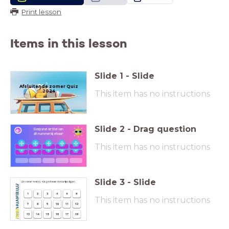
Print lesson
Items in this lesson
Slide
1
-
Slide
Afsluitende zomer Quiz
2024
This item has no instructions
Slide
2
-
Drag question
Sleep snel de titel van
dit
nummer bij elkaar!
This item has no instructions
in
lente
ik
zin
zomer
man
op
de
win
lente
Slide
3
-
Slide
This item has no instructions