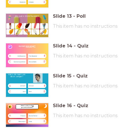
C
D
Magnum
Calippo
Slide
13
-
Poll
En... wat is JOUW favoriet?!
This item has no instructions
Slide
14
-
Quiz
Hoe heet
deze zanger?
This item has no instructions
A
B
Ed Sheeran
The Weeknd
C
D
Duncan Laurence
Harry Styles
Slide
15
-
Quiz
Wat is de naam van
deze zanger?
This item has no instructions
A
B
Lennart
Antoon
C
D
Lars
Rick
Slide
16
-
Quiz
Welke locatie wordt
niet
genoemd in dit nummer?
This item has no instructions
A
B
France
Deutschland
C
D
Österreich
Italia