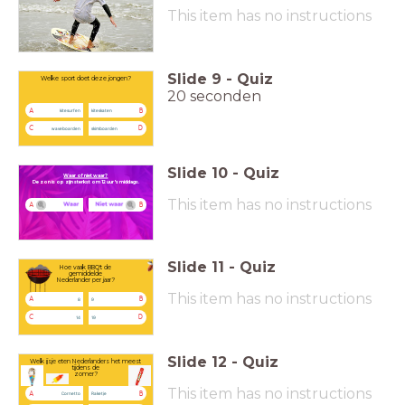
This item has no instructions
Slide
9
-
Quiz
Welke sport doet deze jongen?
20 seconden
A
B
kitesurfen
kiteskaten
C
D
waveboarden
skimboarden
Slide
10
-
Quiz
Waar of niet waar?
De zon is op zijn sterkst om 12 uur 's middags.
This item has no instructions
A
B
Slide
11
-
Quiz
Hoe vaak BBQ't de
gemiddelde
Nederlander per jaar?
This item has no instructions
A
B
8
9
C
D
14
19
Slide
12
-
Quiz
Welk ijsje eten Nederlanders het meest
tijdens de
zomer?
This item has no instructions
A
B
Cornetto
Raketje