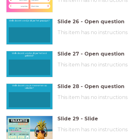
This item has no instructions
A
B
C
D
Long time
Short time
Slide
26
-
Open question
Welk docent vond je dit jaar het grappigst?
This item has no instructions
Slide
27
-
Open question
Welk docent vond je dit jaar het best
gekleed?
This item has no instructions
Slide
28
-
Open question
Welk docent zou je meenemen op
vakantie?
This item has no instructions
Slide
29
-
Slide
This item has no instructions