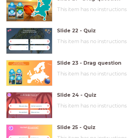
op de kaart!
This item has no instructions
Slide
22
-
Quiz
Hoeveel parasols
zag je op het strand!?
This item has no instructions
A
B
7
9
C
D
11
13
Slide
23
-
Drag question
Sleep de populaire
vakantiebestemmingen
naar de juist plek op de kaart!
This item has no instructions
Slide
24
-
Quiz
Welk liedje hoor je?
This item has no instructions
A
B
Blauwe dag
Als het avond is
C
D
De overkant
Weg van jou
Slide
25
-
Quiz
Hoe heet
dit nummer?
Warm heart
Cold Heart