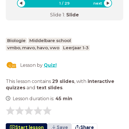
1
/
29
next
Slide
1
:
Slide
Biologie
Middelbare school
vmbo, mavo, havo, vwo
Leerjaar 1-3
Lesson by
Quiz!
This lesson contains
29 slides
,
with
interactive
quizzes
and
text slides
.
Lesson duration is:
45
min
Start lesson
Save
Share