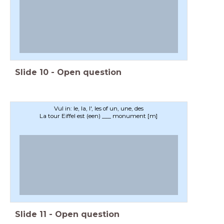
Slide
10
-
Open question
Vul in: le, la, l', les of un, une, des
La tour Eiffel est (een) ___ monument [m]
Slide
11
-
Open question