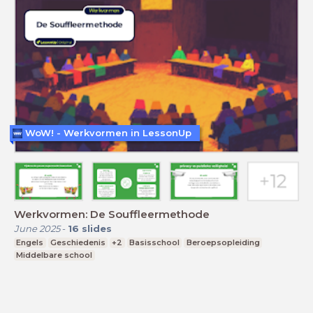
WoW! - Werkvormen in LessonUp
Werkvormen: De Souffleermethode
June 2025
-
16
slides
Engels
Geschiedenis
+2
Basisschool
Beroepsopleiding
Middelbare school