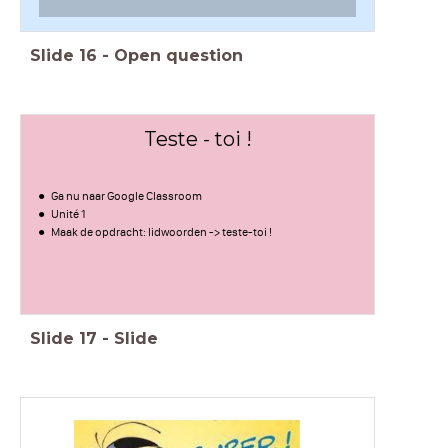
Slide
16
-
Open question
Teste - toi !
Ga nu naar Google Classroom
Unité 1
Maak de opdracht: lidwoorden -> teste-toi !
Slide
17
-
Slide