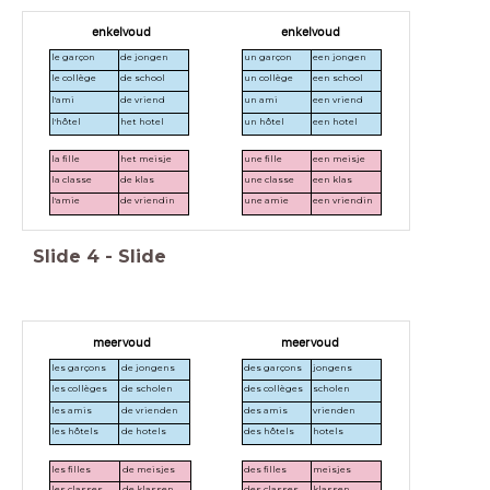
enkelvoud
enkelvoud
le garçon
de jongen
un garçon
een jongen
le collège
de school
un collège
een school
l'ami
de vriend
un ami
een vriend
l'hôtel
het hotel
un hôtel
een hotel
la fille
het meisje
une fille
een meisje
la classe
de klas
une classe
een klas
l'amie
de vriendin
une amie
een vriendin
Slide
4
-
Slide
meervoud
meervoud
les garçons
de jongens
des garçons
jongens
les collèges
de scholen
des collèges
scholen
les amis
de vrienden
des amis
vrienden
les hôtels
de hotels
des hôtels
hotels
les filles
de meisjes
des filles
meisjes
les classes
de klassen
des classes
klassen