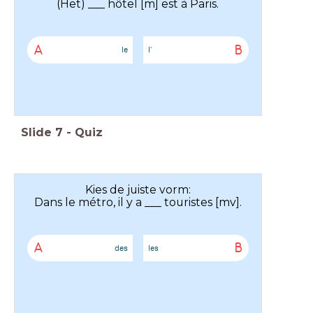
(Het) ___ hôtel [m] est à Paris.
A
B
le
l'
Slide
7
-
Quiz
Kies de juiste vorm:
Dans le métro, il y a ___ touristes [mv].
A
B
des
les