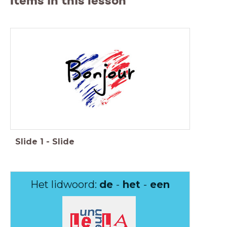
Items in this lesson
Slide
1
-
Slide
Het lidwoord:
de
-
het
-
een