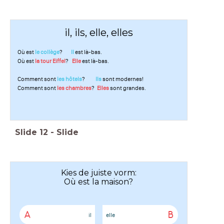
il, ils, elle, elles
Où est
le collège
?
Il
est là-bas.
Où est
la tour Eiffel
?
Elle
est là-bas.
Comment sont
les hôtels
?
Ils
sont modernes!
Comment sont
les chambres
?
Elles
sont grandes.
Slide
12
-
Slide
Kies de juiste vorm:
Où est la maison?
A
B
il
elle