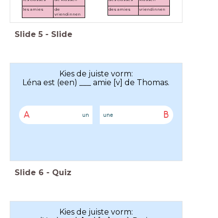
les amies
de
des amies
vriendinnen
vriendinnen
Slide
5
-
Slide
Kies de juiste vorm:
Léna est (een) ___ amie [v] de Thomas.
A
B
un
une
Slide
6
-
Quiz
Kies de juiste vorm: