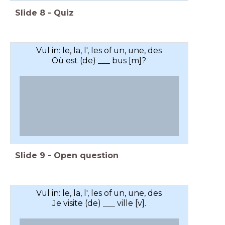
Slide
8
-
Quiz
Vul in: le, la, l', les of un, une, des
Où est (de) ___ bus [m]?
Slide
9
-
Open question
Vul in: le, la, l', les of un, une, des
Je visite (de) ___ ville [v].