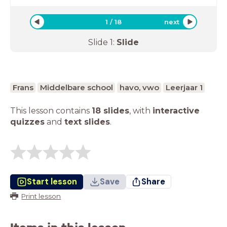
1
/
18
next
Slide
1
:
Slide
Frans
Middelbare school
havo, vwo
Leerjaar 1
This lesson contains
18 slides
,
with
interactive
quizzes
and
text slides
.
Start lesson
Save
Share
Print lesson