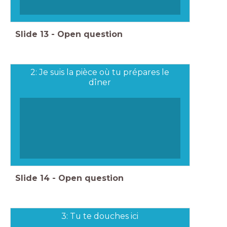
Slide
13
-
Open question
2: Je suis la pièce où tu prépares le
dîner
Slide
14
-
Open question
3: Tu te douches ici