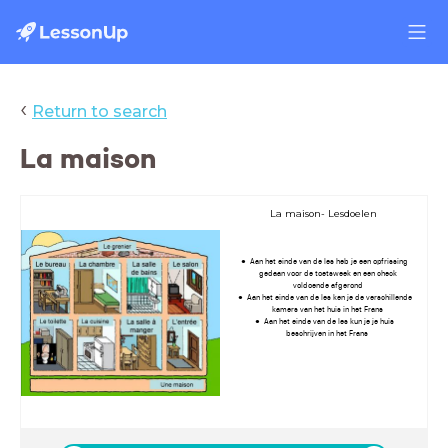
‹
Return to search
La maison
La maison- Lesdoelen
Aan het einde van de les heb je een opfrissing
gedaan voor de toetsweek en een check
voldoende afgerond
Aan het einde van de les ken je de verschillende
kamers van het huis in het Frans
Aan het einde van de les kun je je huis
beschrijven in het Frans