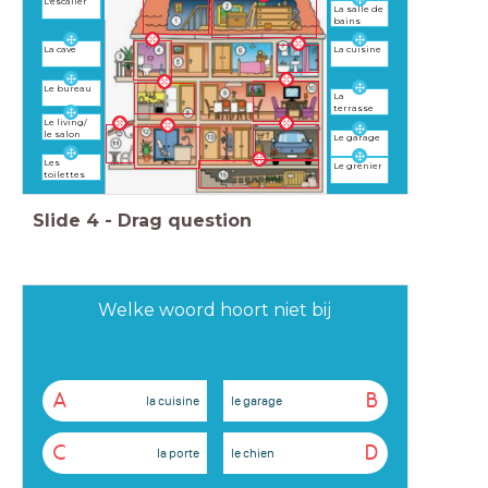
L'escalier
La salle de
bains
La cave
La cuisine
Le bureau
La
terrasse
Le living/
le salon
Le garage
Les
Le grenier
toilettes
Slide
4
-
Drag question
Welke woord hoort niet bij
A
B
la cuisine
le garage
C
D
la porte
le chien