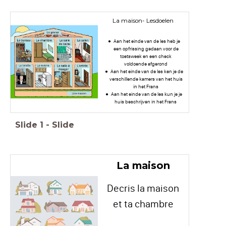
La maison- Lesdoelen
Aan het einde van de les heb je
een opfrissing gedaan voor de
toetsweek en een check
voldoende afgerond
Aan het einde van de les ken je de
verschillende kamers van het huis
in het Frans
Aan het einde van de les kun je je
huis beschrijven in het Frans
Slide
1
-
Slide
La maison
Decris la maison
et ta chambre