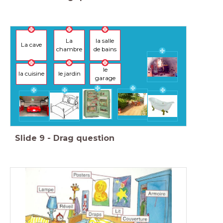
La
la salle
La cave
chambre
de bains
le
la cuisine
le jardin
garage
Slide
9
-
Drag question