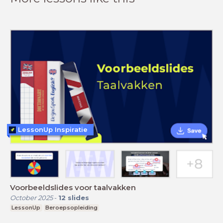
LessonUp Inspiratie
Voorbeeldslides voor taalvakken
October 2025
-
12
slides
LessonUp
Beroepsopleiding