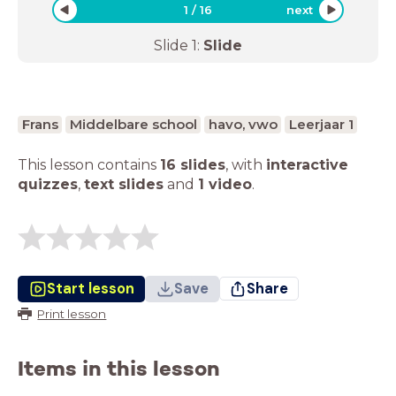
1
/
16
next
Slide
1
:
Slide
Frans
Middelbare school
havo, vwo
Leerjaar 1
This lesson contains
16 slides
,
with
interactive
quizzes
,
text slides
and
1 video
.
Start lesson
Save
Share
Print lesson
Items in this lesson