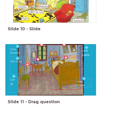
Slide
10
-
Slide
Une
une
fenêtre
table
Un mur
Un
Une
lit
chaise
Slide
11
-
Drag question