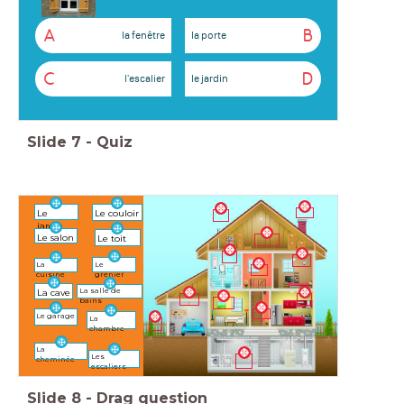
A
B
la fenêtre
la porte
C
D
l'escalier
le jardin
Slide
7
-
Quiz
Le
Le couloir
jardin
Le salon
Le toit
Le
La
grenier
cuisine
La salle de
La cave
bains
Le garage
La
chambre
La
Les
cheminée
escaliers
Slide
8
-
Drag question