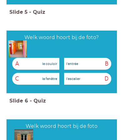
Slide
5
-
Quiz
Welk woord hoort bij de foto?
A
B
le couloir
l'entrée
C
D
la fenêtre
l'escalier
Slide
6
-
Quiz
Welk woord hoort bij de foto