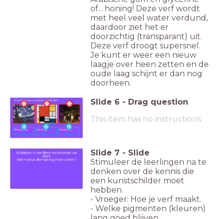
of... honing! Deze verf wordt
met heel veel water verdund,
daardoor ziet het er
doorzichtig (transparant) uit.
Deze verf droogt supersnel.
Je kunt er weer een nieuw
laagje over heen zetten en de
oude laag schijnt er dan nog
doorheen.
Slide
6
-
Drag question
Weet jij wie deze werken schilderden?
This item has no instructions
Rembrandt
Van Gogh
Mondriaan
Slide
7
-
Slide
Schilderen is niet alleen een kwestie van
talent.
Stimuleer de leerlingen na te
Wat moet je allemaal nog meer weten?
denken over de kennis die
een kunstschilder moet
hebben.
- Vroeger: Hoe je verf maakt.
- Welke pigmenten (kleuren)
lang goed blijven.