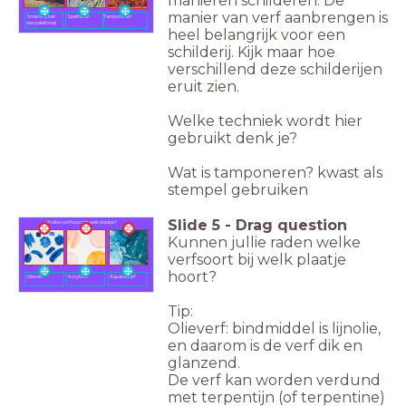
manieren schilderen. De
manier van verf aanbrengen is
Smeren (met
Spetteren
Tamponeren
een paletmes)
heel belangrijk voor een
schilderij. Kijk maar hoe
verschillend deze schilderijen
eruit zien.
Welke techniek wordt hier
gebruikt denk je?
Wat is tamponeren? kwast als
stempel gebruiken
Slide
5
-
Drag question
Welke verf hoort bij welk plaatje?
Kunnen jullie raden welke
verfsoort bij welk plaatje
hoort?
Olieverf
Acrylverf
Aquarelverf
Tip:
Olieverf: bindmiddel is lijnolie,
en daarom is de verf dik en
glanzend.
De verf kan worden verdund
met terpentijn (of terpentine)