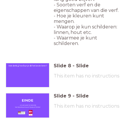
- Soorten verf en de
eigenschappen van die verf.
- Hoe je kleuren kunt
mengen.
- Waarop je kun schilderen:
linnen, hout etc.
- Waarmee je kunt
schilderen.
Slide
8
-
Slide
Wat denk jij, hoe kun je dit het beste leren?
This item has no instructions
Slide
9
-
Slide
EINDE
This item has no instructions
... en wie weet tot ziens bij
het Mondriaanhuis of Museum Flehite!