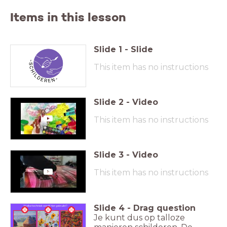
Items in this lesson
Slide
1
-
Slide
This item has no instructions
Slide
2
-
Video
This item has no instructions
Slide
3
-
Video
This item has no instructions
Slide
4
-
Drag question
Welke techniek wordt hier gebruikt?
Je kunt dus op talloze