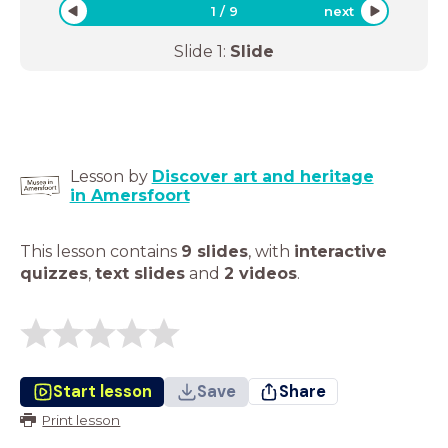
1
/
9
next
Slide
1
:
Slide
Lesson by
Discover art and heritage
in Amersfoort
This lesson contains
9 slides
,
with
interactive
quizzes
,
text slides
and
2 videos
.
Start lesson
Save
Share
Print lesson